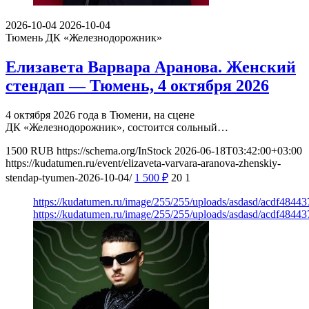
2026-10-04
2026-10-04
Тюмень
ДК «Железнодорожник»
Елизавета Варвара Аранова. Женский
стендап — Тюмень, 4 октября 2026
4 октября 2026 года в Тюмени, на сцене
ДК «Железнодорожник», состоится сольный…
1500
RUB
https://schema.org/InStock
2026-06-18T03:42:00+03:00
https://kudatumen.ru/event/elizaveta-varvara-aranova-zhenskiy-
stendap-tyumen-2026-10-04/
1 500
₽
20
1
https://kudatumen.ru/image/255/255/uploads/asdasd/acdf484
https://kudatumen.ru/image/255/255/uploads/asdasd/acdf484