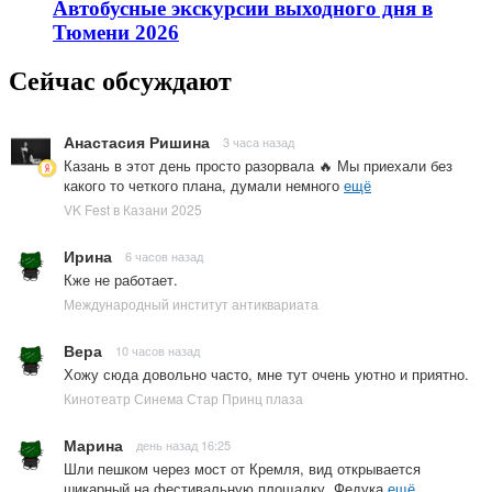
Автобусные экскурсии выходного дня в
Тюмени 2026
Сейчас обсуждают
Анастасия Ришина
3 часа назад
Казань в этот день просто разорвала 🔥 Мы приехали без
какого то четкого плана, думали немного
ещё
VK Fest в Казани 2025
Ирина
6 часов назад
Кже не работает.
Международный институт антиквариата
Вера
10 часов назад
Хожу сюда довольно часто, мне тут очень уютно и приятно.
Кинотеатр Синема Стар Принц плаза
Марина
день назад 16:25
Шли пешком через мост от Кремля, вид открывается
шикарный на фестивальную площадку. Федука
ещё