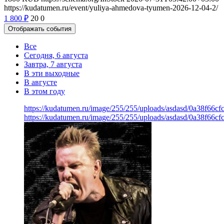
https://kudatumen.ru/event/yuliya-ahmedova-tyumen-2026-12-04-2/
1 800
₽
20
0
Отображать события
Все
Сегодня, 6 августа
Завтра, 7 августа
В эти выходные
В августе
В этом году
https://kudatumen.ru/image/255/255/uploads/asdasd/0a38f66c
https://kudatumen.ru/image/255/255/uploads/asdasd/0a38f66c