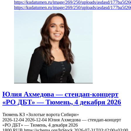
https://kudatumen.ru/image/269/250/uploads/asdasd/177ba5f
https://kudatumen.ru/image/269/250/uploads/asdasd/177ba5f
Юлия Ахмедова — стендап-концерт
«РО ДБТ» — Тюмень, 4 декабря 2026
Тюмень
КЗ «Золотые ворота Сибири»
2026-12-04
2026-12-04
Юлия Ахмедова — стендап-концерт
«РО ДБТ» — Тюмень, 4 декабря 2026
1800
RUB
https://schema.org/InStock
2026-07-31T03:42:00+03:00