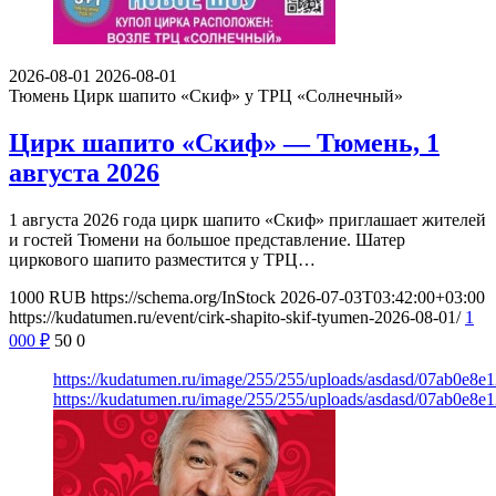
2026-08-01
2026-08-01
Тюмень
Цирк шапито «Скиф» у ТРЦ «Солнечный»
Цирк шапито «Скиф» — Тюмень, 1
августа 2026
1 августа 2026 года цирк шапито «Скиф» приглашает жителей
и гостей Тюмени на большое представление. Шатер
циркового шапито разместится у ТРЦ…
1000
RUB
https://schema.org/InStock
2026-07-03T03:42:00+03:00
https://kudatumen.ru/event/cirk-shapito-skif-tyumen-2026-08-01/
1
000
₽
50
0
https://kudatumen.ru/image/255/255/uploads/asdasd/07ab0e8
https://kudatumen.ru/image/255/255/uploads/asdasd/07ab0e8