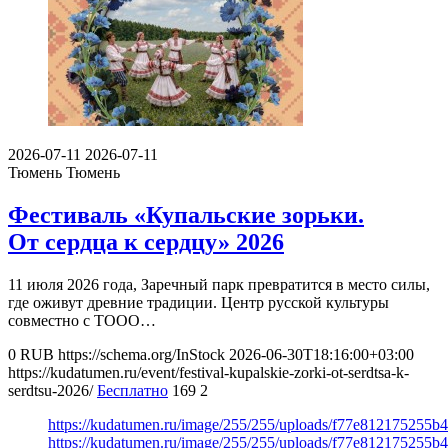
2026-07-11
2026-07-11
Тюмень
Тюмень
Фестиваль «Купальские зорьки.
От сердца к сердцу» 2026
11 июля 2026 года, Заречный парк превратится в место силы,
где оживут древние традиции. Центр русской культуры
совместно с ТООО…
0
RUB
https://schema.org/InStock
2026-06-30T18:16:00+03:00
https://kudatumen.ru/event/festival-kupalskie-zorki-ot-serdtsa-k-
serdtsu-2026/
Бесплатно
169
2
https://kudatumen.ru/image/255/255/uploads/f77e812175255
https://kudatumen.ru/image/255/255/uploads/f77e812175255