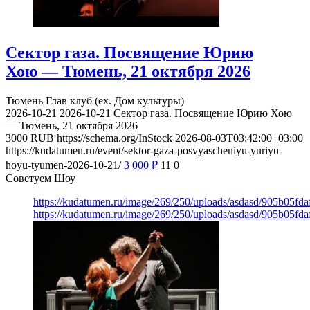
Сектор газа. Посвящение Юрию
Хою — Тюмень, 21 октября 2026
Тюмень
Глав клуб (ex. Дом культуры)
2026-10-21
2026-10-21
Сектор газа. Посвящение Юрию Хою
— Тюмень, 21 октября 2026
3000
RUB
https://schema.org/InStock
2026-08-03T03:42:00+03:00
https://kudatumen.ru/event/sektor-gaza-posvyascheniyu-yuriyu-
hoyu-tyumen-2026-10-21/
3 000
₽
11
0
Советуем Шоу
https://kudatumen.ru/image/269/250/uploads/asdasd/905b05fd
https://kudatumen.ru/image/269/250/uploads/asdasd/905b05fd