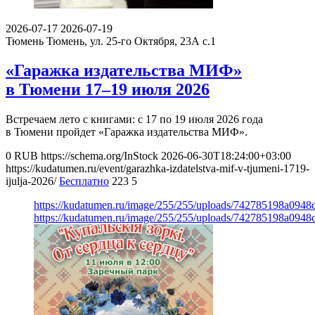
2026-07-17
2026-07-19
Тюмень
Тюмень, ул. 25-го Октября, 23А с.1
«Гаражка издательства МИФ»
в Тюмени 17–19 июля 2026
Встречаем лето с книгами: с 17 по 19 июля 2026 года
в Тюмени пройдет «Гаражка издательства МИФ».
0
RUB
https://schema.org/InStock
2026-06-30T18:24:00+03:00
https://kudatumen.ru/event/garazhka-izdatelstva-mif-v-tjumeni-1719-
ijulja-2026/
Бесплатно
223
5
https://kudatumen.ru/image/255/255/uploads/742785198a094
https://kudatumen.ru/image/255/255/uploads/742785198a094