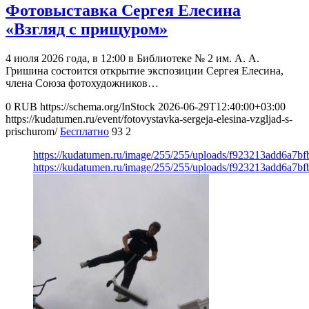
Фотовыставка Сергея Елесина
«Взгляд с прищуром»
4 июля 2026 года, в 12:00 в Библиотеке № 2 им. А. А.
Гришина состоится открытие экспозиции Сергея Елесина,
члена Союза фотохудожников…
0
RUB
https://schema.org/InStock
2026-06-29T12:40:00+03:00
https://kudatumen.ru/event/fotovystavka-sergeja-elesina-vzgljad-s-
prischurom/
Бесплатно
93
2
https://kudatumen.ru/image/255/255/uploads/f923213add6a7b
https://kudatumen.ru/image/255/255/uploads/f923213add6a7b