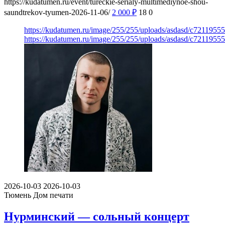
https://kudatumen.ru/event/tureckie-serialy-multimediynoe-shou-
saundtrekov-tyumen-2026-11-06/
2 000
₽
18
0
https://kudatumen.ru/image/255/255/uploads/asdasd/c7211955
https://kudatumen.ru/image/255/255/uploads/asdasd/c7211955
2026-10-03
2026-10-03
Тюмень
Дом печати
Нурминский — сольный концерт