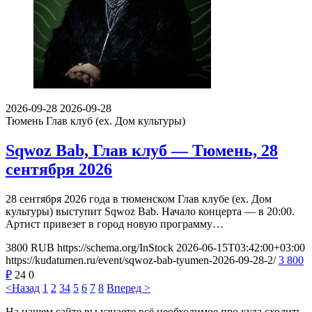
2026-09-28
2026-09-28
Тюмень
Глав клуб (ex. Дом культуры)
Sqwoz Bab, Глав клуб — Тюмень, 28
сентября 2026
28 сентября 2026 года в тюменском Глав клубе (ex. Дом
культуры) выступит Sqwoz Bab. Начало концерта — в 20:00.
Артист привезет в город новую программу…
3800
RUB
https://schema.org/InStock
2026-06-15T03:42:00+03:00
https://kudatumen.ru/event/sqwoz-bab-tyumen-2026-09-28-2/
3 800
₽
24
0
<Назад
1
2
3
4
5
6
7
8
Вперед >
На нашем сайте вы узнаете всё необходимое про куда сходить