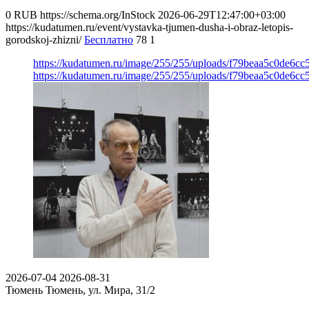
0
RUB
https://schema.org/InStock
2026-06-29T12:47:00+03:00
https://kudatumen.ru/event/vystavka-tjumen-dusha-i-obraz-letopis-
gorodskoj-zhizni/
Бесплатно
78
1
https://kudatumen.ru/image/255/255/uploads/f79beaa5c0de6c
https://kudatumen.ru/image/255/255/uploads/f79beaa5c0de6c
2026-07-04
2026-08-31
Тюмень
Тюмень, ул. Мира, 31/2