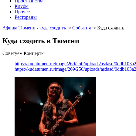
Пространства
Клубы
Прочее
Рестораны
Афиша Тюмени - куда сходить
➔
События
➔
Куда сходить
Куда сходить в Тюмени
Советуем Концерты
https://kudatumen.ru/image/269/250/uploads/asdasd/0ddb103
https://kudatumen.ru/image/269/250/uploads/asdasd/0ddb103