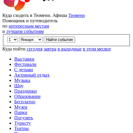
Куда сходить в Тюмени. Афиша
Тюмени
Помощник и путеводитель
по
интересным местам
и
лучшим событиям
Куда пойти
сегодня
завтра
в выходные
в этом месяце
Выставки
Фестивали
С детьми
Активный отдых
Музыка
Шоу
Праздники
Образование
Бесплатно
Музеи
Парки
Погулять
Туристу
Театры