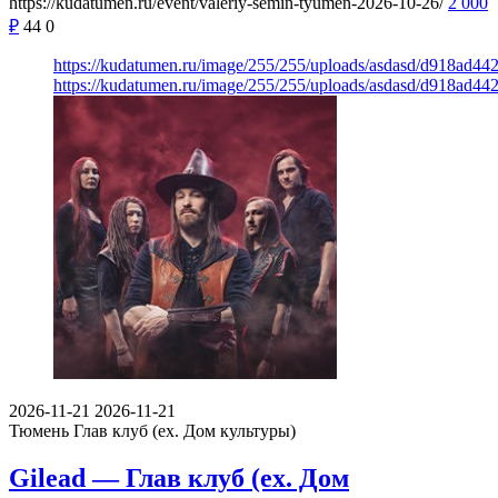
https://kudatumen.ru/event/valeriy-semin-tyumen-2026-10-26/
2 000
₽
44
0
https://kudatumen.ru/image/255/255/uploads/asdasd/d918ad4
https://kudatumen.ru/image/255/255/uploads/asdasd/d918ad4
2026-11-21
2026-11-21
Тюмень
Глав клуб (ex. Дом культуры)
Gilead — Глав клуб (ex. Дом