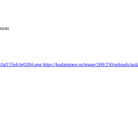
вали
81faf155eb3e0284.png
https://kudatumen.ru/image/269/250/uploads/as