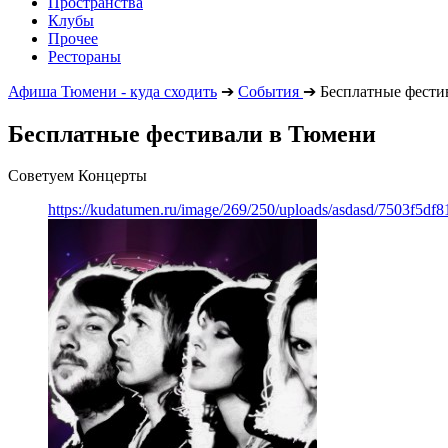
Пространства
Клубы
Прочее
Рестораны
Афиша Тюмени - куда сходить
➔
События
➔
Бесплатные фести
Бесплатные фестивали в Тюмени
Советуем Концерты
https://kudatumen.ru/image/269/250/uploads/asdasd/7503f5df