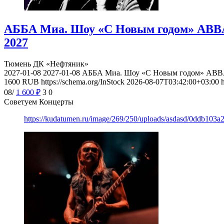
АББА Миа. Шоу «С Новым годом» ABBA 
2027
Тюмень
ДК «Нефтяник»
2027-01-08
2027-01-08
АББА Миа. Шоу «С Новым годом» ABBA 
1600
RUB
https://schema.org/InStock
2026-08-07T03:42:00+03:00
08/
1 600
₽
3
0
Советуем Концерты
https://kudatumen.ru/image/269/250/uploads/asdasd/0ddb103