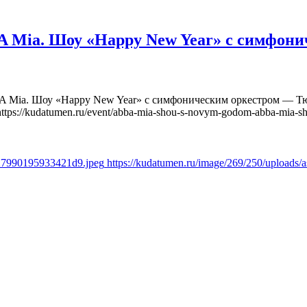
Mia. Шоу «Happy New Year» с симфони
Mia. Шоу «Happy New Year» с симфоническим оркестром — Тюм
https://kudatumen.ru/event/abba-mia-shou-s-novym-godom-abba-mia-s
a27990195933421d9.jpeg
https://kudatumen.ru/image/269/250/upload