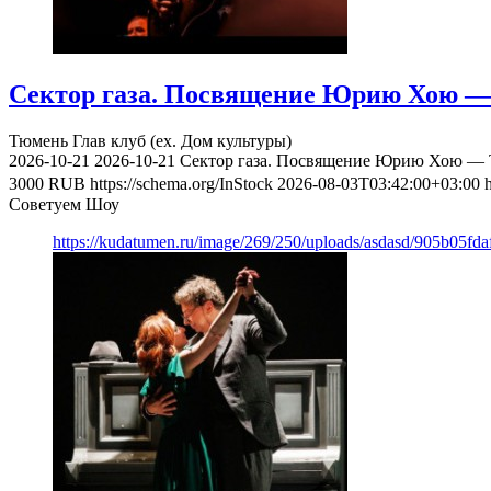
Сектор газа. Посвящение Юрию Хою — 
Тюмень
Глав клуб (ex. Дом культуры)
2026-10-21
2026-10-21
Сектор газа. Посвящение Юрию Хою — Т
3000
RUB
https://schema.org/InStock
2026-08-03T03:42:00+03:00
Советуем Шоу
https://kudatumen.ru/image/269/250/uploads/asdasd/905b05fd