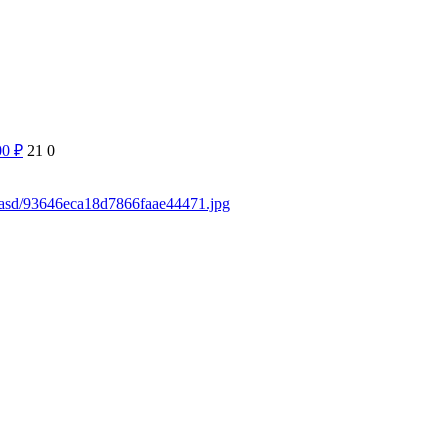
00
₽
21
0
sdasd/93646eca18d7866faae44471.jpg