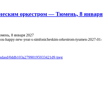
ческим оркестром — Тюмень, 8 января
ень, 8 января 2027
hou-happy-new-year-s-simfonicheskim-orkestrom-tyumen-2027-01-
s/asdasd/0ddb103a27990195933421d9.jpeg