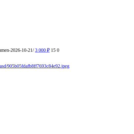
yumen-2026-10-21/
3 000
₽
15
0
sdasd/905b05fdafb8ff7693c84e92.jpeg