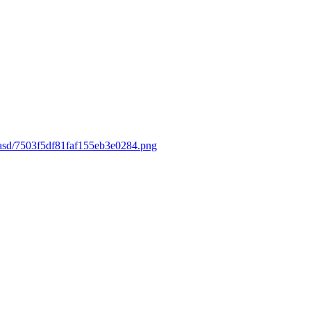
dasd/7503f5df81faf155eb3e0284.png