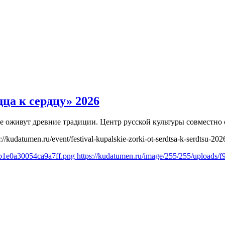
ца к сердцу» 2026
 где оживут древние традиции. Центр русской культуры совмест
s://kudatumen.ru/event/festival-kupalskie-zorki-ot-serdtsa-k-serdtsu-202
fb1e0a30054ca9a7ff.png
https://kudatumen.ru/image/255/255/uploads