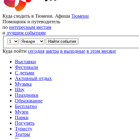
Куда сходить в Тюмени. Афиша
Тюмени
Помощник и путеводитель
по
интересным местам
и
лучшим событиям
Куда пойти
сегодня
завтра
в выходные
в этом месяце
Выставки
Фестивали
С детьми
Активный отдых
Музыка
Шоу
Праздники
Образование
Бесплатно
Музеи
Парки
Погулять
Туристу
Театры