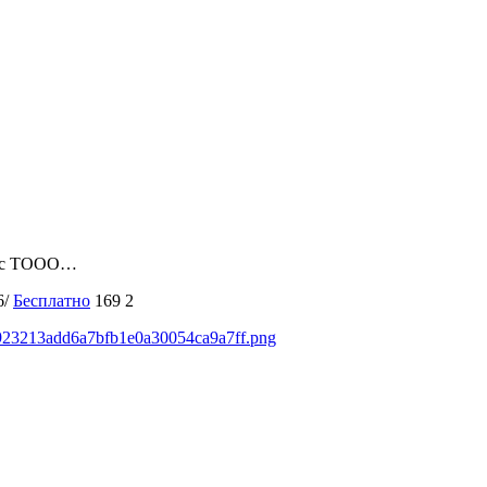
но с ТООО…
6/
Бесплатно
169
2
/f923213add6a7bfb1e0a30054ca9a7ff.png