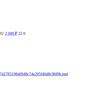
01/
2 000
₽
22
0
ds/742785198a0948c74e295f40d8c96f0b.png