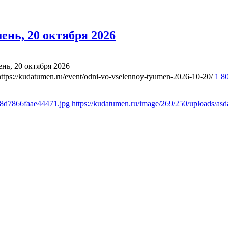
нь, 20 октября 2026
ь, 20 октября 2026
https://kudatumen.ru/event/odni-vo-vselennoy-tyumen-2026-10-20/
1 8
18d7866faae44471.jpg
https://kudatumen.ru/image/269/250/uploads/a