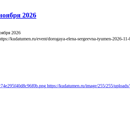
ноября 2026
оября 2026
https://kudatumen.ru/event/dorogaya-elena-sergeevna-tyumen-2026-11-
8c74e295f40d8c96f0b.png
https://kudatumen.ru/image/255/255/uploa