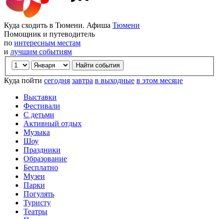
Куда сходить в Тюмени. Афиша
Тюмени
Помощник и путеводитель
по
интересным местам
и
лучшим событиям
Куда пойти
сегодня
завтра
в выходные
в этом месяце
Выставки
Фестивали
С детьми
Активный отдых
Музыка
Шоу
Праздники
Образование
Бесплатно
Музеи
Парки
Погулять
Туристу
Театры