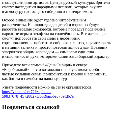
с выступлениями артистов Центра русской культуры. Зрители
смогут насладиться народными песнями, которые окунут
в атмосферу настоящего сибирского гостеприимства.
Особое внимание будет уделено интерактивным
развлечениям. На площадке для детей и взрослых будут
работать весёлые скоморохи, которые проведут подвижные
народные игры и эстафеты на сплочённость. Все желающие
смогут попробовать свои силы в необычных
соревнованиях — побегать в сибирских лаптях, поучаствовать
в метании валенка и просто повеселиться от души Праздник
завершится общим хороводом — символом единства
и сплоченности духа, которыми славится сибирский характер.
Приходите всей семьёй! «День Сибири» в сквере
«Корабельный» — это возможность почувствовать себя
частью большой семьи, прикоснуться к корням и вспомнить,
как богата и самобытна наша культура.
Узнать подробности можно на сайте организаторов:
https://vk.com/crk72?z=photo-
59837678_457288273/b6c9aa56e3759fd67e
Поделиться ссылкой