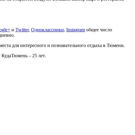
ogle+
и
Twitter
,
Одноклассники
,
Instagram
общее число
дневно.
еста для интересного и познавательного отдыха в Тюмени.
 КудаТюмень – 25 лет.