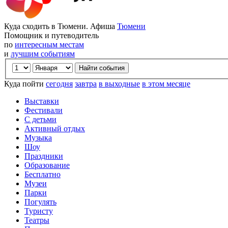
Куда сходить в Тюмени. Афиша
Тюмени
Помощник и путеводитель
по
интересным местам
и
лучшим событиям
Куда пойти
сегодня
завтра
в выходные
в этом месяце
Выставки
Фестивали
С детьми
Активный отдых
Музыка
Шоу
Праздники
Образование
Бесплатно
Музеи
Парки
Погулять
Туристу
Театры