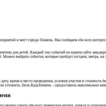
оприятий и мест города Тюмень. Мы сообщаем обо всех интерес
риятиях для детей. Каждый тип событий на нашем сайте закодир
 Можно выбрать события, которые пройдут сегодня, завтра, на э
у, время и место проведения, условия участия и стоимость бил
и уточнить. Цель КудаТюмень – предоставить максимально кач
мени
рого можно узнать обо всех тюменских музеях, парках и сооруже