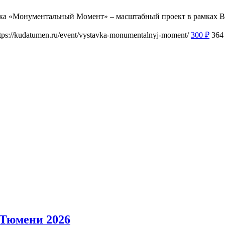
вка «Монументальный Момент» – масштабный проект в рамках 
tps://kudatumen.ru/event/vystavka-monumentalnyj-moment/
300
₽
364
 Тюмени 2026