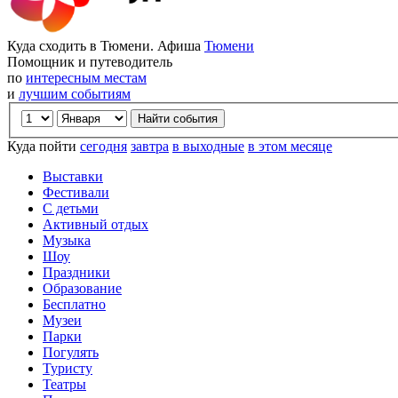
Куда сходить в Тюмени. Афиша
Тюмени
Помощник и путеводитель
по
интересным местам
и
лучшим событиям
Куда пойти
сегодня
завтра
в выходные
в этом месяце
Выставки
Фестивали
С детьми
Активный отдых
Музыка
Шоу
Праздники
Образование
Бесплатно
Музеи
Парки
Погулять
Туристу
Театры