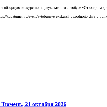
ают обзорную экскурсию на двухэтажном автобусе «От острога д
tps://kudatumen.ru/event/avtobusnye-ekskursii-vyxodnogo-dnja-v-tjum
Тюмень, 21 октября 2026