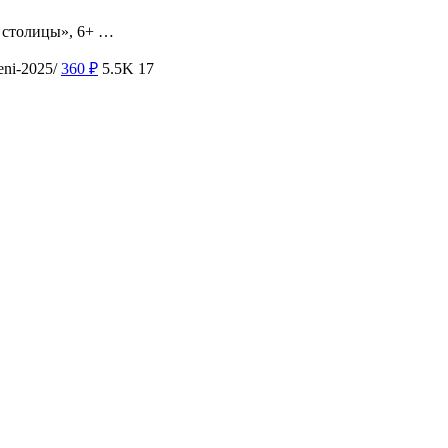
о столицы», 6+ …
eni-2025/
360
₽
5.5K
17