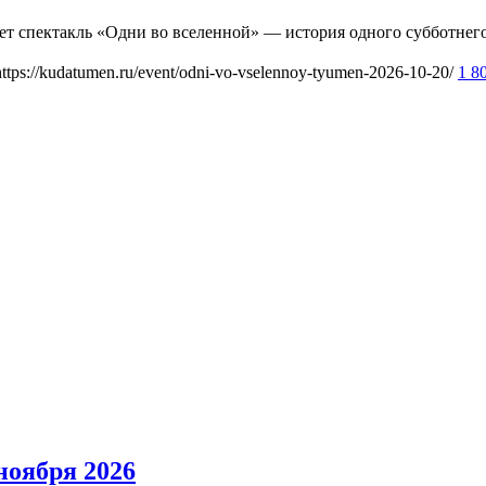
дет спектакль «Одни во вселенной» — история одного субботне
https://kudatumen.ru/event/odni-vo-vselennoy-tyumen-2026-10-20/
1 8
ноября 2026