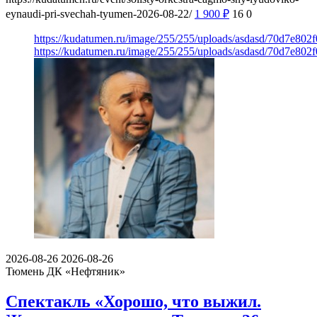
eynaudi-pri-svechah-tyumen-2026-08-22/
1 900
₽
16
0
https://kudatumen.ru/image/255/255/uploads/asdasd/70d7e80
https://kudatumen.ru/image/255/255/uploads/asdasd/70d7e80
2026-08-26
2026-08-26
Тюмень
ДК «Нефтяник»
Спектакль «Хорошо, что выжил.