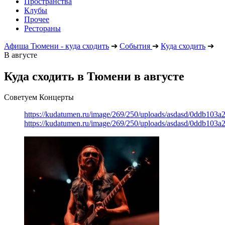
Пространства
Клубы
Прочее
Рестораны
Афиша Тюмени - куда сходить
➔
События
➔
Куда сходить
➔
В августе
Куда сходить в Тюмени в августе
Советуем Концерты
https://kudatumen.ru/image/269/250/uploads/asdasd/0ddb103
https://kudatumen.ru/image/269/250/uploads/asdasd/0ddb103