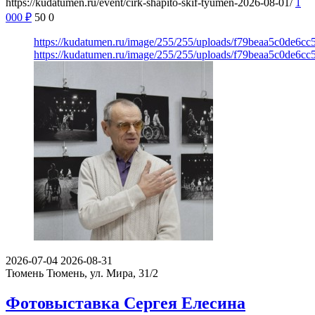
https://kudatumen.ru/event/cirk-shapito-skif-tyumen-2026-08-01/
1
000
₽
50
0
https://kudatumen.ru/image/255/255/uploads/f79beaa5c0de6c
https://kudatumen.ru/image/255/255/uploads/f79beaa5c0de6c
2026-07-04
2026-08-31
Тюмень
Тюмень, ул. Мира, 31/2
Фотовыставка Сергея Елесина