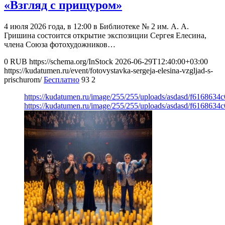
«Взгляд с прищуром»
4 июля 2026 года, в 12:00 в Библиотеке № 2 им. А. А.
Гришина состоится открытие экспозиции Сергея Елесина,
члена Союза фотохудожников…
0
RUB
https://schema.org/InStock
2026-06-29T12:40:00+03:00
https://kudatumen.ru/event/fotovystavka-sergeja-elesina-vzgljad-s-
prischurom/
Бесплатно
93
2
https://kudatumen.ru/image/255/255/uploads/asdasd/f6168634
https://kudatumen.ru/image/255/255/uploads/asdasd/f6168634