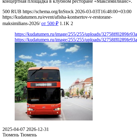
концертная площадка в клубном ресторане «Максимилианс».
500
RUB
https://schema.org/InStock
2026-03-03T16:48:00+03:00
https://kudatumen.ru/event/afisha-kontsertov-v-restorane-
maksimilians-2026/
от 500
₽
1.1K
2
https://kudatumen.ru/image/255/255/uploads/32758ff0289fe9
https://kudatumen.ru/image/255/255/uploads/32758ff0289fe9
2025-04-07
2026-12-31
Тюмень
Тюмень