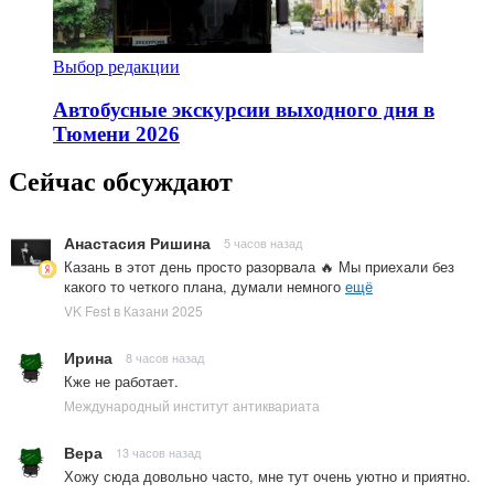
Выбор редакции
Автобусные экскурсии выходного дня в
Тюмени 2026
Сейчас обсуждают
Анастасия Ришина
5 часов назад
Казань в этот день просто разорвала 🔥 Мы приехали без
какого то четкого плана, думали немного
ещё
VK Fest в Казани 2025
Ирина
8 часов назад
Кже не работает.
Международный институт антиквариата
Вера
13 часов назад
Хожу сюда довольно часто, мне тут очень уютно и приятно.