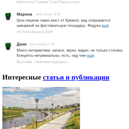
Кинотеатр Синема Стар Принц плаза
Марина
день назад 16:25
Шли пешком через мост от Кремля, вид открывается
шикарный на фестивальную площадку. Федука
ещё
VK Fest в Казани 2025
Даня
день назад 11:40
Много интерактива: запахи, звуки, видео; не только статика.
Концепты нетривиальны, есть, над чем
ещё
Выставка «Черновик будущего»
Интересные
статьи и публикации