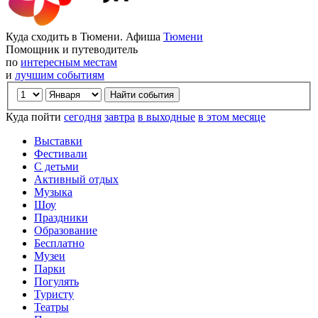
Куда сходить в Тюмени. Афиша
Тюмени
Помощник и путеводитель
по
интересным местам
и
лучшим событиям
Куда пойти
сегодня
завтра
в выходные
в этом месяце
Выставки
Фестивали
С детьми
Активный отдых
Музыка
Шоу
Праздники
Образование
Бесплатно
Музеи
Парки
Погулять
Туристу
Театры