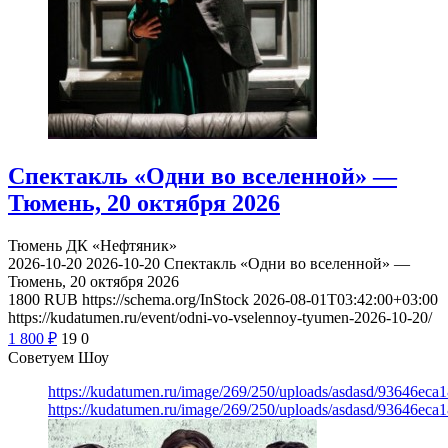
Спектакль «Одни во вселенной» —
Тюмень, 20 октября 2026
Тюмень
ДК «Нефтяник»
2026-10-20
2026-10-20
Спектакль «Одни во вселенной» —
Тюмень, 20 октября 2026
1800
RUB
https://schema.org/InStock
2026-08-01T03:42:00+03:00
https://kudatumen.ru/event/odni-vo-vselennoy-tyumen-2026-10-20/
1 800
₽
19
0
Советуем Шоу
https://kudatumen.ru/image/269/250/uploads/asdasd/93646eca
https://kudatumen.ru/image/269/250/uploads/asdasd/93646eca