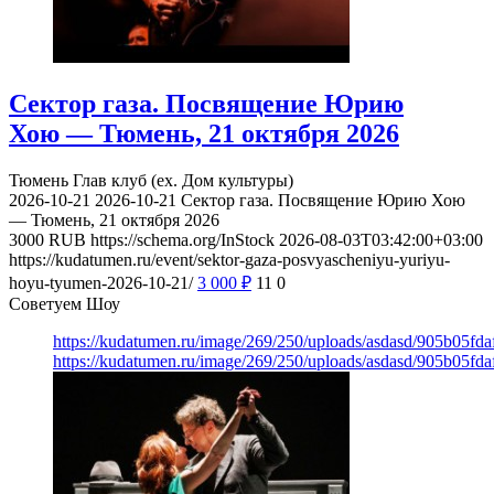
Сектор газа. Посвящение Юрию
Хою — Тюмень, 21 октября 2026
Тюмень
Глав клуб (ex. Дом культуры)
2026-10-21
2026-10-21
Сектор газа. Посвящение Юрию Хою
— Тюмень, 21 октября 2026
3000
RUB
https://schema.org/InStock
2026-08-03T03:42:00+03:00
https://kudatumen.ru/event/sektor-gaza-posvyascheniyu-yuriyu-
hoyu-tyumen-2026-10-21/
3 000
₽
11
0
Советуем Шоу
https://kudatumen.ru/image/269/250/uploads/asdasd/905b05fd
https://kudatumen.ru/image/269/250/uploads/asdasd/905b05fd