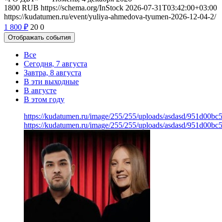
1800
RUB
https://schema.org/InStock
2026-07-31T03:42:00+03:00
https://kudatumen.ru/event/yuliya-ahmedova-tyumen-2026-12-04-2/
1 800
₽
20
0
Отображать события
Все
Сегодня, 7 августа
Завтра, 8 августа
В эти выходные
В августе
В этом году
https://kudatumen.ru/image/255/255/uploads/asdasd/951d00b
https://kudatumen.ru/image/255/255/uploads/asdasd/951d00b