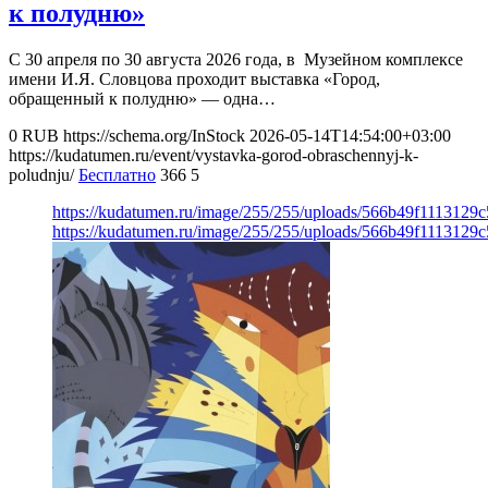
к полудню»
С 30 апреля по 30 августа 2026 года, в Музейном комплексе
имени И.Я. Словцова проходит выставка «Город,
обращенный к полудню» — одна…
0
RUB
https://schema.org/InStock
2026-05-14T14:54:00+03:00
https://kudatumen.ru/event/vystavka-gorod-obraschennyj-k-
poludnju/
Бесплатно
366
5
https://kudatumen.ru/image/255/255/uploads/566b49f111312
https://kudatumen.ru/image/255/255/uploads/566b49f111312