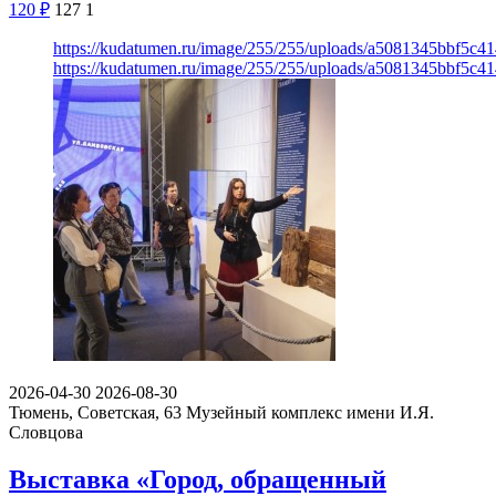
120
₽
127
1
https://kudatumen.ru/image/255/255/uploads/a5081345bbf5c
https://kudatumen.ru/image/255/255/uploads/a5081345bbf5c
2026-04-30
2026-08-30
Тюмень, Советская, 63
Музейный комплекс имени И.Я.
Словцова
Выставка «Город, обращенный