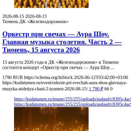
2026-08-15
2026-08-15
Тюмень
ДК «Железнодорожник»
Оркестр при свечах — Аура Шоу.
Главная музыка столетия. Часть 2 —
Тюмень, 15 августа 2026
15 августа 2026 года в ДК «Железнодорожник» в Тюмени
состоится концерт «Оркестр при свечах — Аура Шоу…
1790
RUB
https://schema.org/InStock
2026-06-12T03:42:00+03:00
https://kudatumen.ru/event/orkestr-pri-svechah-aura-shou-glavnaya-
muzyka-stoletiya-chast-2-tyumen-2026-08-15/
1 790
₽
66
0
https://kudatumen.ru/image/255/255/uploads/asdasd/c8395c4
https://kudatumen.ru/image/255/255/uploads/asdasd/c8395c4