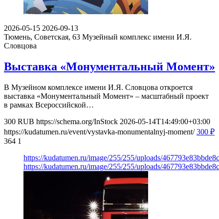
2026-05-15
2026-09-13
Тюмень, Советская, 63
Музейный комплекс имени И.Я.
Словцова
Выставка «Монументальный Момент»
В Музейном комплексе имени И.Я. Словцова откроется
выставка «Монументальный Момент» – масштабный проект
в рамках Всероссийской…
300
RUB
https://schema.org/InStock
2026-05-14T14:49:00+03:00
https://kudatumen.ru/event/vystavka-monumentalnyj-moment/
300
₽
364
1
https://kudatumen.ru/image/255/255/uploads/467793e83bbde
https://kudatumen.ru/image/255/255/uploads/467793e83bbde