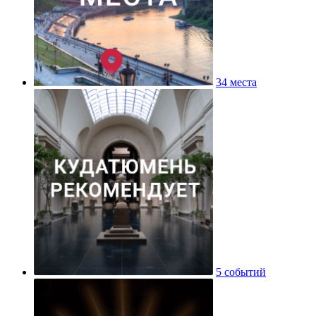
34 места
5 событий