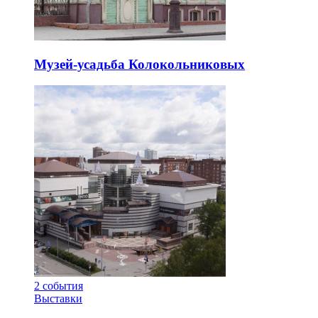
Музей-усадьба Колокольниковых
2
события
Выставки