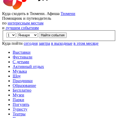
Куда сходить в Тюмени. Афиша
Тюмени
Помощник и путеводитель
по
интересным местам
и
лучшим событиям
Куда пойти
сегодня
завтра
в выходные
в этом месяце
Выставки
Фестивали
С детьми
Активный отдых
Музыка
Шоу
Праздники
Образование
Бесплатно
Музеи
Парки
Погулять
Туристу
Театры