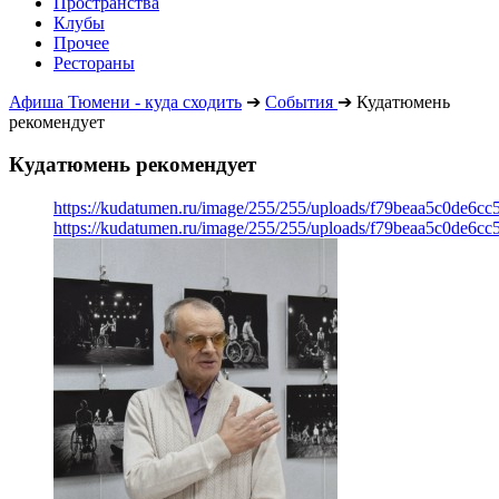
Пространства
Клубы
Прочее
Рестораны
Афиша Тюмени - куда сходить
➔
События
➔
Кудатюмень
рекомендует
Кудатюмень рекомендует
https://kudatumen.ru/image/255/255/uploads/f79beaa5c0de6c
https://kudatumen.ru/image/255/255/uploads/f79beaa5c0de6c