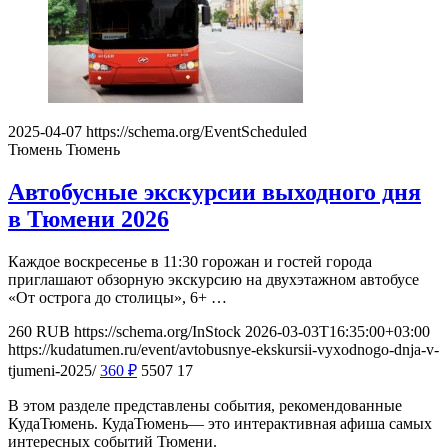
2025-04-07
https://schema.org/EventScheduled
Тюмень
Тюмень
Автобусные экскурсии выходного дня
в Тюмени 2026
Каждое воскресенье в 11:30 горожан и гостей города
приглашают обзорную экскурсию на двухэтажном автобусе
«От острога до столицы», 6+ …
260
RUB
https://schema.org/InStock
2026-03-03T16:35:00+03:00
https://kudatumen.ru/event/avtobusnye-ekskursii-vyxodnogo-dnja-v-
tjumeni-2025/
360
₽
5507
17
В этом разделе представлены события, рекомендованные
КудаТюмень. КудаТюмень— это интерактивная афиша самых
интересных событий Тюмени.