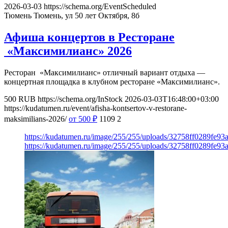
2026-03-03
https://schema.org/EventScheduled
Тюмень
Тюмень, ул 50 лет Октября, 8б
Афиша концертов в Ресторане
«Максимилианс» 2026
Ресторан «Максимилианс» отличный вариант отдыха —
концертная площадка в клубном ресторане «Максимилианс».
500
RUB
https://schema.org/InStock
2026-03-03T16:48:00+03:00
https://kudatumen.ru/event/afisha-kontsertov-v-restorane-
maksimilians-2026/
от 500
₽
1109
2
https://kudatumen.ru/image/255/255/uploads/32758ff0289fe9
https://kudatumen.ru/image/255/255/uploads/32758ff0289fe9