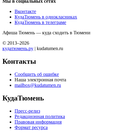
Мы в социальных сетях
Вконтакте
КудаТюмень в однокласниках
КудаТюмень в телеграме
Афиша Тюмень — куда сходить в Тюмени
© 2013–2026
кудатюмень.ру
| kudatumen.ru
Контакты
Сообщить об ошибке
Наша электронная почта
mailbox@kudatumen.ru
КудаТюмень
Пресс-релиз
Редакционная политика
Правовая информация
Формат ресурса