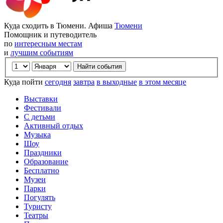
Куда сходить в Тюмени. Афиша
Тюмени
Помощник и путеводитель
по
интересным местам
и
лучшим событиям
Куда пойти
сегодня
завтра
в выходные
в этом месяце
Выставки
Фестивали
С детьми
Активный отдых
Музыка
Шоу
Праздники
Образование
Бесплатно
Музеи
Парки
Погулять
Туристу
Театры