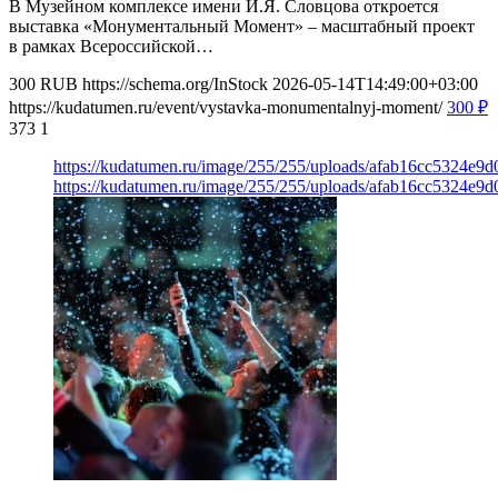
В Музейном комплексе имени И.Я. Словцова откроется
выставка «Монументальный Момент» – масштабный проект
в рамках Всероссийской…
300
RUB
https://schema.org/InStock
2026-05-14T14:49:00+03:00
https://kudatumen.ru/event/vystavka-monumentalnyj-moment/
300
₽
373
1
https://kudatumen.ru/image/255/255/uploads/afab16cc5324e9
https://kudatumen.ru/image/255/255/uploads/afab16cc5324e9