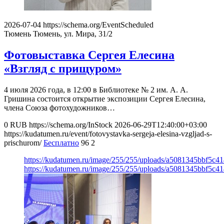
2026-07-04
https://schema.org/EventScheduled
Тюмень
Тюмень, ул. Мира, 31/2
Фотовыставка Сергея Елесина
«Взгляд с прищуром»
4 июля 2026 года, в 12:00 в Библиотеке № 2 им. А. А.
Гришина состоится открытие экспозиции Сергея Елесина,
члена Союза фотохудожников…
0
RUB
https://schema.org/InStock
2026-06-29T12:40:00+03:00
https://kudatumen.ru/event/fotovystavka-sergeja-elesina-vzgljad-s-
prischurom/
Бесплатно
96
2
https://kudatumen.ru/image/255/255/uploads/a5081345bbf5c
https://kudatumen.ru/image/255/255/uploads/a5081345bbf5c