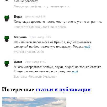
Кже не работает.
Международный институт антиквариата
Вера
день назад 08:48
Хожу сюда довольно часто, мне тут очень уютно и приятно.
Кинотеатр Синема Стар Принц плаза
Марина
2 дня назад 16:25
Шли пешком через мост от Кремля, вид открывается
шикарный на фестивальную площадку. Федука
ещё
VK Fest в Казани 2025
Даня
2 дня назад 11:40
Много интерактива: запахи, звуки, видео; не только статика.
Концепты нетривиальны, есть, над чем
ещё
Выставка «Черновик будущего»
Интересные
статьи и публикации