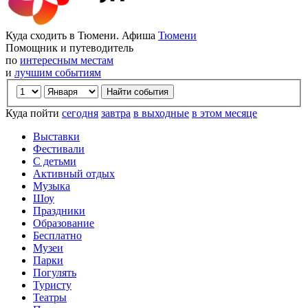
Куда сходить в Тюмени. Афиша
Тюмени
Помощник и путеводитель
по
интересным местам
и
лучшим событиям
Куда пойти
сегодня
завтра
в выходные
в этом месяце
Выставки
Фестивали
С детьми
Активный отдых
Музыка
Шоу
Праздники
Образование
Бесплатно
Музеи
Парки
Погулять
Туристу
Театры