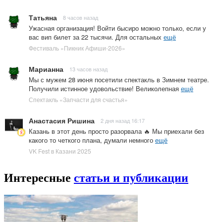
Татьяна
8 часов назад
Ужасная организация! Войти бысиро можно только, если у
вас вип билет за 22 тысячи. Для остальных
ещё
Фестиваль «Пикник Афиши-2026»
Марианна
13 часов назад
Мы с мужем 28 июня посетили спектакль в Зимнем театре.
Получили истинное удовольствие! Великолепная
ещё
Спектакль «Запчасти для счастья»
Анастасия Ришина
2 дня назад 16:17
Казань в этот день просто разорвала 🔥 Мы приехали без
какого то четкого плана, думали немного
ещё
VK Fest в Казани 2025
Интересные
статьи и публикации