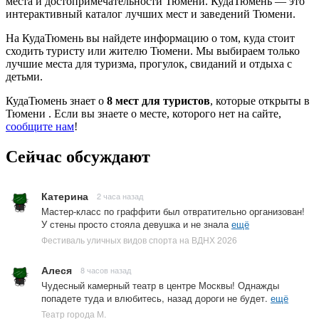
места и достопримечательности Тюмени. КудаТюмень — это
интерактивный каталог лучших мест и заведений Тюмени.
На КудаТюмень вы найдете информацию о том, куда стоит
сходить туристу или жителю Тюмени. Мы выбираем только
лучшие места для туризма, прогулок, свиданий и отдыха с
детьми.
КудаТюмень знает о
8 мест для туристов
, которые открыты в
Тюмени . Если вы знаете о месте, которого нет на сайте,
сообщите нам
!
Сейчас обсуждают
Катерина
2 часа назад
Мастер-класс по граффити был отвратительно организован!
У стены просто стояла девушка и не знала
ещё
Фестиваль уличных видов спорта на ВДНХ 2026
Алеся
8 часов назад
Чудесный камерный театр в центре Москвы! Однажды
попадете туда и влюбитесь, назад дороги не будет.
ещё
Театр города М.