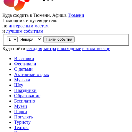
Куда сходить в Тюмени. Афиша
Тюмени
Помощник и путеводитель
по
интересным местам
и
лучшим событиям
Куда пойти
сегодня
завтра
в выходные
в этом месяце
Выставки
Фестивали
С детьми
Активный отдых
Музыка
Шоу
Праздники
Образование
Бесплатно
Музеи
Парки
Погулять
Туристу
Театры