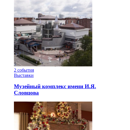
2
события
Выставки
Музейный комплекс имени И.Я.
Словцова