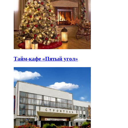
Тайм-кафе «Пятый угол»