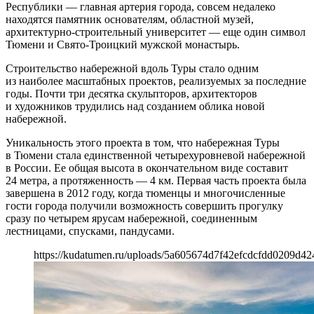
Республики — главная артерия города, совсем недалеко
находятся памятник основателям, областной музей,
архитектурно-строительный университет — еще один символ
Тюмени и Свято-Троицкий мужской монастырь.
Строительство набережной вдоль Туры стало одним
из наиболее масштабных проектов, реализуемых за последние
годы. Почти три десятка скульпторов, архитекторов
и художников трудились над созданием облика новой
набережной.
Уникальность этого проекта в том, что набережная Туры
в Тюмени стала единственной четырехуровневой набережной
в России. Ее общая высота в окончательном виде составит
24 метра, а протяженность — 4 км. Первая часть проекта была
завершена в 2012 году, когда тюменцы и многочисленные
гости города получили возможность совершить прогулку
сразу по четырем ярусам набережной, соединенным
лестницами, спусками, пандусами.
https://kudatumen.ru/uploads/5a605674d7f42efcdcfdd0209d42