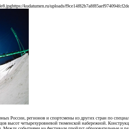
de8.jpg
https://kudatumen.ru/uploads/f9ce14f82b7a8f85aef974094fcf2d
рных России, регионов и спортсмены из других стран по специ
дов высот четырехуровневой тюменской набережной. Конструкци
ки. Между событиями на фестивале пройдут образовательные и р