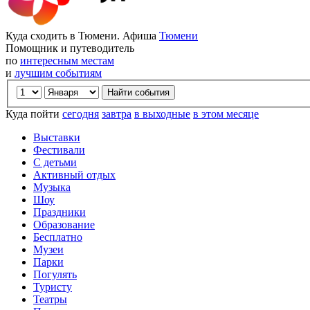
Куда сходить в Тюмени. Афиша
Тюмени
Помощник и путеводитель
по
интересным местам
и
лучшим событиям
Куда пойти
сегодня
завтра
в выходные
в этом месяце
Выставки
Фестивали
С детьми
Активный отдых
Музыка
Шоу
Праздники
Образование
Бесплатно
Музеи
Парки
Погулять
Туристу
Театры