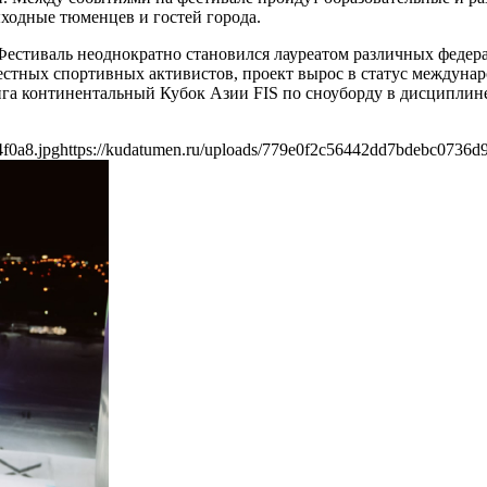
ходные тюменцев и гостей города.
 Фестиваль неоднократно становился лауреатом различных федер
естных спортивных активистов, проект вырос в статус междунар
га континентальный Кубок Азии FIS по сноуборду в дисциплине
f0a8.jpg
https://kudatumen.ru/uploads/779e0f2c56442dd7bdebc0736d9