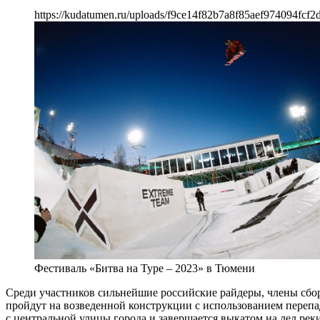
https://kudatumen.ru/uploads/f9ce14f82b7a8f85aef974094fcf2
Фестиваль «Битва на Туре – 2023» в Тюмени
Среди участников сильнейшие российские райдеры, члены сбо
пройдут на возведенной конструкции с использованием перепа
с центральной улицы города и завершается выкатом на лед ре