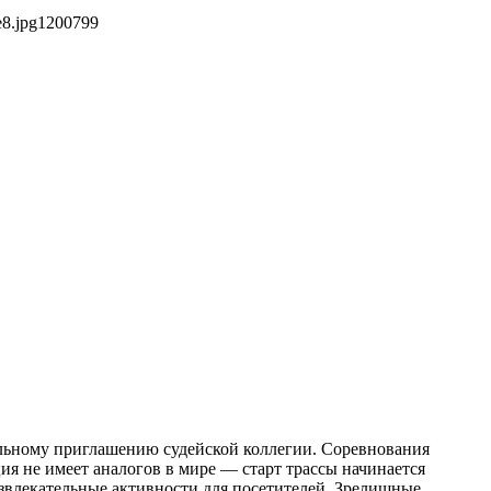
e8.jpg
1200
799
альному приглашению судейской коллегии. Соревнования
я не имеет аналогов в мире — старт трассы начинается
азвлекательные активности для посетителей. Зрелищные