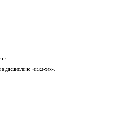
эйр
 в дисциплине «накл-хак».