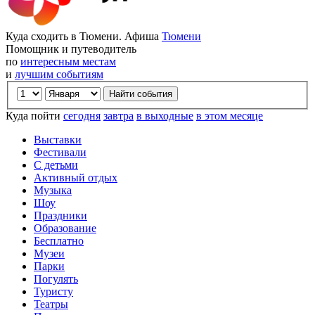
Куда сходить в Тюмени. Афиша
Тюмени
Помощник и путеводитель
по
интересным местам
и
лучшим событиям
Куда пойти
сегодня
завтра
в выходные
в этом месяце
Выставки
Фестивали
С детьми
Активный отдых
Музыка
Шоу
Праздники
Образование
Бесплатно
Музеи
Парки
Погулять
Туристу
Театры