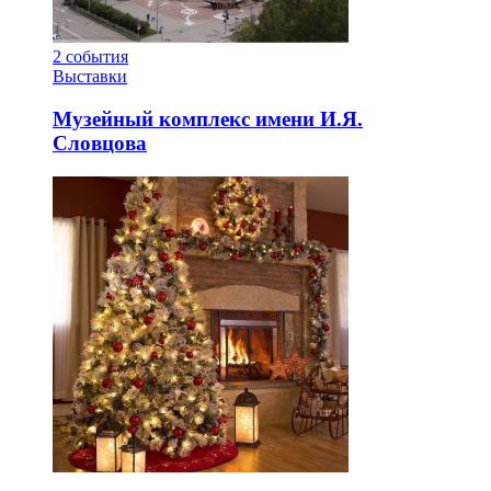
2
события
Выставки
Музейный комплекс имени И.Я.
Словцова