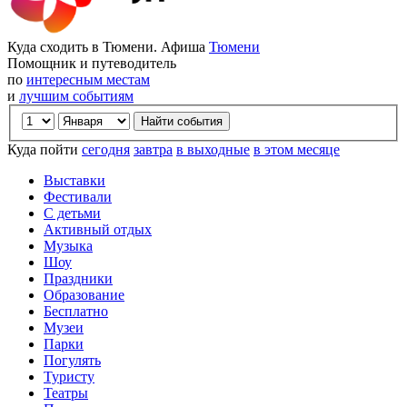
Куда сходить в Тюмени. Афиша
Тюмени
Помощник и путеводитель
по
интересным местам
и
лучшим событиям
Куда пойти
сегодня
завтра
в выходные
в этом месяце
Выставки
Фестивали
С детьми
Активный отдых
Музыка
Шоу
Праздники
Образование
Бесплатно
Музеи
Парки
Погулять
Туристу
Театры