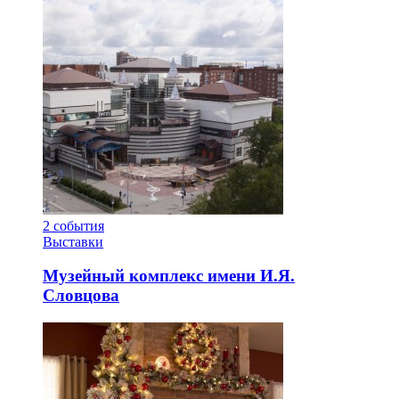
2
события
Выставки
Музейный комплекс имени И.Я.
Словцова