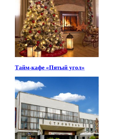
Тайм-кафе «Пятый угол»