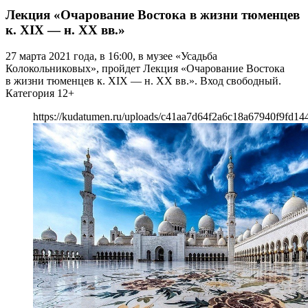
Лекция «Очарование Востока в жизни тюменцев
к. XIX — н. XX вв.»
27 марта 2021 года, в 16:00, в музее «Усадьба
Колокольниковых», пройдет Лекция «Очарование Востока
в жизни тюменцев к. XIX — н. XX вв.». Вход свободный.
Категория 12+
https://kudatumen.ru/uploads/c41aa7d64f2a6c18a67940f9fd144