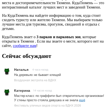
места и достопримечательности Тюмени. КудаТюмень — это
интерактивный каталог лучших мест и заведений Тюмени.
На КудаТюмень вы найдете информацию о том, куда стоит
сходить туристу или жителю Тюмени. Мы выбираем только
лучшие места для туризма, прогулок, свиданий и отдыха с
детьми.
КудаТюмень знает о
3 парков и парковых зон
, которые
открыты в Тюмени . Если вы знаете о месте, которого нет на
сайте,
сообщите нам
!
Сейчас обсуждают
Наталья
4 часа назад
На деревьях не бывает клещей
Воздушная экотропа на ВДНХ
Катерина
14 часов назад
Мастер-класс по граффити был отвратительно организован!
У стены просто стояла девушка и не знала
ещё
Фестиваль уличных видов спорта на ВДНХ 2026