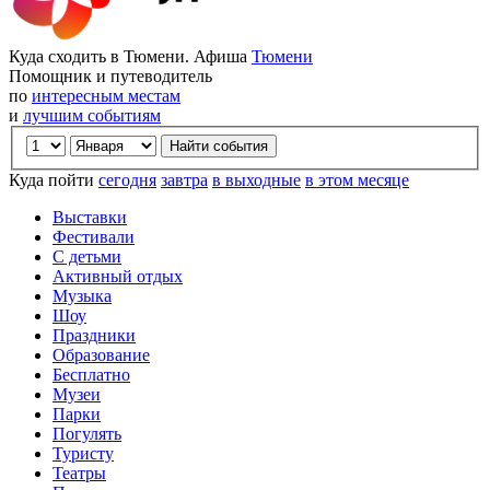
Куда сходить в Тюмени. Афиша
Тюмени
Помощник и путеводитель
по
интересным местам
и
лучшим событиям
Куда пойти
сегодня
завтра
в выходные
в этом месяце
Выставки
Фестивали
С детьми
Активный отдых
Музыка
Шоу
Праздники
Образование
Бесплатно
Музеи
Парки
Погулять
Туристу
Театры