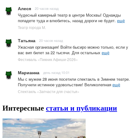
Алеся
20 часов назад
Чудесный камерный театр в центре Москвы! Однажды
попадете туда и влюбитесь, назад дороги не будет.
ещё
Театр города М.
Татьяна
20 часов назад
Ужасная организация! Войти бысиро можно только, если у
вас вип билет за 22 тысячи. Для остальных
ещё
Фестиваль «Пикник Афиши-2026»
Марианна
день назад 10:01
Мы с мужем 28 июня посетили спектакль в Зимнем театре.
Получили истинное удовольствие! Великолепная
ещё
Спектакль «Запчасти для счастья»
Интересные
статьи и публикации