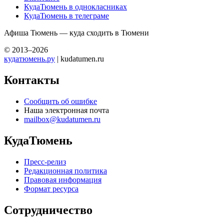
КудаТюмень в однокласниках
КудаТюмень в телеграме
Афиша Тюмень — куда сходить в Тюмени
© 2013–2026
кудатюмень.ру
| kudatumen.ru
Контакты
Сообщить об ошибке
Наша электронная почта
mailbox@kudatumen.ru
КудаТюмень
Пресс-релиз
Редакционная политика
Правовая информация
Формат ресурса
Сотрудничество