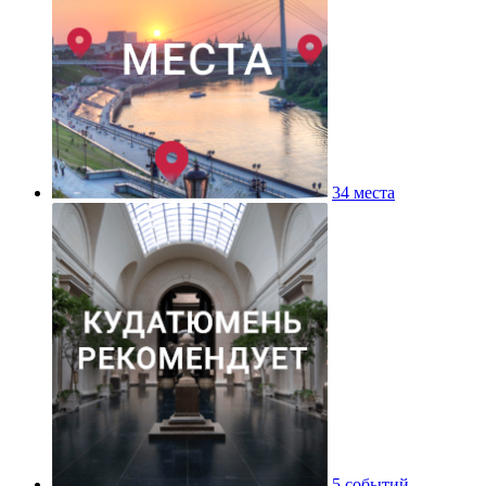
34 места
5 событий