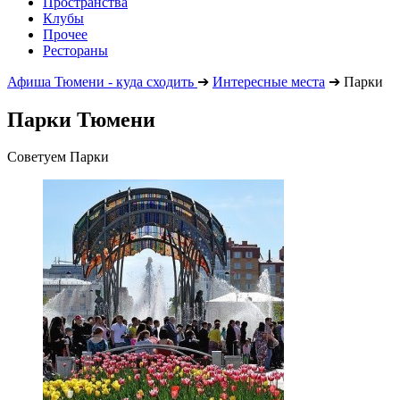
Пространства
Клубы
Прочее
Рестораны
Афиша Тюмени - куда сходить
➔
Интересные места
➔
Парки
Парки Тюмени
Советуем Парки