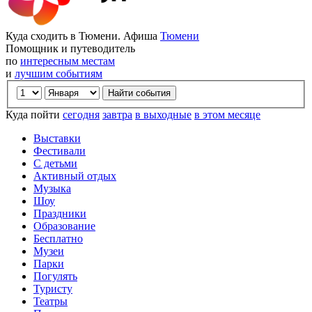
Куда сходить в Тюмени. Афиша
Тюмени
Помощник и путеводитель
по
интересным местам
и
лучшим событиям
Куда пойти
сегодня
завтра
в выходные
в этом месяце
Выставки
Фестивали
С детьми
Активный отдых
Музыка
Шоу
Праздники
Образование
Бесплатно
Музеи
Парки
Погулять
Туристу
Театры