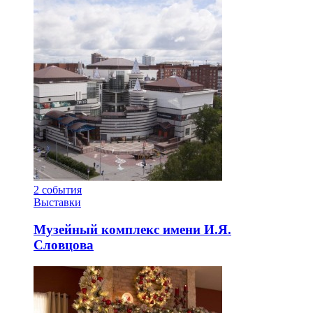
2
события
Выставки
Музейный комплекс имени И.Я.
Словцова