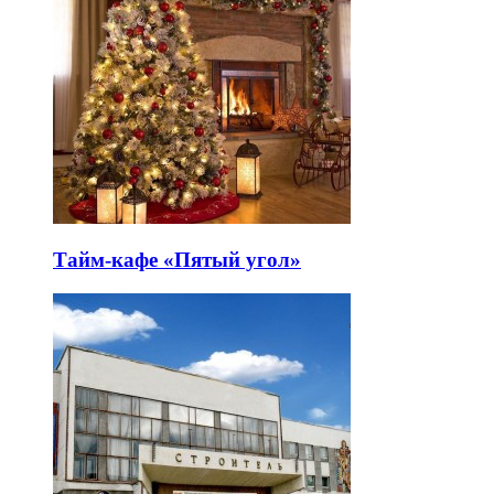
Тайм-кафе «Пятый угол»