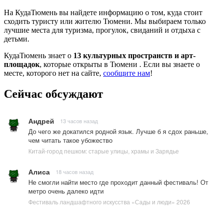
На КудаТюмень вы найдете информацию о том, куда стоит
сходить туристу или жителю Тюмени. Мы выбираем только
лучшие места для туризма, прогулок, свиданий и отдыха с
детьми.
КудаТюмень знает о
13 культурных пространств и арт-
площадок
, которые открыты в Тюмени . Если вы знаете о
месте, которого нет на сайте,
сообщите нам
!
Сейчас обсуждают
Андрей
13 часов назад
До чего же докатился родной язык. Лучше б я сдох раньше,
чем читать такое убожество
Китай-город пешком: старые улицы, храмы и Зарядье
Алиса
18 часов назад
Не смогли найти место где проходит данный фестиваль! От
метро очень далеко идти
Фестиваль ландшафтного искусства «Сады и люди» 2026