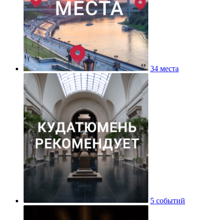
34 места
5 событий