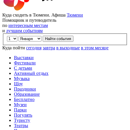
Куда сходить в Тюмени. Афиша
Тюмени
Помощник и путеводитель
по
интересным местам
и
лучшим событиям
Куда пойти
сегодня
завтра
в выходные
в этом месяце
Выставки
Фестивали
С детьми
Активный отдых
Музыка
Шоу
Праздники
Образование
Бесплатно
Музеи
Парки
Погулять
Туристу
Театры