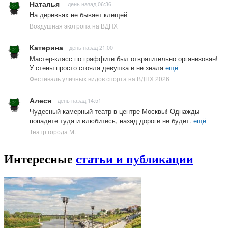
Наталья
день назад 06:36
На деревьях не бывает клещей
Воздушная экотропа на ВДНХ
Катерина
день назад 21:00
Мастер-класс по граффити был отвратительно организован!
У стены просто стояла девушка и не знала
ещё
Фестиваль уличных видов спорта на ВДНХ 2026
Алеся
день назад 14:51
Чудесный камерный театр в центре Москвы! Однажды
попадете туда и влюбитесь, назад дороги не будет.
ещё
Театр города М.
Интересные
статьи и публикации