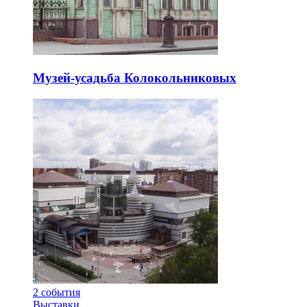
Музей-усадьба Колокольниковых
2
события
Выставки