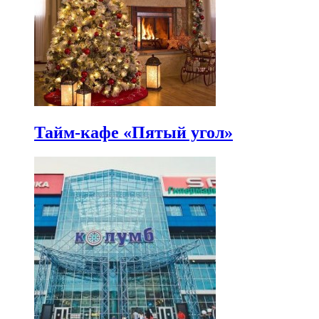
Тайм-кафе «Пятый угол»