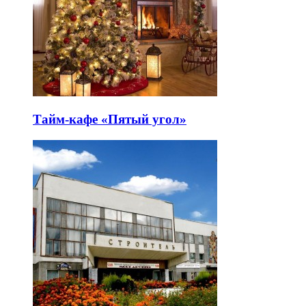
Тайм-кафе «Пятый угол»