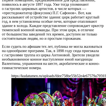
Первое помещение, предназначенное для представлений,
появилось в августе 1897 года. Уже тогда упоминают
о гастролях цирковых артистов, в числе которых —
«престидижитатор (фокусник) П.Г. Сафонов». Вот, как
рассказывают об устройстве здания: цирк работает круглый
год, в нем установлены особые печи, которые отапливают
здание в холода. Каждое представление сопровождает оркестр
тюменской военной команды. При этом цирк, в отличие
от большинства заведений тех времен, доступен не только
состоятельным людям, но и простым горожанам.
Если судить по афишам тех лет, публика не могла жаловаться
на однообразие программ. Так, в 1898 году сюда приезжала
с гастролями труппа из цирка Антоновой. Зрители увидели
необыкновенное конное выступление юной наездницы
Валентины, упражнения на шесте, акробатические и конно-
гимнастические номера.
https://kudatumen.ru/uploads/fdee758be55b52e4e67579a7959