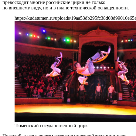
превосходит многие российские цирки не только
по внешнему виду, но и в плане технической оснащенности.
https://kudatumen.ru/uploads/19aa53db295fc38d08d99010e65
Тюменский государственный цирк
Пожалуй, даже с учетом развития цирковой традиции мало