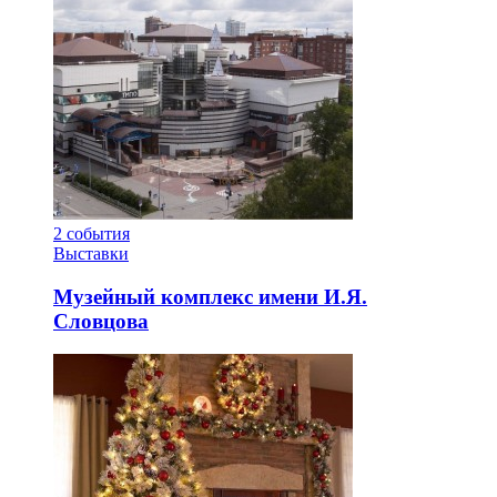
2
события
Выставки
Музейный комплекс имени И.Я.
Словцова