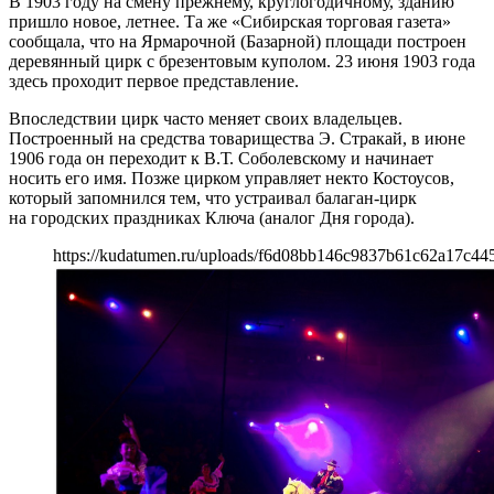
В 1903 году на смену прежнему, круглогодичному, зданию
пришло новое, летнее. Та же «Сибирская торговая газета»
сообщала, что на Ярмарочной (Базарной) площади построен
деревянный цирк с брезентовым куполом. 23 июня 1903 года
здесь проходит первое представление.
Впоследствии цирк часто меняет своих владельцев.
Построенный на средства товарищества Э. Стракай, в июне
1906 года он переходит к В.Т. Соболевскому и начинает
носить его имя. Позже цирком управляет некто Костоусов,
который запомнился тем, что устраивал балаган-цирк
на городских праздниках Ключа (аналог Дня города).
https://kudatumen.ru/uploads/f6d08bb146c9837b61c62a17c44