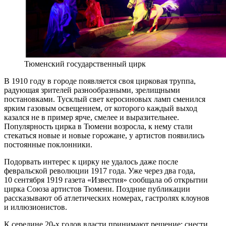
Тюменский государственный цирк
В 1910 году в городе появляется своя цирковая труппа,
радующая зрителей разнообразными, зрелищными
постановками. Тусклый свет керосиновых ламп сменился
ярким газовым освещением, от которого каждый выход
казался не в пример ярче, смелее и выразительнее.
Популярность цирка в Тюмени возросла, к нему стали
стекаться новые и новые горожане, у артистов появились
постоянные поклонники.
Подорвать интерес к цирку не удалось даже после
февральской революции 1917 года. Уже через два года,
10 сентября 1919 газета «Известия» сообщала об открытии
цирка Союза артистов Тюмени. Поздние публикации
рассказывают об атлетических номерах, гастролях клоунов
и иллюзионистов.
К середине 20-х годов власти принимают решение: снести