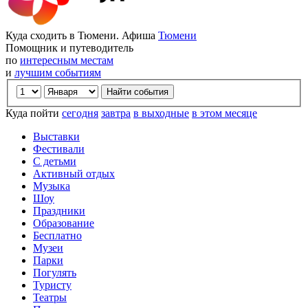
Куда сходить в Тюмени. Афиша
Тюмени
Помощник и путеводитель
по
интересным местам
и
лучшим событиям
Куда пойти
сегодня
завтра
в выходные
в этом месяце
Выставки
Фестивали
С детьми
Активный отдых
Музыка
Шоу
Праздники
Образование
Бесплатно
Музеи
Парки
Погулять
Туристу
Театры