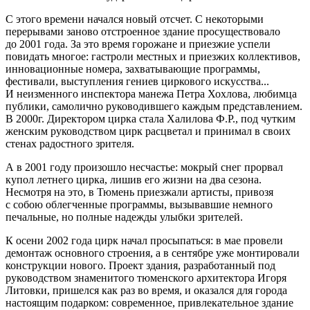
С этого времени начался новый отсчет. С некоторыми
перерывами заново отстроенное здание просуществовало
до 2001 года. За это время горожане и приезжие успели
повидать многое: гастроли местных и приезжих коллективов,
инновационные номера, захватывающие программы,
фестивали, выступления гениев циркового искусства...
И неизменного инспектора манежа Петра Хохлова, любимца
публики, самолично руководившего каждым представлением.
В 2000г. Директором цирка стала Халилова Ф.Р., под чутким
женским руководством цирк расцветал и принимал в своих
стенах радостного зрителя.
А в 2001 году произошло несчастье: мокрый снег прорвал
купол летнего цирка, лишив его жизни на два сезона.
Несмотря на это, в Тюмень приезжали артисты, привозя
с собою облегченные программы, вызывавшие немного
печальные, но полные надежды улыбки зрителей.
К осени 2002 года цирк начал просыпаться: в мае провели
демонтаж основного строения, а в сентябре уже монтировали
конструкции нового. Проект здания, разработанный под
руководством знаменитого тюменского архитектора Игоря
Литовки, пришелся как раз во время, и оказался для города
настоящим подарком: современное, привлекательное здание