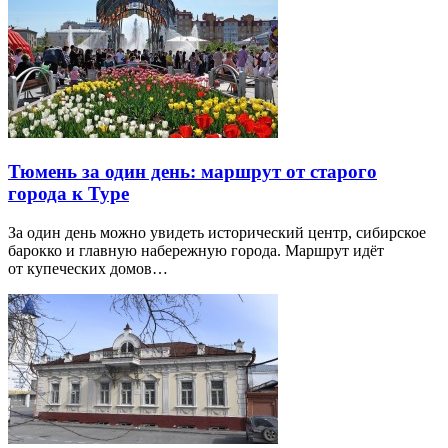
Тюмень за один день: маршрут от старого
города к Туре
За один день можно увидеть исторический центр, сибирское
барокко и главную набережную города. Маршрут идёт
от купеческих домов…