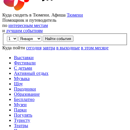
Куда сходить в Тюмени. Афиша
Тюмени
Помощник и путеводитель
по
интересным местам
и
лучшим событиям
Куда пойти
сегодня
завтра
в выходные
в этом месяце
Выставки
Фестивали
С детьми
Активный отдых
Музыка
Шоу
Праздники
Образование
Бесплатно
Музеи
Парки
Погулять
Туристу
Театры