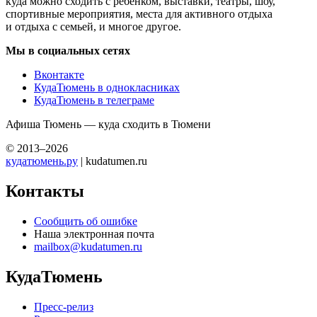
куда можно сходить с ребенком, выставки, театры, шоу,
спортивные мероприятия, места для активного отдыха
и отдыха с семьей, и многое другое.
Мы в социальных сетях
Вконтакте
КудаТюмень в однокласниках
КудаТюмень в телеграме
Афиша Тюмень — куда сходить в Тюмени
© 2013–2026
кудатюмень.ру
| kudatumen.ru
Контакты
Сообщить об ошибке
Наша электронная почта
mailbox@kudatumen.ru
КудаТюмень
Пресс-релиз