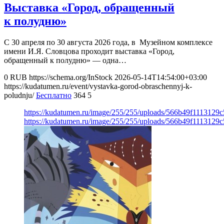
Выставка «Город, обращенный
к полудню»
С 30 апреля по 30 августа 2026 года, в Музейном комплексе
имени И.Я. Словцова проходит выставка «Город,
обращенный к полудню» — одна…
0
RUB
https://schema.org/InStock
2026-05-14T14:54:00+03:00
https://kudatumen.ru/event/vystavka-gorod-obraschennyj-k-
poludnju/
Бесплатно
364
5
https://kudatumen.ru/image/255/255/uploads/566b49f111312
https://kudatumen.ru/image/255/255/uploads/566b49f111312