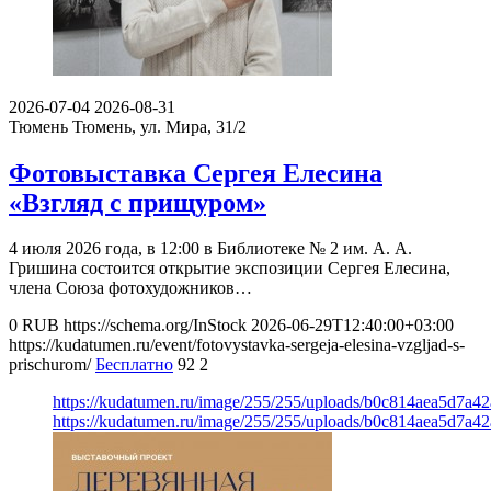
2026-07-04
2026-08-31
Тюмень
Тюмень, ул. Мира, 31/2
Фотовыставка Сергея Елесина
«Взгляд с прищуром»
4 июля 2026 года, в 12:00 в Библиотеке № 2 им. А. А.
Гришина состоится открытие экспозиции Сергея Елесина,
члена Союза фотохудожников…
0
RUB
https://schema.org/InStock
2026-06-29T12:40:00+03:00
https://kudatumen.ru/event/fotovystavka-sergeja-elesina-vzgljad-s-
prischurom/
Бесплатно
92
2
https://kudatumen.ru/image/255/255/uploads/b0c814aea5d7a
https://kudatumen.ru/image/255/255/uploads/b0c814aea5d7a