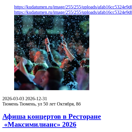
https://kudatumen.ru/image/255/255/uploads/afab16cc5324e9
https://kudatumen.ru/image/255/255/uploads/afab16cc5324e9
2026-03-03
2026-12-31
Тюмень
Тюмень, ул 50 лет Октября, 8б
Афиша концертов в Ресторане
«Максимилианс» 2026