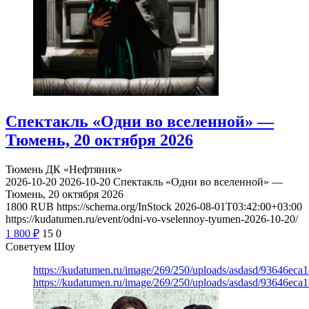
Спектакль «Одни во вселенной» —
Тюмень, 20 октября 2026
Тюмень
ДК «Нефтяник»
2026-10-20
2026-10-20
Спектакль «Одни во вселенной» —
Тюмень, 20 октября 2026
1800
RUB
https://schema.org/InStock
2026-08-01T03:42:00+03:00
https://kudatumen.ru/event/odni-vo-vselennoy-tyumen-2026-10-20/
1 800
₽
15
0
Советуем Шоу
https://kudatumen.ru/image/269/250/uploads/asdasd/93646eca
https://kudatumen.ru/image/269/250/uploads/asdasd/93646eca