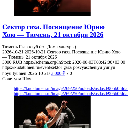
Сектор газа. Посвящение Юрию
Хою — Тюмень, 21 октября 2026
Тюмень
Глав клуб (ex. Дом культуры)
2026-10-21
2026-10-21
Сектор газа. Посвящение Юрию Хою
— Тюмень, 21 октября 2026
3000
RUB
https://schema.org/InStock
2026-08-03T03:42:00+03:00
https://kudatumen.ru/event/sektor-gaza-posvyascheniyu-yuriyu-
hoyu-tyumen-2026-10-21/
3 000
₽
7
0
Советуем Шоу
https://kudatumen.ru/image/269/250/uploads/asdasd/905b05fd
https://kudatumen.ru/image/269/250/uploads/asdasd/905b05fd