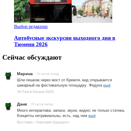
Выбор редакции
Автобусные экскурсии выходного дня в
Тюмени 2026
Сейчас обсуждают
Марина
14 часов назад
Шли пешком через мост от Кремля, вид открывается
шикарный на фестивальную площадку. Федука
ещё
VK Fest в Казани 2025
Даня
19 часов назад
Много интерактива: запахи, звуки, видео; не только статика.
Концепты нетривиальны, есть, над чем
ещё
Выставка «Черновик будущего»