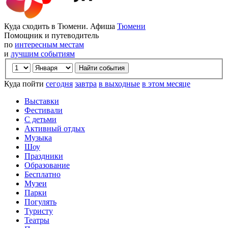
Куда сходить в Тюмени. Афиша
Тюмени
Помощник и путеводитель
по
интересным местам
и
лучшим событиям
Куда пойти
сегодня
завтра
в выходные
в этом месяце
Выставки
Фестивали
С детьми
Активный отдых
Музыка
Шоу
Праздники
Образование
Бесплатно
Музеи
Парки
Погулять
Туристу
Театры