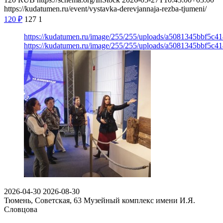
https://kudatumen.ru/event/vystavka-derevjannaja-rezba-tjumeni/
120
₽
127
1
https://kudatumen.ru/image/255/255/uploads/a5081345bbf5c
https://kudatumen.ru/image/255/255/uploads/a5081345bbf5c
2026-04-30
2026-08-30
Тюмень, Советская, 63
Музейный комплекс имени И.Я.
Словцова