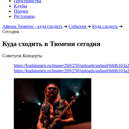
Пространства
Клубы
Прочее
Рестораны
Афиша Тюмени - куда сходить
➔
События
➔
Куда сходить
➔
Сегодня
Куда сходить в Тюмени сегодня
Советуем Концерты
https://kudatumen.ru/image/269/250/uploads/asdasd/0ddb103
https://kudatumen.ru/image/269/250/uploads/asdasd/0ddb103