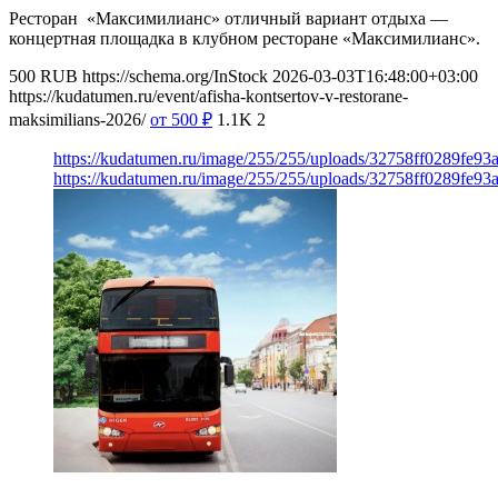
Ресторан «Максимилианс» отличный вариант отдыха —
концертная площадка в клубном ресторане «Максимилианс».
500
RUB
https://schema.org/InStock
2026-03-03T16:48:00+03:00
https://kudatumen.ru/event/afisha-kontsertov-v-restorane-
maksimilians-2026/
от 500
₽
1.1K
2
https://kudatumen.ru/image/255/255/uploads/32758ff0289fe9
https://kudatumen.ru/image/255/255/uploads/32758ff0289fe9