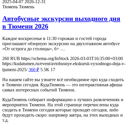
2025-04-07
2026-12-31
Тюмень
Тюмень
Автобусные экскурсии выходного дня
в Тюмени 2026
Каждое воскресенье в 11:30 горожан и гостей города
приглашают обзорную экскурсию на двухэтажном автобусе
«От острога до столицы», 6+ …
260
RUB
https://schema.org/InStock
2026-03-03T16:35:00+03:00
https://kudatumen.ru/event/avtobusnye-ekskursii-vyxodnogo-dnja-v-
tjumeni-2025/
360
₽
5.5K
17
На нашем сайте вы узнаете всё необходимое про куда сходить
в Тюмени сегодня. КудаТюмень — это интерактивная афиша
самых интересных событий Тюмени.
КудаТюмень собирает информацию о лучших развлечениях и
мероприятих Тюмени. На этой странице перечислены куда
сходить в Тюмени сегодня которые проходят сегодня, либо
будут проходить скоро: например завтра, на этих выходных и
т.д.