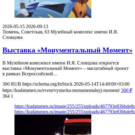
2026-05-15
2026-09-13
Тюмень, Советская, 63
Музейный комплекс имени И.Я.
Словцова
Выставка «Монументальный Момент»
В Музейном комплексе имени И.Я. Словцова откроется
выставка «Монументальный Момент» – масштабный проект
в рамках Всероссийской…
300
RUB
https://schema.org/InStock
2026-05-14T14:49:00+03:00
https://kudatumen.ru/event/vystavka-monumentalnyj-moment/
300
₽
364
1
https://kudatumen.ru/image/255/255/uploads/467793e83bbde
https://kudatumen.ru/image/255/255/uploads/467793e83bbde