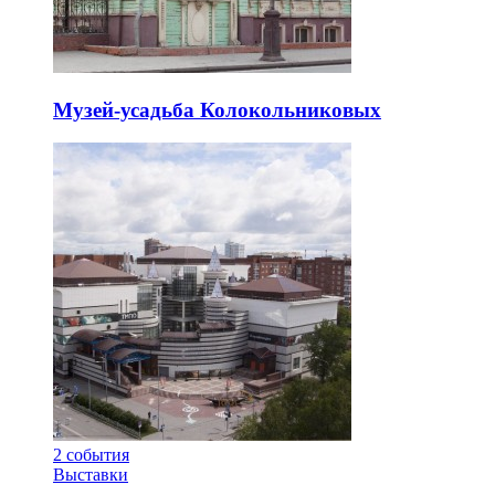
Музей-усадьба Колокольниковых
2
события
Выставки