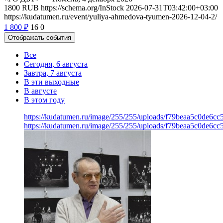
1800
RUB
https://schema.org/InStock
2026-07-31T03:42:00+03:00
https://kudatumen.ru/event/yuliya-ahmedova-tyumen-2026-12-04-2/
1 800
₽
16
0
Отображать события
Все
Сегодня, 6 августа
Завтра, 7 августа
В эти выходные
В августе
В этом году
https://kudatumen.ru/image/255/255/uploads/f79beaa5c0de6c
https://kudatumen.ru/image/255/255/uploads/f79beaa5c0de6c