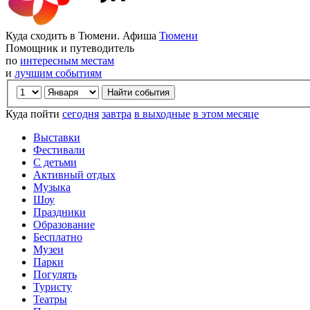
Куда сходить в Тюмени. Афиша
Тюмени
Помощник и путеводитель
по
интересным местам
и
лучшим событиям
Куда пойти
сегодня
завтра
в выходные
в этом месяце
Выставки
Фестивали
С детьми
Активный отдых
Музыка
Шоу
Праздники
Образование
Бесплатно
Музеи
Парки
Погулять
Туристу
Театры