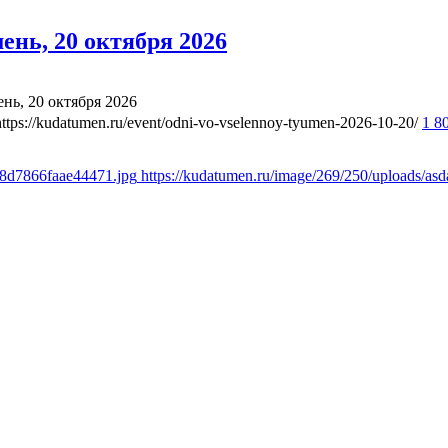
нь, 20 октября 2026
ь, 20 октября 2026
https://kudatumen.ru/event/odni-vo-vselennoy-tyumen-2026-10-20/
1 8
18d7866faae44471.jpg
https://kudatumen.ru/image/269/250/uploads/a