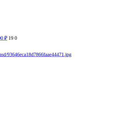
00
₽
19
0
sdasd/93646eca18d7866faae44471.jpg