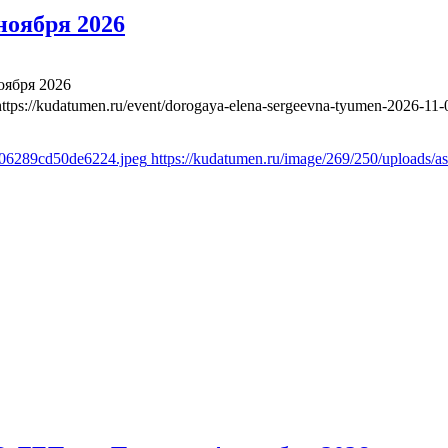
ноября 2026
оября 2026
https://kudatumen.ru/event/dorogaya-elena-sergeevna-tyumen-2026-11-
2606289cd50de6224.jpeg
https://kudatumen.ru/image/269/250/uploads