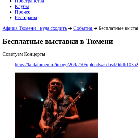
Пространства
Клубы
Прочее
Рестораны
Афиша Тюмени - куда сходить
➔
События
➔
Бесплатные выста
Бесплатные выставки в Тюмени
Советуем Концерты
https://kudatumen.ru/image/269/250/uploads/asdasd/0ddb103