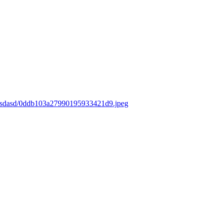
s/asdasd/0ddb103a27990195933421d9.jpeg