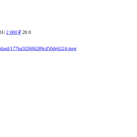
01/
2 000
₽
20
0
/asdasd/177ba5f2606289cd50de6224.jpeg