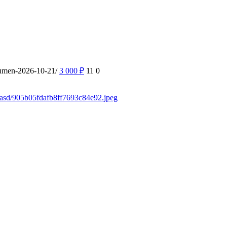
yumen-2026-10-21/
3 000
₽
11
0
sdasd/905b05fdafb8ff7693c84e92.jpeg