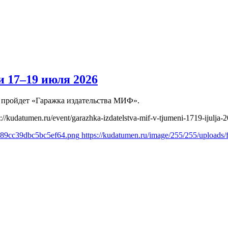
 17–19 июля 2026
и пройдет «Гаражка издательства МИФ».
s://kudatumen.ru/event/garazhka-izdatelstva-mif-v-tjumeni-1719-ijulja-
b489cc39dbc5bc5ef64.png
https://kudatumen.ru/image/255/255/uploa