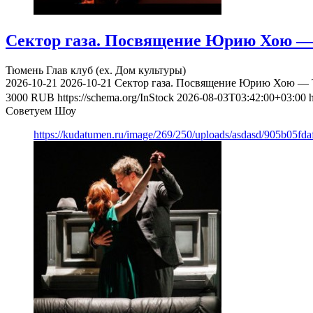
Сектор газа. Посвящение Юрию Хою — 
Тюмень
Глав клуб (ex. Дом культуры)
2026-10-21
2026-10-21
Сектор газа. Посвящение Юрию Хою — Т
3000
RUB
https://schema.org/InStock
2026-08-03T03:42:00+03:00
Советуем Шоу
https://kudatumen.ru/image/269/250/uploads/asdasd/905b05fd