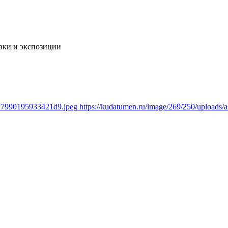
вки и экспозиции
a27990195933421d9.jpeg
https://kudatumen.ru/image/269/250/upload