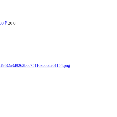
800
₽
20
0
ds/1f9f32a3d9262b6c751168cdcd261154.png