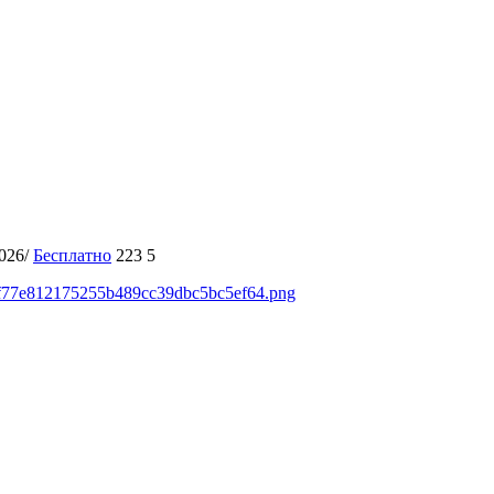
2026/
Бесплатно
223
5
ds/f77e812175255b489cc39dbc5bc5ef64.png