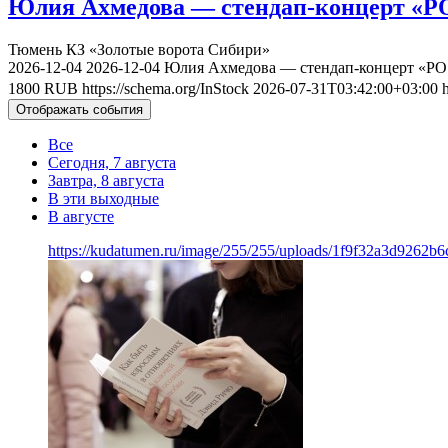
Юлия Ахмедова — стендап-концерт «РО
Тюмень
КЗ «Золотые ворота Сибири»
2026-12-04
2026-12-04
Юлия Ахмедова — стендап-концерт «РО 
1800
RUB
https://schema.org/InStock
2026-07-31T03:42:00+03:00
Отображать события
Все
Сегодня, 7 августа
Завтра, 8 августа
В эти выходные
В августе
https://kudatumen.ru/image/255/255/uploads/1f9f32a3d9262