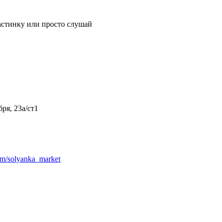
астинку или просто слушай
ря, 23а/ст1
com/solyanka_market