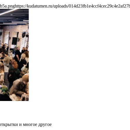
bb5a.png
https://kudatumen.ru/uploads/014d23fb1e4ccf4cec29c4e2af27
 открытки и многое другое