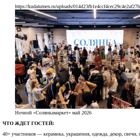
https://kudatumen.ru/uploads/014d23fb1e4ccf4cec29c4e2af27
Ночной «Солянкамаркет» май 2026
ЧТО ЖДЕТ ГОСТЕЙ:
40+ участников — керамика, украшения, одежда, декор, свечи,