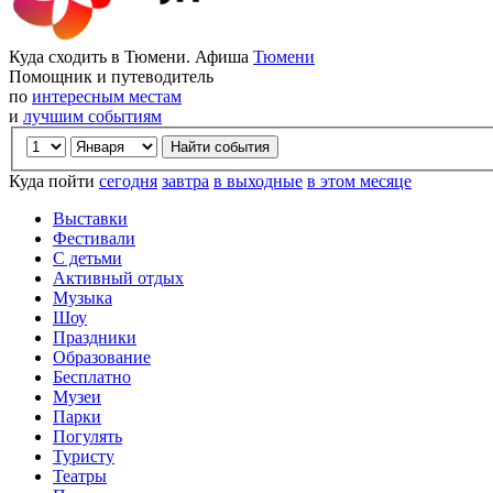
Куда сходить в Тюмени. Афиша
Тюмени
Помощник и путеводитель
по
интересным местам
и
лучшим событиям
Куда пойти
сегодня
завтра
в выходные
в этом месяце
Выставки
Фестивали
С детьми
Активный отдых
Музыка
Шоу
Праздники
Образование
Бесплатно
Музеи
Парки
Погулять
Туристу
Театры