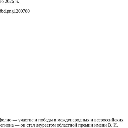
по 2026-й.
3bd.png
1200
780
фолио — участие и победы в международных и всероссийских
 региона — он стал лауреатом областной премии имени В. И.