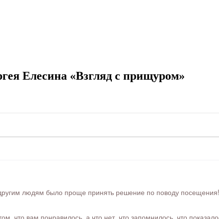
гея Елесина «Взгляд с прищуром»
ругим людям было проще принять решение по поводу посещения! Ра
м, что вам понравилось, а что нет, что запомнилось, что показал