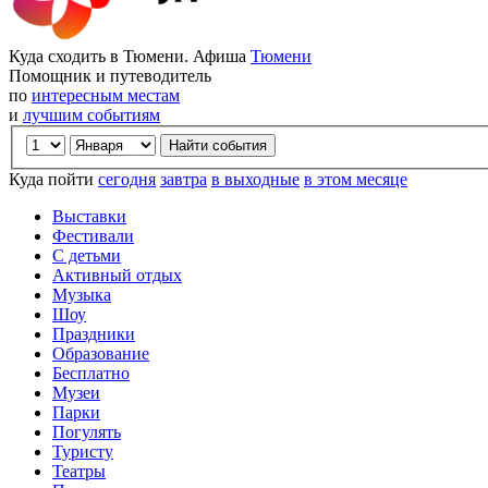
Куда сходить в Тюмени. Афиша
Тюмени
Помощник и путеводитель
по
интересным местам
и
лучшим событиям
Куда пойти
сегодня
завтра
в выходные
в этом месяце
Выставки
Фестивали
С детьми
Активный отдых
Музыка
Шоу
Праздники
Образование
Бесплатно
Музеи
Парки
Погулять
Туристу
Театры