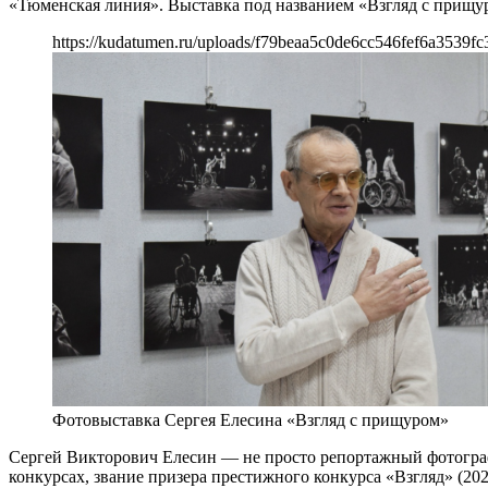
«Тюменская линия». Выставка под названием «Взгляд с прищуро
https://kudatumen.ru/uploads/f79beaa5c0de6cc546fef6a3539fc
Фотовыставка Сергея Елесина «Взгляд с прищуром»
Сергей Викторович Елесин — не просто репортажный фотограф
конкурсах, звание призера престижного конкурса «Взгляд» (202