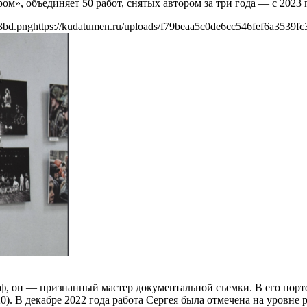
м», объединяет 50 работ, снятых автором за три года — с 2023 
3bd.png
https://kudatumen.ru/uploads/f79beaa5c0de6cc546fef6a3539fc
, он — признанный мастер документальной съемки. В его порт
0). В декабре 2022 года работа Сергея была отмечена на уровне