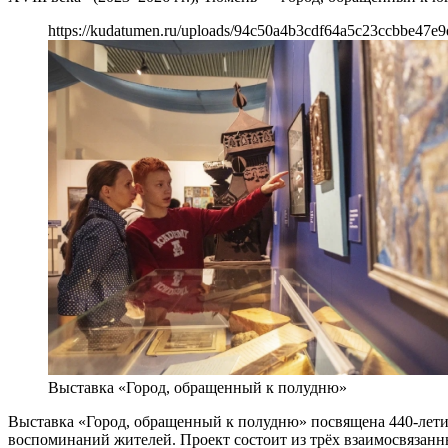
https://kudatumen.ru/uploads/94c50a4b3cdf64a5c23ccbbe47e9
Выставка «Город, обращенный к полудню»
Выставка «Город, обращенный к полудню» посвящена 440-летию
воспоминаний жителей. Проект состоит из трёх взаимосвязанны