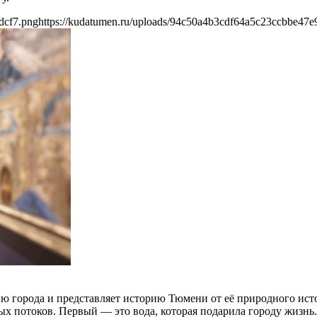
dcf7.png
https://kudatumen.ru/uploads/94c50a4b3cdf64a5c23ccbbe47e
 города и представляет историю Тюмени от её природного исто
х потоков. Первый — это вода, которая подарила городу жизнь.