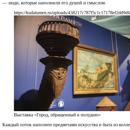
— люди, которые наполнили его душой и смыслом.
https://kudatumen.ru/uploads/438217c787f5c1c17178ef2dd9df
Выставка «Город, обращенный к полудню»
Каждый поток наполнен предметами искусства и быта из колл