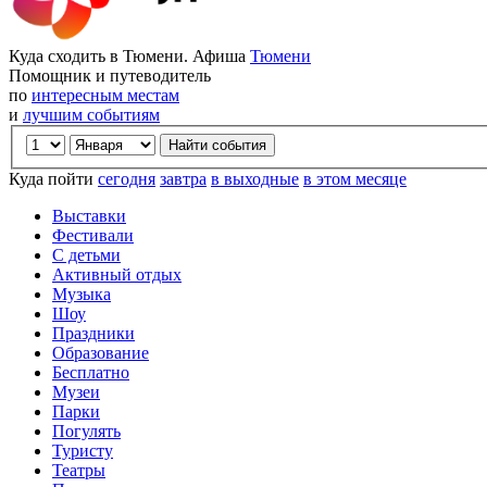
Куда сходить в Тюмени. Афиша
Тюмени
Помощник и путеводитель
по
интересным местам
и
лучшим событиям
Куда пойти
сегодня
завтра
в выходные
в этом месяце
Выставки
Фестивали
С детьми
Активный отдых
Музыка
Шоу
Праздники
Образование
Бесплатно
Музеи
Парки
Погулять
Туристу
Театры