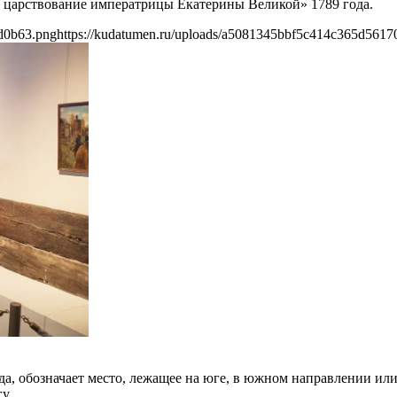
в царствование императрицы Екатерины Великой» 1789 года.
d0b63.png
https://kudatumen.ru/uploads/a5081345bbf5c414c365d561
а, обозначает место, лежащее на юге, в южном направлении или
у.