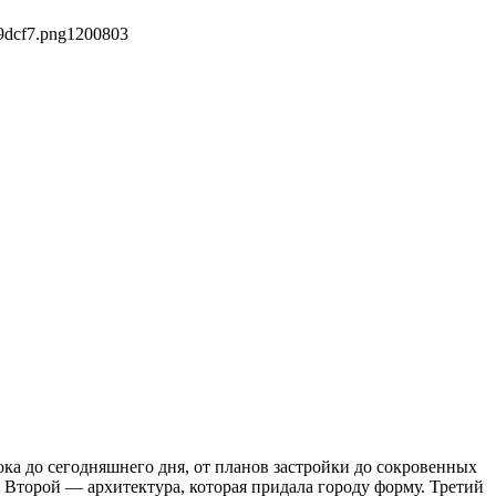
9dcf7.png
1200
803
ка до сегодняшнего дня, от планов застройки до сокровенных
 Второй — архитектура, которая придала городу форму. Третий