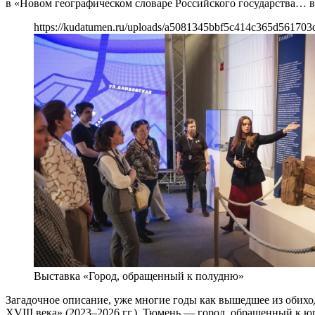
в «Новом географическом словаре Российского государства… 
https://kudatumen.ru/uploads/a5081345bbf5c414c365d561703
Выставка «Город, обращенный к полудню»
Загадочное описание, уже многие годы как вышедшее из обиход
XVIII века» (2023–2026 гг.), Тюмень — город, обращенный к юг