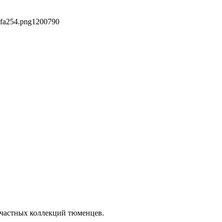
dfa254.png
1200
790
 частных коллекций тюменцев.