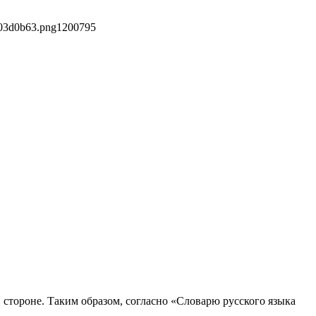
703d0b63.png
1200
795
 стороне. Таким образом, согласно «Словарю русского языка