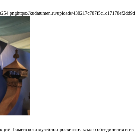
a254.png
https://kudatumen.ru/uploads/438217c787f5c1c17178ef2dd9
екций Тюменского музейно-просветительского объединения и из