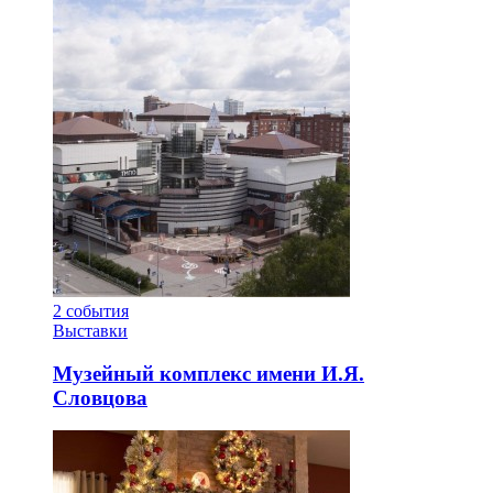
2
события
Выставки
Музейный комплекс имени И.Я.
Словцова