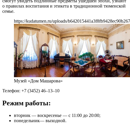
смогут увидеть подлинные предметы ушедшей эпохи, узнают
о правилах воспитания и этикета в традиционной тюменской
семье.
https://kudatumen.ru/uploads/b642015441a3f8fb9428ec90b267
Музей «Дом Машарова»
Телефон: +7 (3452) 46–13–10
Режим работы:
вторник — воскресенье — с 11:00 до 20:00;
понедельник— выходной.