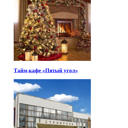
Тайм-кафе «Пятый угол»