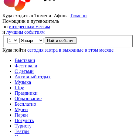
Куда сходить в Тюмени. Афиша
Тюмени
Помощник и путеводитель
по
интересным местам
и
лучшим событиям
Куда пойти
сегодня
завтра
в выходные
в этом месяце
Выставки
Фестивали
С детьми
Активный отдых
Музыка
Шоу
Праздники
Образование
Бесплатно
Музеи
Парки
Погулять
Туристу
Театры