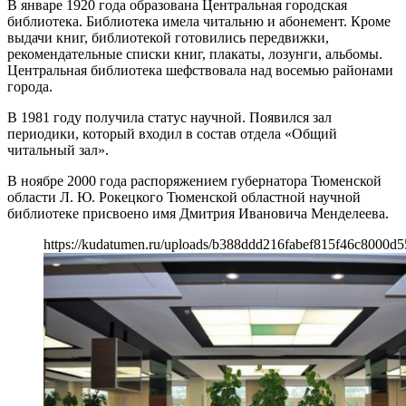
В январе 1920 года образована Центральная городская
библиотека. Библиотека имела читальню и абонемент. Кроме
выдачи книг, библиотекой готовились передвижки,
рекомендательные списки книг, плакаты, лозунги, альбомы.
Центральная библиотека шефствовала над восемью районами
города.
В 1981 году получила статус научной. Появился зал
периодики, который входил в состав отдела «Общий
читальный зал».
В ноябре 2000 года распоряжением губернатора Тюменской
области Л. Ю. Рокецкого Тюменской областной научной
библиотеке присвоено имя Дмитрия Ивановича Менделеева.
https://kudatumen.ru/uploads/b388ddd216fabef815f46c8000d5