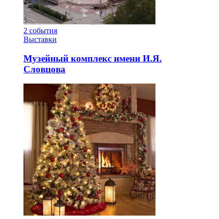
2
события
Выставки
Музейный комплекс имени И.Я.
Словцова