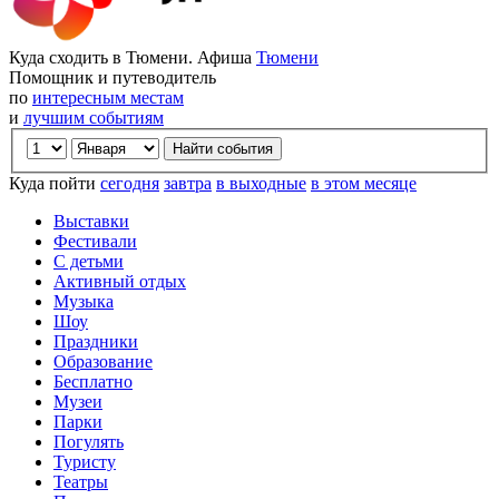
Куда сходить в Тюмени. Афиша
Тюмени
Помощник и путеводитель
по
интересным местам
и
лучшим событиям
Куда пойти
сегодня
завтра
в выходные
в этом месяце
Выставки
Фестивали
С детьми
Активный отдых
Музыка
Шоу
Праздники
Образование
Бесплатно
Музеи
Парки
Погулять
Туристу
Театры