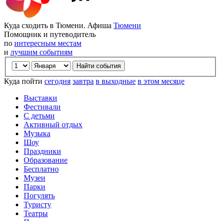
Куда сходить в Тюмени. Афиша
Тюмени
Помощник и путеводитель
по
интересным местам
и
лучшим событиям
Куда пойти
сегодня
завтра
в выходные
в этом месяце
Выставки
Фестивали
С детьми
Активный отдых
Музыка
Шоу
Праздники
Образование
Бесплатно
Музеи
Парки
Погулять
Туристу
Театры