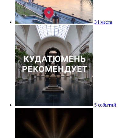
34 места
5 событий