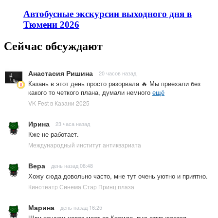
Автобусные экскурсии выходного дня в
Тюмени 2026
Сейчас обсуждают
Анастасия Ришина
20 часов назад
Казань в этот день просто разорвала 🔥 Мы приехали без
какого то четкого плана, думали немного
ещё
VK Fest в Казани 2025
Ирина
23 часа назад
Кже не работает.
Международный институт антиквариата
Вера
день назад 08:48
Хожу сюда довольно часто, мне тут очень уютно и приятно.
Кинотеатр Синема Стар Принц плаза
Марина
день назад 16:25
Шли пешком через мост от Кремля, вид открывается