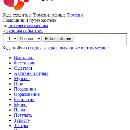
Куда сходить в Тюмени. Афиша
Тюмени
Помощник и путеводитель
по
интересным местам
и
лучшим событиям
Куда пойти
сегодня
завтра
в выходные
в этом месяце
Выставки
Фестивали
С детьми
Активный отдых
Музыка
Шоу
Праздники
Образование
Бесплатно
Музеи
Парки
Погулять
Туристу
Театры