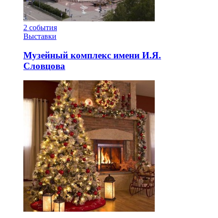
2
события
Выставки
Музейный комплекс имени И.Я.
Словцова