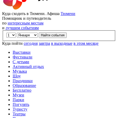
Куда сходить в Тюмени. Афиша
Тюмени
Помощник и путеводитель
по
интересным местам
и
лучшим событиям
Куда пойти
сегодня
завтра
в выходные
в этом месяце
Выставки
Фестивали
С детьми
Активный отдых
Музыка
Шоу
Праздники
Образование
Бесплатно
Музеи
Парки
Погулять
Туристу
Театры