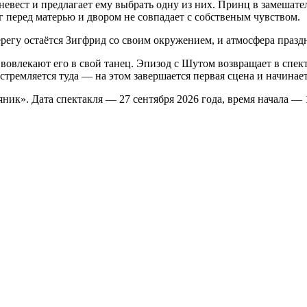
вест и предлагает ему выбрать одну из них. Принц в замешатель
г перед матерью и двором не совпадает с собственым чувством.
ерегу остаётся Зигфрид со своим окружением, и атмосфера празд
овлекают его в свой танец. Эпизод с Шутом возвращает в спекта
 устремляется туда — на этом завершается первая сцена и начинае
ик». Дата спектакля — 27 сентября 2026 года, время начала — 1