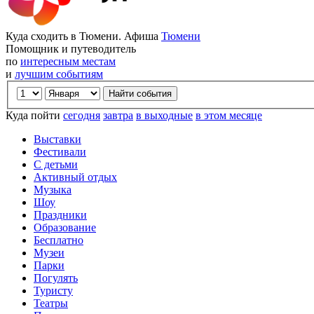
Куда сходить в Тюмени. Афиша
Тюмени
Помощник и путеводитель
по
интересным местам
и
лучшим событиям
Куда пойти
сегодня
завтра
в выходные
в этом месяце
Выставки
Фестивали
С детьми
Активный отдых
Музыка
Шоу
Праздники
Образование
Бесплатно
Музеи
Парки
Погулять
Туристу
Театры