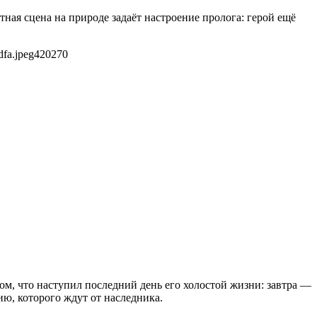
ная сцена на природе задаёт настроение пролога: герой ещё
fa.jpeg
420
270
м, что наступил последний день его холостой жизни: завтра —
ию, которого ждут от наследника.