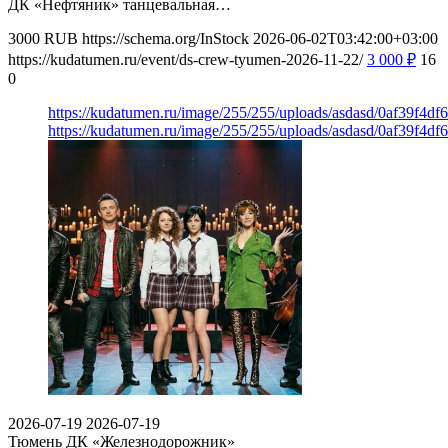
ДК «Нефтяник» танцевальная…
3000
RUB
https://schema.org/InStock
2026-06-02T03:42:00+03:00
https://kudatumen.ru/event/ds-crew-tyumen-2026-11-22/
3 000
₽
16
0
https://kudatumen.ru/image/255/255/uploads/asdasd/0af39f4df
https://kudatumen.ru/image/255/255/uploads/asdasd/0af39f4df
2026-07-19
2026-07-19
Тюмень
ДК «Железнодорожник»