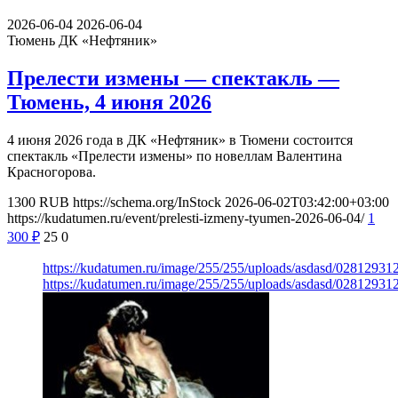
2026-06-04
2026-06-04
Тюмень
ДК «Нефтяник»
Прелести измены — спектакль —
Тюмень, 4 июня 2026
4 июня 2026 года в ДК «Нефтяник» в Тюмени состоится
спектакль «Прелести измены» по новеллам Валентина
Красногорова.
1300
RUB
https://schema.org/InStock
2026-06-02T03:42:00+03:00
https://kudatumen.ru/event/prelesti-izmeny-tyumen-2026-06-04/
1
300
₽
25
0
https://kudatumen.ru/image/255/255/uploads/asdasd/0281293
https://kudatumen.ru/image/255/255/uploads/asdasd/0281293