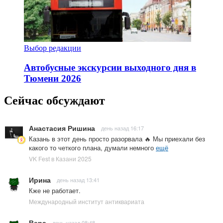
Выбор редакции
Автобусные экскурсии выходного дня в
Тюмени 2026
Сейчас обсуждают
Анастасия Ришина
день назад 16:17
Казань в этот день просто разорвала 🔥 Мы приехали без
какого то четкого плана, думали немного
ещё
VK Fest в Казани 2025
Ирина
день назад 13:41
Кже не работает.
Международный институт антиквариата
Вера
день назад 08:48