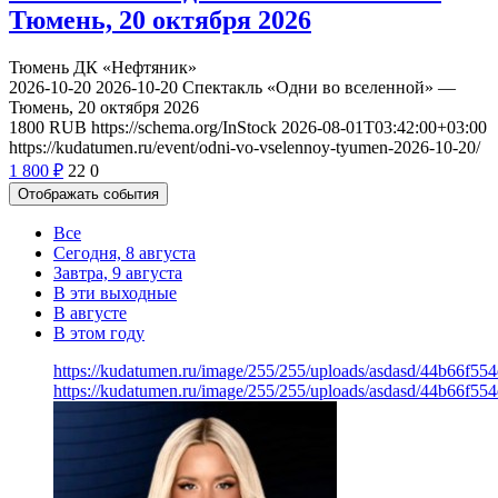
Тюмень, 20 октября 2026
Тюмень
ДК «Нефтяник»
2026-10-20
2026-10-20
Спектакль «Одни во вселенной» —
Тюмень, 20 октября 2026
1800
RUB
https://schema.org/InStock
2026-08-01T03:42:00+03:00
https://kudatumen.ru/event/odni-vo-vselennoy-tyumen-2026-10-20/
1 800
₽
22
0
Отображать события
Все
Сегодня, 8 августа
Завтра, 9 августа
В эти выходные
В августе
В этом году
https://kudatumen.ru/image/255/255/uploads/asdasd/44b66f5
https://kudatumen.ru/image/255/255/uploads/asdasd/44b66f5