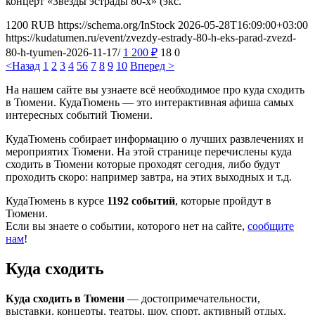
концерт «Звезды эстрады 80-х» (экс.
1200
RUB
https://schema.org/InStock
2026-05-28T16:09:00+03:00
https://kudatumen.ru/event/zvezdy-estrady-80-h-eks-parad-zvezd-
80-h-tyumen-2026-11-17/
1 200
₽
18
0
<Назад
1
2
3
4
5
6
7
8
9
10
Вперед >
На нашем сайте вы узнаете всё необходимое про куда сходить
в Тюмени. КудаТюмень — это интерактивная афиша самых
интересных событий Тюмени.
КудаТюмень собирает информацию о лучших развлечениях и
мероприятих Тюмени. На этой странице перечислены куда
сходить в Тюмени которые проходят сегодня, либо будут
проходить скоро: например завтра, на этих выходных и т.д.
КудаТюмень в курсе
1192 событий
, которые пройдут в
Тюмени.
Если вы знаете о событии, которого нет на сайте,
сообщите
нам
!
Куда сходить
Куда сходить в Тюмени
— достопримечательности,
выставки, концерты, театры, шоу, спорт, активный отдых,