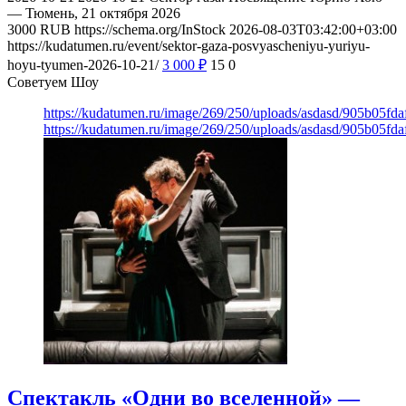
— Тюмень, 21 октября 2026
3000
RUB
https://schema.org/InStock
2026-08-03T03:42:00+03:00
https://kudatumen.ru/event/sektor-gaza-posvyascheniyu-yuriyu-
hoyu-tyumen-2026-10-21/
3 000
₽
15
0
Советуем Шоу
https://kudatumen.ru/image/269/250/uploads/asdasd/905b05fd
https://kudatumen.ru/image/269/250/uploads/asdasd/905b05fd
Спектакль «Одни во вселенной» —