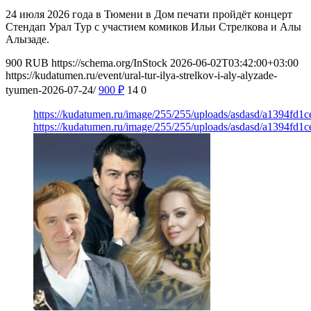
24 июля 2026 года в Тюмени в Дом печати пройдёт концерт
Стендап Урал Тур с участием комиков Ильи Стрелкова и Алы
Алызаде.
900
RUB
https://schema.org/InStock
2026-06-02T03:42:00+03:00
https://kudatumen.ru/event/ural-tur-ilya-strelkov-i-aly-alyzade-
tyumen-2026-07-24/
900
₽
14
0
https://kudatumen.ru/image/255/255/uploads/asdasd/a1394fd1
https://kudatumen.ru/image/255/255/uploads/asdasd/a1394fd1