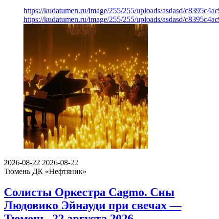
https://kudatumen.ru/image/255/255/uploads/asdasd/c8395c4
https://kudatumen.ru/image/255/255/uploads/asdasd/c8395c4
2026-08-22
2026-08-22
Тюмень
ДК «Нефтяник»
Солисты Оркестра Cagmo. Сны
Людовико Эйнауди при свечах —
Тюмень, 22 августа 2026