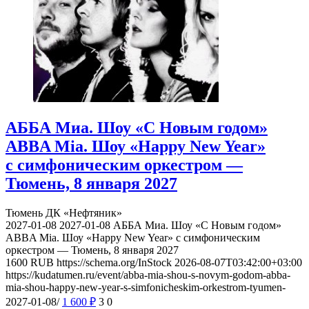
АББА Миа. Шоу «С Новым годом»
ABBA Mia. Шоу «Happy New Year»
с симфоническим оркестром —
Тюмень, 8 января 2027
Тюмень
ДК «Нефтяник»
2027-01-08
2027-01-08
АББА Миа. Шоу «С Новым годом»
ABBA Mia. Шоу «Happy New Year» с симфоническим
оркестром — Тюмень, 8 января 2027
1600
RUB
https://schema.org/InStock
2026-08-07T03:42:00+03:00
https://kudatumen.ru/event/abba-mia-shou-s-novym-godom-abba-
mia-shou-happy-new-year-s-simfonicheskim-orkestrom-tyumen-
2027-01-08/
1 600
₽
3
0