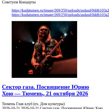
Советуем Концерты
https://kudatumen.ru/image/269/250/uploads/asdasd/0ddb103
https://kudatumen.ru/image/269/250/uploads/asdasd/0ddb103
Сектор газа. Посвящение Юрию
Хою — Тюмень, 21 октября 2026
Тюмень
Глав клуб (ex. Дом культуры)
2026-10-21
2026-10-21
Сектор газа. Посвящение Юрию Хою