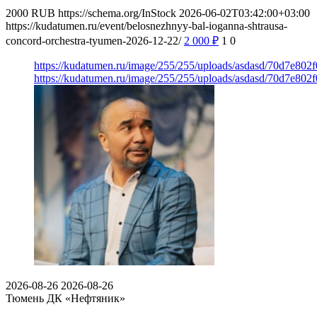
2000
RUB
https://schema.org/InStock
2026-06-02T03:42:00+03:00
https://kudatumen.ru/event/belosnezhnyy-bal-ioganna-shtrausa-
concord-orchestra-tyumen-2026-12-22/
2 000
₽
1
0
https://kudatumen.ru/image/255/255/uploads/asdasd/70d7e80
https://kudatumen.ru/image/255/255/uploads/asdasd/70d7e80
2026-08-26
2026-08-26
Тюмень
ДК «Нефтяник»