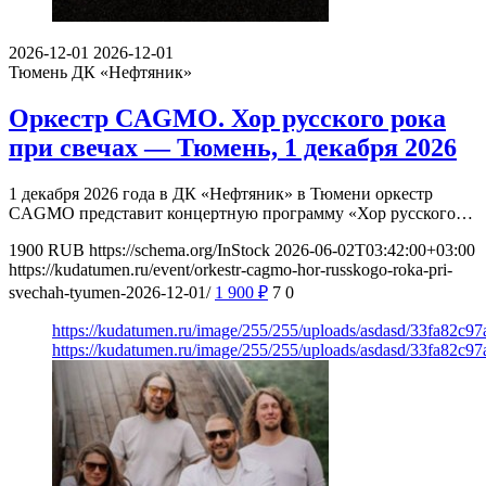
2026-12-01
2026-12-01
Тюмень
ДК «Нефтяник»
Оркестр CAGMO. Хор русского рока
при свечах — Тюмень, 1 декабря 2026
1 декабря 2026 года в ДК «Нефтяник» в Тюмени оркестр
CAGMO представит концертную программу «Хор русского…
1900
RUB
https://schema.org/InStock
2026-06-02T03:42:00+03:00
https://kudatumen.ru/event/orkestr-cagmo-hor-russkogo-roka-pri-
svechah-tyumen-2026-12-01/
1 900
₽
7
0
https://kudatumen.ru/image/255/255/uploads/asdasd/33fa82c9
https://kudatumen.ru/image/255/255/uploads/asdasd/33fa82c9