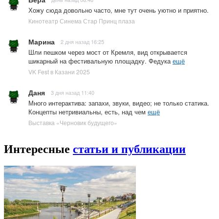
Хожу сюда довольно часто, мне тут очень уютно и приятно.
Кинотеатр Синема Стар Принц плаза
Марина
2 дня назад 16:25
Шли пешком через мост от Кремля, вид открывается
шикарный на фестивальную площадку. Федука
ещё
VK Fest в Казани 2025
Даня
3 дня назад 11:40
Много интерактива: запахи, звуки, видео; не только статика.
Концепты нетривиальны, есть, над чем
ещё
Выставка «Черновик будущего»
Интересные
статьи и публикации