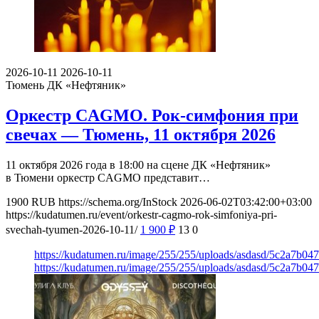
2026-10-11
2026-10-11
Тюмень
ДК «Нефтяник»
Оркестр CAGMO. Рок-симфония при
свечах — Тюмень, 11 октября 2026
11 октября 2026 года в 18:00 на сцене ДК «Нефтяник»
в Тюмени оркестр CAGMO представит…
1900
RUB
https://schema.org/InStock
2026-06-02T03:42:00+03:00
https://kudatumen.ru/event/orkestr-cagmo-rok-simfoniya-pri-
svechah-tyumen-2026-10-11/
1 900
₽
13
0
https://kudatumen.ru/image/255/255/uploads/asdasd/5c2a7b0
https://kudatumen.ru/image/255/255/uploads/asdasd/5c2a7b0