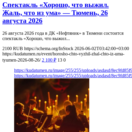
Спектакль «Хорошо, что выжил.
Жаль, что из ума» — Тюмень, 26
августа 2026
26 августа 2026 года в ДК «Нефтяник» в Тюмени состоится
спектакль «Хорошо, что выжил...
2100
RUB
https://schema.org/InStock
2026-06-02T03:42:00+03:00
https://kudatumen.ru/event/horosho-chto-vyzhil-zhal-chto-iz-uma-
tyumen-2026-08-26/
2 100
₽
13
0
https://kudatumen.ru/image/255/255/uploads/asdasd/8ec9fd85
https://kudatumen.ru/image/255/255/uploads/asdasd/8ec9fd85