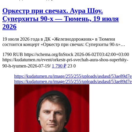
Оркестр при свечах. Аура Шоу.
Суперхиты 90-х — Тюмень, 19 июля
2026
19 июля 2026 года в ДК «Железнодорожник» в Тюмени
состоится концерт «Оркестр при свечах: Суперхиты 90-х»…
1790
RUB
https://schema.org/InStock
2026-06-02T03:42:00+03:00
https://kudatumen.ru/event/orkestr-pri-svechah-aura-shou-superhity-
90-h-tyumen-2026-07-19/
1 790
₽
23
0
https://kudatumen.ru/image/255/255/uploads/asdasd/53ae89d
https://kudatumen.ru/image/255/255/uploads/asdasd/53ae89d