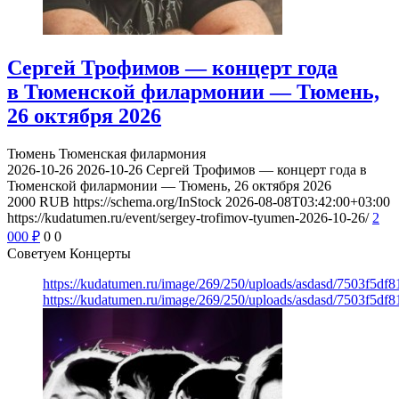
Сергей Трофимов — концерт года
в Тюменской филармонии — Тюмень,
26 октября 2026
Тюмень
Тюменская филармония
2026-10-26
2026-10-26
Сергей Трофимов — концерт года в
Тюменской филармонии — Тюмень, 26 октября 2026
2000
RUB
https://schema.org/InStock
2026-08-08T03:42:00+03:00
https://kudatumen.ru/event/sergey-trofimov-tyumen-2026-10-26/
2
000
₽
0
0
Советуем Концерты
https://kudatumen.ru/image/269/250/uploads/asdasd/7503f5df
https://kudatumen.ru/image/269/250/uploads/asdasd/7503f5df