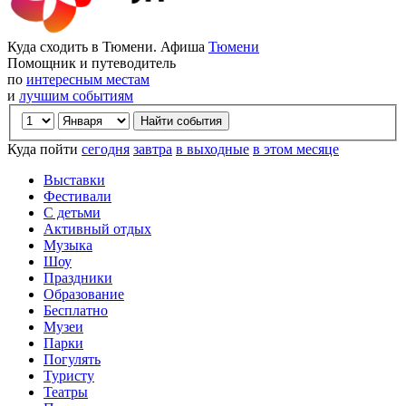
Куда сходить в Тюмени. Афиша
Тюмени
Помощник и путеводитель
по
интересным местам
и
лучшим событиям
Куда пойти
сегодня
завтра
в выходные
в этом месяце
Выставки
Фестивали
С детьми
Активный отдых
Музыка
Шоу
Праздники
Образование
Бесплатно
Музеи
Парки
Погулять
Туристу
Театры