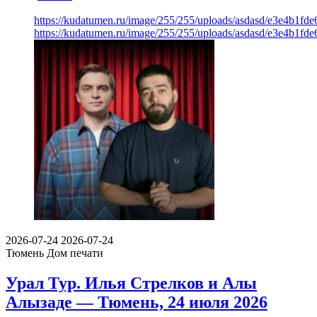
https://kudatumen.ru/image/255/255/uploads/asdasd/e3e4b1fd
https://kudatumen.ru/image/255/255/uploads/asdasd/e3e4b1fd
2026-07-24
2026-07-24
Тюмень
Дом печати
Урал Тур. Илья Стрелков и Алы
Алызаде — Тюмень, 24 июля 2026