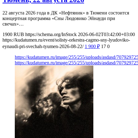
22 августа 2026 года в ДК «Нефтяник» в Тюмени состоится
концертная программа «Сны Людовико Эйнауди при
свечах»…
1900
RUB
https://schema.org/InStock
2026-06-02T03:42:00+03:00
https://kudatumen.ru/event/solisty-orkestra-cagmo-sny-lyudoviko-
eynaudi-pri-svechah-tyumen-2026-08-22/
1 900
₽
17
0
https://kudatumen.ru/image/255/255/uploads/asdasd/7079297
https://kudatumen.ru/image/255/255/uploads/asdasd/7079297