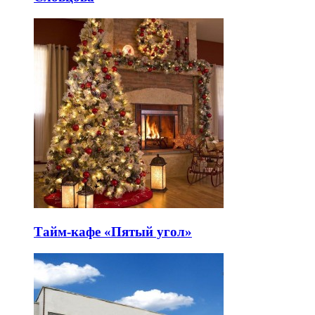
Тайм-кафе «Пятый угол»