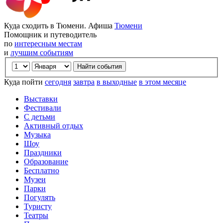
Куда сходить в Тюмени. Афиша
Тюмени
Помощник и путеводитель
по
интересным местам
и
лучшим событиям
Куда пойти
сегодня
завтра
в выходные
в этом месяце
Выставки
Фестивали
С детьми
Активный отдых
Музыка
Шоу
Праздники
Образование
Бесплатно
Музеи
Парки
Погулять
Туристу
Театры