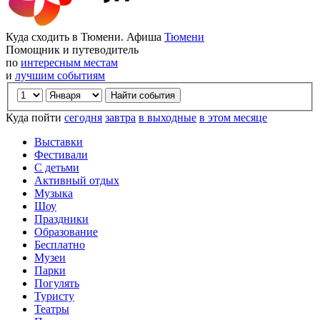
Куда сходить в Тюмени. Афиша
Тюмени
Помощник и путеводитель
по
интересным местам
и
лучшим событиям
Куда пойти
сегодня
завтра
в выходные
в этом месяце
Выставки
Фестивали
С детьми
Активный отдых
Музыка
Шоу
Праздники
Образование
Бесплатно
Музеи
Парки
Погулять
Туристу
Театры