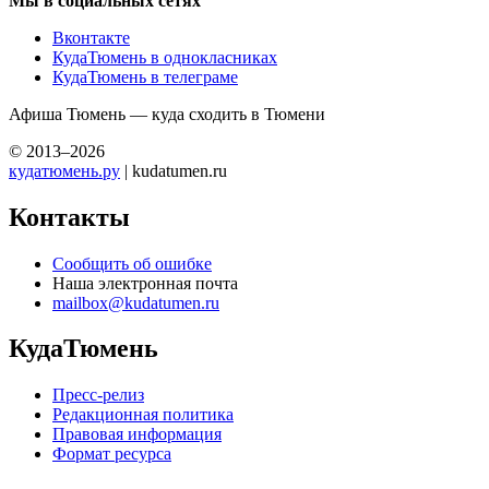
Мы в социальных сетях
Вконтакте
КудаТюмень в однокласниках
КудаТюмень в телеграме
Афиша Тюмень — куда сходить в Тюмени
© 2013–2026
кудатюмень.ру
| kudatumen.ru
Контакты
Сообщить об ошибке
Наша электронная почта
mailbox@kudatumen.ru
КудаТюмень
Пресс-релиз
Редакционная политика
Правовая информация
Формат ресурса