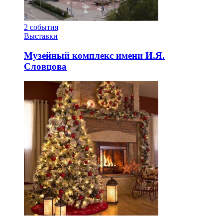
2
события
Выставки
Музейный комплекс имени И.Я.
Словцова