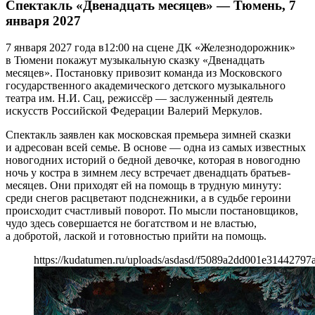
Спектакль «Двенадцать месяцев» — Тюмень, 7
января 2027
7 января 2027 года в12:00 на сцене ДК «Железнодорожник»
в Тюмени покажут музыкальную сказку «Двенадцать
месяцев». Постановку привозит команда из Московского
государственного академического детского музыкального
театра им. Н.И. Сац, режиссёр — заслуженный деятель
искусств Российской Федерации Валерий Меркулов.
Спектакль заявлен как московская премьера зимней сказки
и адресован всей семье. В основе — одна из самых известных
новогодних историй о бедной девочке, которая в новогодню
ночь у костра в зимнем лесу встречает двенадцать братьев-
месяцев. Они приходят ей на помощь в трудную минуту:
среди снегов расцветают подснежники, а в судьбе героини
происходит счастливый поворот. По мысли постановщиков,
чудо здесь совершается не богатством и не властью,
а добротой, лаской и готовностью прийти на помощь.
https://kudatumen.ru/uploads/asdasd/f5089a2dd001e31442797