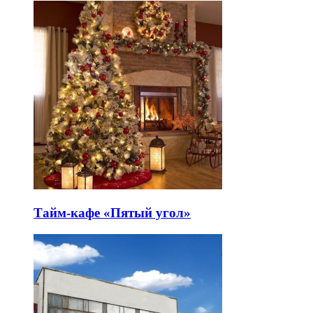
Тайм-кафе «Пятый угол»