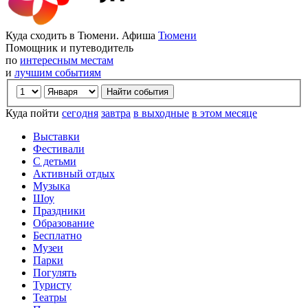
Куда сходить в Тюмени. Афиша
Тюмени
Помощник и путеводитель
по
интересным местам
и
лучшим событиям
Куда пойти
сегодня
завтра
в выходные
в этом месяце
Выставки
Фестивали
С детьми
Активный отдых
Музыка
Шоу
Праздники
Образование
Бесплатно
Музеи
Парки
Погулять
Туристу
Театры