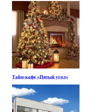
Тайм-кафе «Пятый угол»