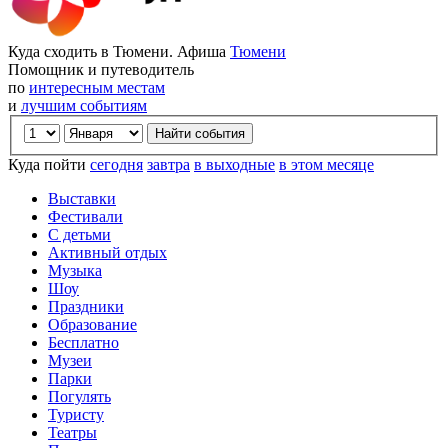
Куда сходить в Тюмени. Афиша
Тюмени
Помощник и путеводитель
по
интересным местам
и
лучшим событиям
Куда пойти
сегодня
завтра
в выходные
в этом месяце
Выставки
Фестивали
С детьми
Активный отдых
Музыка
Шоу
Праздники
Образование
Бесплатно
Музеи
Парки
Погулять
Туристу
Театры