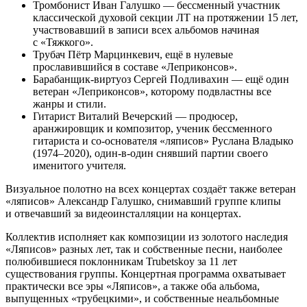
Тромбонист Иван Галушко — бессменный участник
классической духовой секции ЛТ на протяжении 15 лет,
участвовавший в записи всех альбомов начиная
с «Тяжкого».
Трубач Пётр Марцинкевич, ещё в нулевые
прославившийся в составе «Леприконсов».
Барабанщик-виртуоз Сергей Подливахин — ещё один
ветеран «Леприконсов», которому подвластны все
жанры и стили.
Гитарист Виталий Вечерский — продюсер,
аранжировщик и композитор, ученик бессменного
гитариста и со-основателя «ляписов» Руслана Владыко
(1974–2020), один-в-один снявший партии своего
именитого учителя.
Визуальное полотно на всех концертах создаёт также ветеран
«ляписов» Александр Галушко, снимавший группе клипы
и отвечавший за видеоинсталляции на концертах.
Коллектив исполняет как композиции из золотого наследия
«Ляписов» разных лет, так и собственные песни, наиболее
полюбившиеся поклонникам Trubetskoy за 11 лет
существования группы. Концертная программа охватывает
практически все эры «Ляписов», а также оба альбома,
выпущенных «трубецкими», и собственные неальбомные