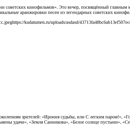
советских кинофильмов». Это вечер, посвящённый главным мел
никальные аранжировки песен из легендарных советских кинофи
cc.jpeg
https://kudatumen.ru/uploads/asdasd/43713fa48bc6ab13ef507ec
околениям зрителей: «Ирония судьбы, или С легким паром!», «Г
мены удачи», «Земля Санникова», «Белое солнце пустыни», «С