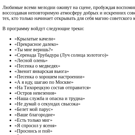
Любимые всеми мелодии оживут на сцене, пробуждая воспомин
воссоздавая неповторимую атмосферу добрых и искренних совет
тех, кто только начинает открывать для себя магию советского 
В программу войдут следующие треки:
«Крылатые качели»
«Прекрасное далеко»
«Ты мне веришь?»
«Серенада Трубадура (Луч солнца золотого)»
«Лесной олень»
«Песенка о медведях»
«Звенит январская вьюга»
«Песенка о хорошем настроении»
«А я иду, шагаю по Москве»
«На Тихорецкую состав отправится»
«Остров невезения»
«Наша служба и опасна и трудна»
«Не думай о секундах свысока»
«Белет мой парус»
«Ваше благородие»
«Есть только миг»
«Я спросил у ясеня»
«Проснись и пой»