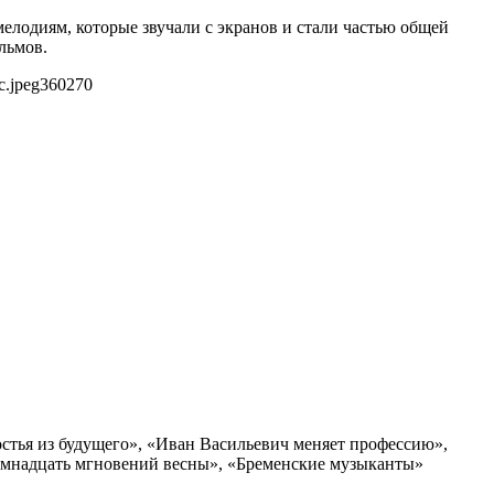
одиям, которые звучали с экранов и стали частью общей
льмов.
c.jpeg
360
270
остья из будущего», «Иван Васильевич меняет профессию»,
емнадцать мгновений весны», «Бременские музыканты»