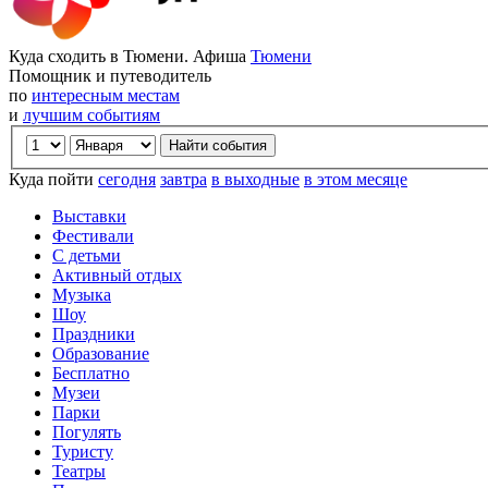
Куда сходить в Тюмени. Афиша
Тюмени
Помощник и путеводитель
по
интересным местам
и
лучшим событиям
Куда пойти
сегодня
завтра
в выходные
в этом месяце
Выставки
Фестивали
С детьми
Активный отдых
Музыка
Шоу
Праздники
Образование
Бесплатно
Музеи
Парки
Погулять
Туристу
Театры