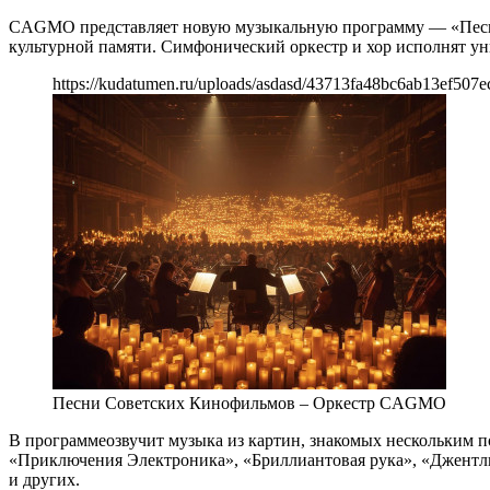
CAGMO представляет новую музыкальную программу — «Песни 
культурной памяти. Симфонический оркестр и хор исполнят у
https://kudatumen.ru/uploads/asdasd/43713fa48bc6ab13ef507e
Песни Советских Кинофильмов – Оркестр CAGMO
В программеозвучит музыка из картин, знакомых нескольким п
«Приключения Электроника», «Бриллиантовая рука», «Джентль
и других.