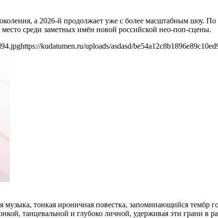
поколения, а 2026-й продолжает уже с более масштабным шоу. П
ой место среди заметных имён новой российской нео-поп-сцены.
d94.jpg
https://kudatumen.ru/uploads/asdasd/be54a12c8b1896e89c10ed
ая музыка, тонкая ироничная повестка, запоминающийся тембр 
тонкой, танцевальной и глубоко личной, удерживая эти грани в 