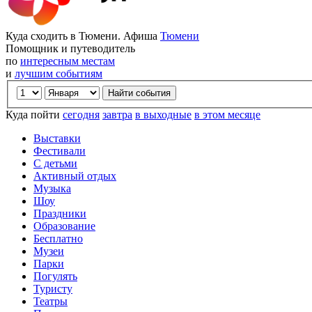
Куда сходить в Тюмени. Афиша
Тюмени
Помощник и путеводитель
по
интересным местам
и
лучшим событиям
Куда пойти
сегодня
завтра
в выходные
в этом месяце
Выставки
Фестивали
С детьми
Активный отдых
Музыка
Шоу
Праздники
Образование
Бесплатно
Музеи
Парки
Погулять
Туристу
Театры