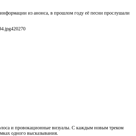
о информации из анонса, в прошлом году её песни прослушали
94.jpg
420
270
голоса и провокационные визуалы. С каждым новым треком
рамках одного высказывания.