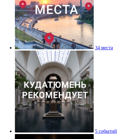
34 места
5 событий