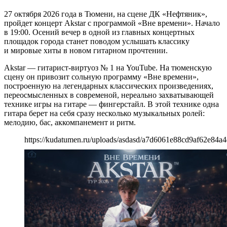
27 октября 2026 года в Тюмени, на сцене ДК «Нефтяник»,
пройдет концерт Akstar с программой «Вне времени». Начало
в 19:00. Осений вечер в одной из главных концертных
площадок города станет поводом услышать классику
и мировые хиты в новом гитарном прочтении.
Akstar — гитарист-виртуоз № 1 на YouTube. На тюменскую
сцену он привозит сольную программу «Вне времени»,
построенную на легендарных классических произведениях,
переосмысленных в современой, нереально захватывающей
технике игры на гитаре — фингерстайл. В этой технике одна
гитара берет на себя сразу несколько музыкальных ролей:
мелодию, бас, аккомпанемент и ритм.
https://kudatumen.ru/uploads/asdasd/a7d6061e88cd9af62e84a4