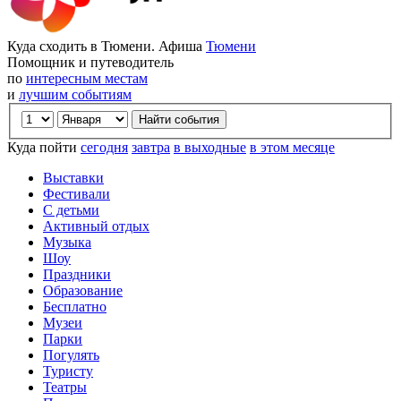
Куда сходить в Тюмени. Афиша
Тюмени
Помощник и путеводитель
по
интересным местам
и
лучшим событиям
Куда пойти
сегодня
завтра
в выходные
в этом месяце
Выставки
Фестивали
С детьми
Активный отдых
Музыка
Шоу
Праздники
Образование
Бесплатно
Музеи
Парки
Погулять
Туристу
Театры