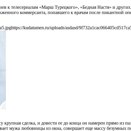
в к телесериалам «Марш Турецкого», «Бедная Настя» и других. 
жженного коммерсанта, попавшего к врачам после пикантной опе
a5.jpg
https://kudatumen.ru/uploads/asdasd/9f732a1cac066405cd517ca
 крупная сделка, и довести ее до конца он намерен прямо из па
вает мужа любовницы из окна, совершает еще массу безумных п