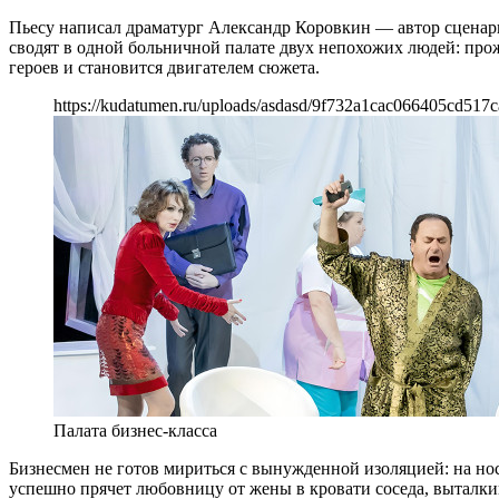
Пьесу написал драматург Александр Коровкин — автор сценарие
сводят в одной больничной палате двух непохожих людей: про
героев и становится двигателем сюжета.
https://kudatumen.ru/uploads/asdasd/9f732a1cac066405cd517c
Палата бизнес-класса
Бизнесмен не готов мириться с вынужденной изоляцией: на носу
успешно прячет любовницу от жены в кровати соседа, выталки