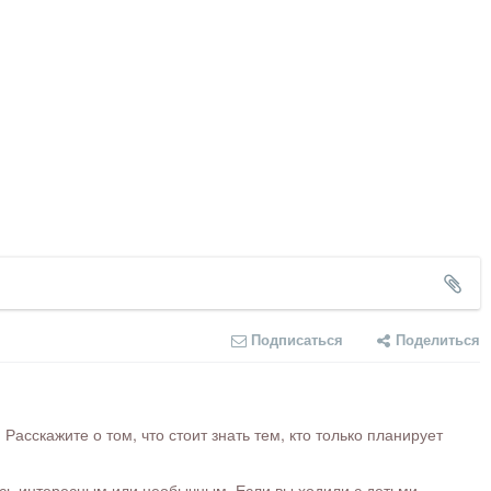
Подписаться
Поделиться
сскажите о том, что стоит знать тем, кто только планирует
ось интересным или необычным. Если вы ходили с детьми,