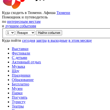
Куда сходить в Тюмени. Афиша
Тюмени
Помощник и путеводитель
по
интересным местам
и
лучшим событиям
Куда пойти
сегодня
завтра
в выходные
в этом месяце
Выставки
Фестивали
С детьми
Активный отдых
Музыка
Шоу
Праздники
Образование
Бесплатно
Музеи
Парки
Погулять
Туристу
Театры