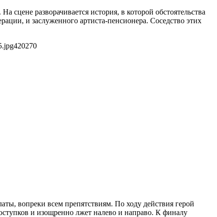
На сцене разворачивается история, в которой обстоятельства
рации, и заслуженного артиста-пенсионера. Соседство этих
5.jpg
420
270
латы, вопреки всем препятствиям. По ходу действия герой
оступков и изощренно лжет налево и направо. К финалу