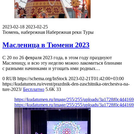
2023-02-18
2023-02-25
Тюмень, набережная
Набережная реки Туры
Масленица в Тюмени 2023
С 20 по 26 февраля 2023 года, в этом году празднуют
Масленицу, и всю эту неделю можно лакомиться блинами
с разными начинками и угощать ими родных…
0
RUB
https://schema.org/InStock
2023-02-21T01:42:00+03:00
https://kudatumen.ru/event/prazdnik-den-zaschitnika-otechestva-na-
ture-2023/
Бесплатно
5.6K
33
https://kudatumen.ru/image/255/255/uploads/3a1728f0c4d416
https://kudatumen.ru/image/255/255/uploads/3a1728f0c4d416