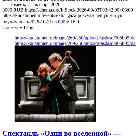
— Тюмень, 21 октября 2026
3000
RUB
https://schema.org/InStock
2026-08-03T03:42:00+03:00
https://kudatumen.ru/event/sektor-gaza-posvyascheniyu-yuriyu-
hoyu-tyumen-2026-10-21/
3 000
₽
16
0
Советуем Шоу
https://kudatumen.ru/image/269/250/uploads/asdasd/905b05fd
https://kudatumen.ru/image/269/250/uploads/asdasd/905b05fd
Спектакль «Одни во вселенной» —