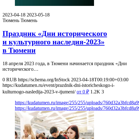
2023-04-18
2023-05-18
Тюмень
Тюмень
Праздник «Дни исторического
и культурного наследия-2023»
в Тюмени
18 апреля 2023 года, в Тюмени начинается праздник «Дни
исторического…
0
RUB
https://schema.org/InStock
2023-04-18T00:19:00+03:00
https://kudatumen.ru/event/prazdnik-dni-istoricheskogo-i-
kulturnogo-nasledija-2023-v-tjumeni/
от 0
₽
1.2K
3
https://kudatumen.ru/image/255/255/uploads/760d32a3bfcd8
https://kudatumen.ru/image/255/255/uploads/760d32a3bfcd8