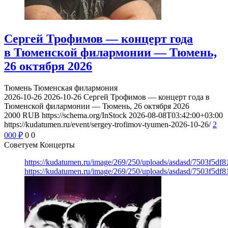
Сергей Трофимов — концерт года
в Тюменской филармонии — Тюмень,
26 октября 2026
Тюмень
Тюменская филармония
2026-10-26
2026-10-26
Сергей Трофимов — концерт года в
Тюменской филармонии — Тюмень, 26 октября 2026
2000
RUB
https://schema.org/InStock
2026-08-08T03:42:00+03:00
https://kudatumen.ru/event/sergey-trofimov-tyumen-2026-10-26/
2
000
₽
0
0
Советуем Концерты
https://kudatumen.ru/image/269/250/uploads/asdasd/7503f5df
https://kudatumen.ru/image/269/250/uploads/asdasd/7503f5df