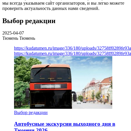
мы всегда указываем сайт организаторов, и вы легко можете
проверить актуальность данных нами сведений.
Выбор редакции
2025-04-07
Тюмень
Тюмень
https://kudatumen.ru/image/336/180/uploads/32758ff0289fe9
https://kudatumen.ru/image/336/180/uploads/32758ff0289fe9
Выбор редакции
Автобусные экскурсии выходного дня в
Тюмени 2026