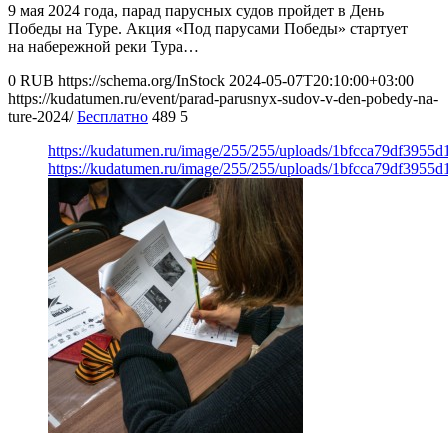
9 мая 2024 года, парад парусных судов пройдет в День
Победы на Туре. Акция «Под парусами Победы» стартует
на набережной реки Тура…
0
RUB
https://schema.org/InStock
2024-05-07T20:10:00+03:00
https://kudatumen.ru/event/parad-parusnyx-sudov-v-den-pobedy-na-
ture-2024/
Бесплатно
489
5
https://kudatumen.ru/image/255/255/uploads/1bfcca79df3955
https://kudatumen.ru/image/255/255/uploads/1bfcca79df3955