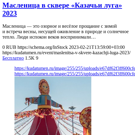
Масленица в сквере «Казачьи луга»
2023
Масленица — это озорное и весёлое прощание с зимой
и встреча весны, несущей оживление в природе и солнечное
тепло. Люди испокон веков воспринимали…
0
RUB
https://schema.org/InStock
2023-02-21T13:59:00+03:00
https://kudatumen.ru/event/maslenitsa-v-skvere-kazachji-luga-2023/
Бесплатно
1.5K
9
https://kudatumen.ru/image/255/255/uploads/e67df62f3ff600c
https://kudatumen.ru/image/255/255/uploads/e67df62f3ff600c