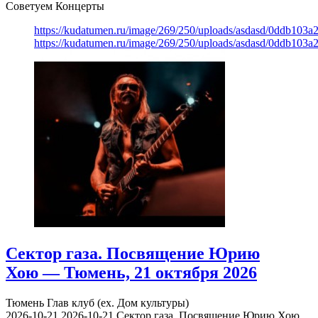
Советуем Концерты
https://kudatumen.ru/image/269/250/uploads/asdasd/0ddb103
https://kudatumen.ru/image/269/250/uploads/asdasd/0ddb103
Сектор газа. Посвящение Юрию
Хою — Тюмень, 21 октября 2026
Тюмень
Глав клуб (ex. Дом культуры)
2026-10-21
2026-10-21
Сектор газа. Посвящение Юрию Хою