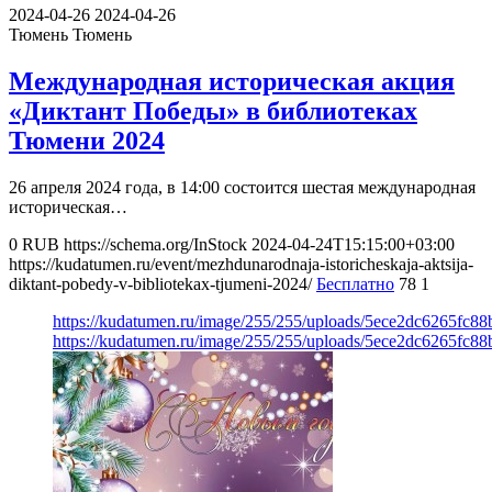
2024-04-26
2024-04-26
Тюмень
Тюмень
Международная историческая акция
«Диктант Победы» в библиотеках
Тюмени 2024
26 апреля 2024 года, в 14:00 состоится шестая международная
историческая…
0
RUB
https://schema.org/InStock
2024-04-24T15:15:00+03:00
https://kudatumen.ru/event/mezhdunarodnaja-istoricheskaja-aktsija-
diktant-pobedy-v-bibliotekax-tjumeni-2024/
Бесплатно
78
1
https://kudatumen.ru/image/255/255/uploads/5ece2dc6265fc
https://kudatumen.ru/image/255/255/uploads/5ece2dc6265fc