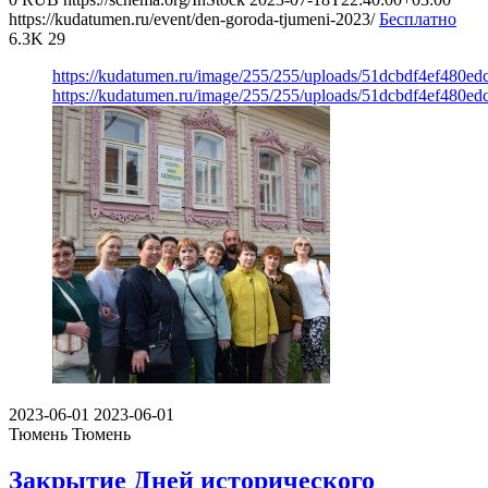
https://kudatumen.ru/event/den-goroda-tjumeni-2023/
Бесплатно
6.3K
29
https://kudatumen.ru/image/255/255/uploads/51dcbdf4ef480ed
https://kudatumen.ru/image/255/255/uploads/51dcbdf4ef480ed
2023-06-01
2023-06-01
Тюмень
Тюмень
Закрытие Дней исторического