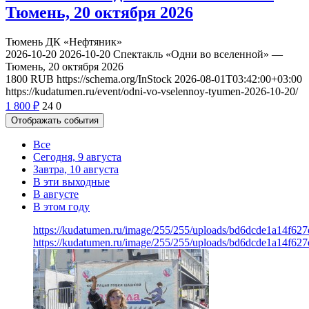
Тюмень, 20 октября 2026
Тюмень
ДК «Нефтяник»
2026-10-20
2026-10-20
Спектакль «Одни во вселенной» —
Тюмень, 20 октября 2026
1800
RUB
https://schema.org/InStock
2026-08-01T03:42:00+03:00
https://kudatumen.ru/event/odni-vo-vselennoy-tyumen-2026-10-20/
1 800
₽
24
0
Отображать события
Все
Сегодня, 9 августа
Завтра, 10 августа
В эти выходные
В августе
В этом году
https://kudatumen.ru/image/255/255/uploads/bd6dcde1a14f62
https://kudatumen.ru/image/255/255/uploads/bd6dcde1a14f62