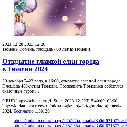
2023-12-28
2023-12-28
Тюмень
Тюмень, площадь 400-летия Тюмени
Открытие главной елки города
в Тюмени 2024
28 декабря 2–23 года, в 16:00, открытие главной елки города.
Площадь 400-летия Тюмени. Поздравить Тюменцев соберутся
сказочные герои…
0
RUB
https://schema.org/InStock
2023-12-22T15:40:00+03:00
https://kudatumen.ru/event/otkrytie-glavnoj-elki-goroda-v-tjumeni-
2024/
Бесплатно
1.3K
20
https://kudatumen.ru/image/255/255/uploads/f3a6df621507ca
https://kudatumen.ru/image/255/255/uploads/f3a6df621507ca