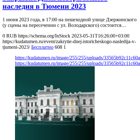
наследия в Тюмени 2023
1 июня 2023 года, в 17:00 на пешеходной улице Дзержинского
(у сцены на пересечении с ул. Володарского) состоится…
0
RUB
https://schema.org/InStock
2023-05-31T16:26:00+03:00
https://kudatumen.ru/event/zakrytie-dnej-istoricheskogo-nasledija-v-
tjumeni-2023/
Бесплатно
608
1
https://kudatumen.ru/image/255/255/uploads/33565b92c11c6
https://kudatumen.ru/image/255/255/uploads/33565b92c11c6