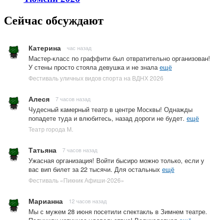
Сейчас обсуждают
Катерина
час назад
Мастер-класс по граффити был отвратительно организован!
У стены просто стояла девушка и не знала
ещё
Фестиваль уличных видов спорта на ВДНХ 2026
Алеся
7 часов назад
Чудесный камерный театр в центре Москвы! Однажды
попадете туда и влюбитесь, назад дороги не будет.
ещё
Театр города М.
Татьяна
7 часов назад
Ужасная организация! Войти бысиро можно только, если у
вас вип билет за 22 тысячи. Для остальных
ещё
Фестиваль «Пикник Афиши-2026»
Марианна
12 часов назад
Мы с мужем 28 июня посетили спектакль в Зимнем театре.