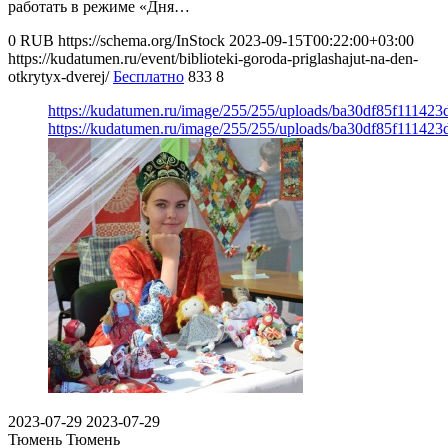
работать в режиме «Дня…
0
RUB
https://schema.org/InStock
2023-09-15T00:22:00+03:00
https://kudatumen.ru/event/biblioteki-goroda-priglashajut-na-den-
otkrytyx-dverej/
Бесплатно
833
8
https://kudatumen.ru/image/255/255/uploads/ba30df85f11142
https://kudatumen.ru/image/255/255/uploads/ba30df85f11142
2023-07-29
2023-07-29
Тюмень
Тюмень