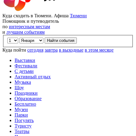
Куда сходить в Тюмени. Афиша
Тюмени
Помощник и путеводитель
по
интересным местам
и
лучшим событиям
Куда пойти
сегодня
завтра
в выходные
в этом месяце
Выставки
Фестивали
С детьми
Активный отдых
Музыка
Шоу
Праздники
Образование
Бесплатно
Музеи
Парки
Погулять
Туристу
Театры