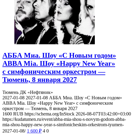
АББА Миа. Шоу «С Новым годом»
ABBA Mia. Шоу «Happy New Year»
с симфоническим оркестром —
Тюмень, 8 января 2027
Тюмень
ДК «Нефтяник»
2027-01-08
2027-01-08
АББА Миа. Шоу «С Новым годом»
ABBA Mia. Шоу «Happy New Year» с симфоническим
оркестром — Тюмень, 8 января 2027
1600
RUB
https://schema.org/InStock
2026-08-07T03:42:00+03:00
https://kudatumen.ru/event/abba-mia-shou-s-novym-godom-abba-
mia-shou-happy-new-year-s-simfonicheskim-orkestrom-tyumen-
2027-01-08/
1 600
₽
4
0