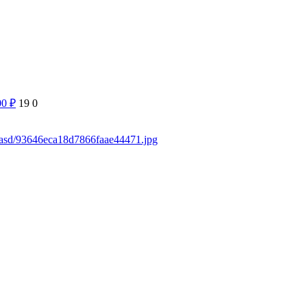
00
₽
19
0
sdasd/93646eca18d7866faae44471.jpg