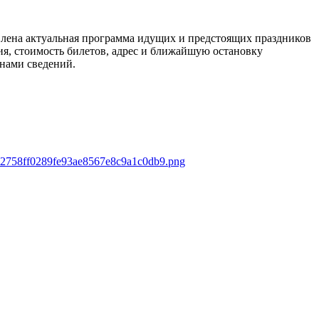
авлена актуальная программа идущих и предстоящих праздников
ия, стоимость билетов, адрес и ближайшую остановку
 нами сведений.
s/32758ff0289fe93ae8567e8c9a1c0db9.png