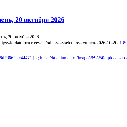
нь, 20 октября 2026
ь, 20 октября 2026
https://kudatumen.ru/event/odni-vo-vselennoy-tyumen-2026-10-20/
1 8
18d7866faae44471.jpg
https://kudatumen.ru/image/269/250/uploads/a