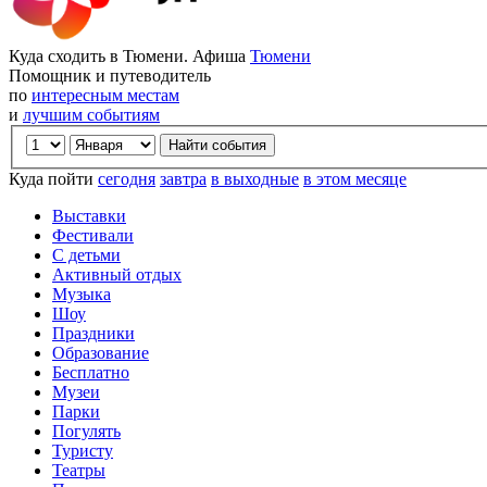
Куда сходить в Тюмени. Афиша
Тюмени
Помощник и путеводитель
по
интересным местам
и
лучшим событиям
Куда пойти
сегодня
завтра
в выходные
в этом месяце
Выставки
Фестивали
С детьми
Активный отдых
Музыка
Шоу
Праздники
Образование
Бесплатно
Музеи
Парки
Погулять
Туристу
Театры