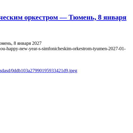
ческим оркестром — Тюмень, 8 января
ень, 8 января 2027
hou-happy-new-year-s-simfonicheskim-orkestrom-tyumen-2027-01-
s/asdasd/0ddb103a27990195933421d9.jpeg