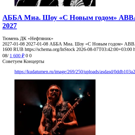
АББА Миа. Шоу «С Новым годом» ABBA 
2027
Тюмень
ДК «Нефтяник»
2027-01-08
2027-01-08
АББА Миа. Шоу «С Новым годом» ABBA 
1600
RUB
https://schema.org/InStock
2026-08-07T03:42:00+03:00
08/
1 600
₽
0
0
Советуем Концерты
https://kudatumen.ru/image/269/250/uploads/asdasd/0ddb103