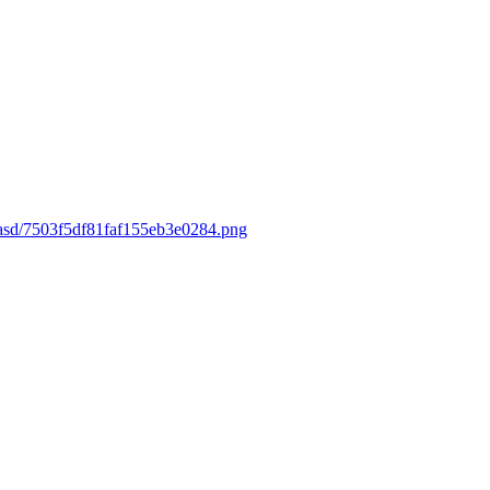
dasd/7503f5df81faf155eb3e0284.png