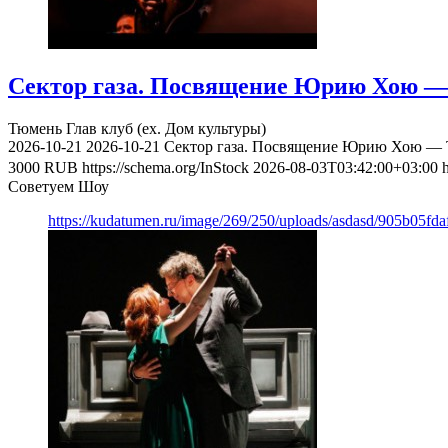
Сектор газа. Посвящение Юрию Хою — 
Тюмень
Глав клуб (ex. Дом культуры)
2026-10-21
2026-10-21
Сектор газа. Посвящение Юрию Хою — Т
3000
RUB
https://schema.org/InStock
2026-08-03T03:42:00+03:00
Советуем Шоу
https://kudatumen.ru/image/269/250/uploads/asdasd/905b05fd