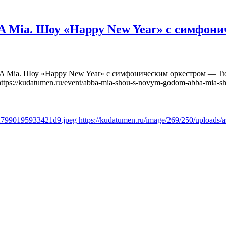
Mia. Шоу «Happy New Year» с симфони
Mia. Шоу «Happy New Year» с симфоническим оркестром — Тюм
https://kudatumen.ru/event/abba-mia-shou-s-novym-godom-abba-mia-s
a27990195933421d9.jpeg
https://kudatumen.ru/image/269/250/upload