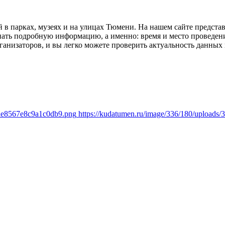
 в парках, музеях и на улицах Тюмени. На нашем сайте предст
нать подробную информацию, а именно: время и место проведен
ганизаторов, и вы легко можете проверить актуальность данных
3ae8567e8c9a1c0db9.png
https://kudatumen.ru/image/336/180/upload