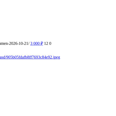
yumen-2026-10-21/
3 000
₽
12
0
sdasd/905b05fdafb8ff7693c84e92.jpeg