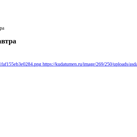
ра
автра
81faf155eb3e0284.png
https://kudatumen.ru/image/269/250/uploads/as