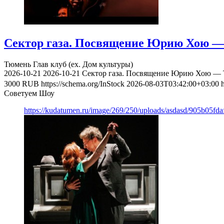
Сектор газа. Посвящение Юрию Хою — 
Тюмень
Глав клуб (ex. Дом культуры)
2026-10-21
2026-10-21
Сектор газа. Посвящение Юрию Хою — Т
3000
RUB
https://schema.org/InStock
2026-08-03T03:42:00+03:00
Советуем Шоу
https://kudatumen.ru/image/269/250/uploads/asdasd/905b05fd