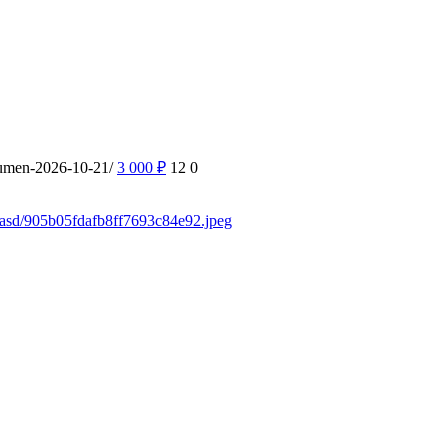
yumen-2026-10-21/
3 000
₽
12
0
sdasd/905b05fdafb8ff7693c84e92.jpeg