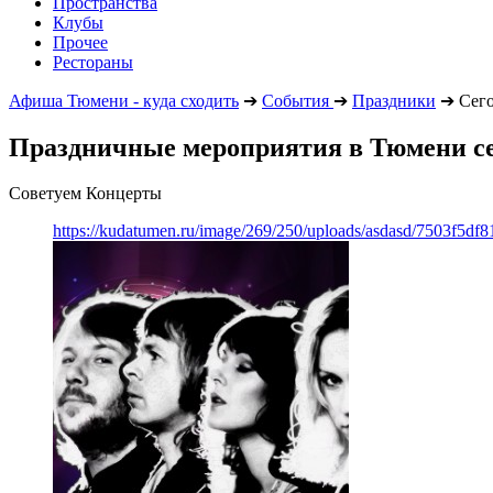
Пространства
Клубы
Прочее
Рестораны
Афиша Тюмени - куда сходить
➔
События
➔
Праздники
➔
Сего
Праздничные мероприятия в Тюмени с
Советуем Концерты
https://kudatumen.ru/image/269/250/uploads/asdasd/7503f5df