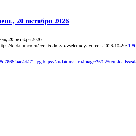
нь, 20 октября 2026
ь, 20 октября 2026
https://kudatumen.ru/event/odni-vo-vselennoy-tyumen-2026-10-20/
1 8
18d7866faae44471.jpg
https://kudatumen.ru/image/269/250/uploads/a