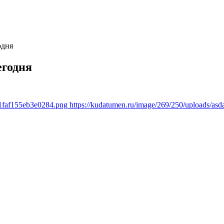
дня
егодня
81faf155eb3e0284.png
https://kudatumen.ru/image/269/250/uploads/as