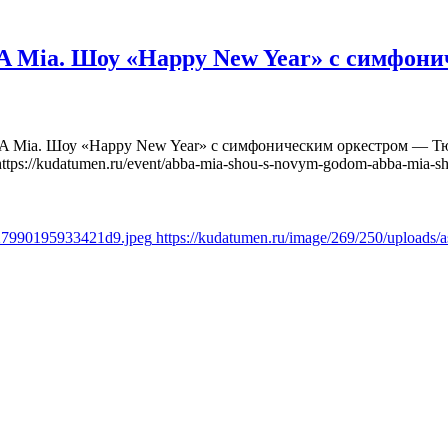
Mia. Шоу «Happy New Year» с симфони
Mia. Шоу «Happy New Year» с симфоническим оркестром — Тюм
https://kudatumen.ru/event/abba-mia-shou-s-novym-godom-abba-mia-s
a27990195933421d9.jpeg
https://kudatumen.ru/image/269/250/upload