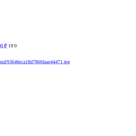
00
₽
19
0
sdasd/93646eca18d7866faae44471.jpg