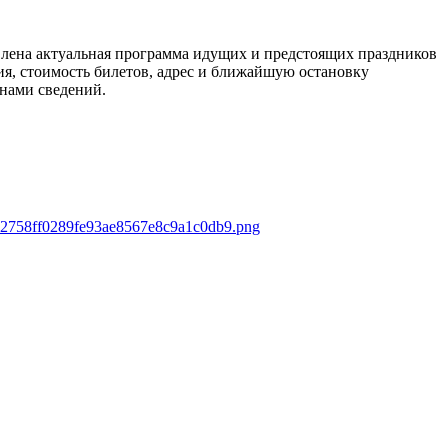
авлена актуальная программа идущих и предстоящих праздников
ия, стоимость билетов, адрес и ближайшую остановку
 нами сведений.
s/32758ff0289fe93ae8567e8c9a1c0db9.png