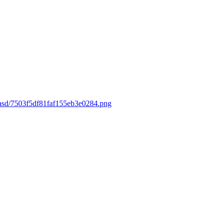
dasd/7503f5df81faf155eb3e0284.png