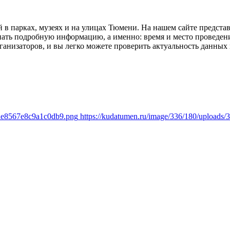
 в парках, музеях и на улицах Тюмени. На нашем сайте предст
нать подробную информацию, а именно: время и место проведен
ганизаторов, и вы легко можете проверить актуальность данных
3ae8567e8c9a1c0db9.png
https://kudatumen.ru/image/336/180/upload