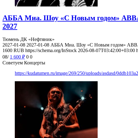
АББА Миа. Шоу «С Новым годом» ABBA 
2027
Тюмень
ДК «Нефтяник»
2027-01-08
2027-01-08
АББА Миа. Шоу «С Новым годом» ABBA 
1600
RUB
https://schema.org/InStock
2026-08-07T03:42:00+03:00
08/
1 600
₽
0
0
Советуем Концерты
https://kudatumen.ru/image/269/250/uploads/asdasd/0ddb103