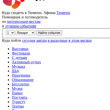
Куда сходить в Тюмени. Афиша
Тюмени
Помощник и путеводитель
по
интересным местам
и
лучшим событиям
Куда пойти
сегодня
завтра
в выходные
в этом месяце
Выставки
Фестивали
С детьми
Активный отдых
Музыка
Шоу
Праздники
Образование
Бесплатно
Музеи
Парки
Погулять
Туристу
Театры