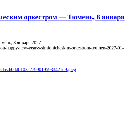
ческим оркестром — Тюмень, 8 января
ень, 8 января 2027
hou-happy-new-year-s-simfonicheskim-orkestrom-tyumen-2027-01-
s/asdasd/0ddb103a27990195933421d9.jpeg