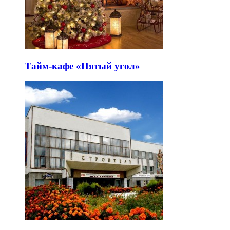
Тайм-кафе «Пятый угол»