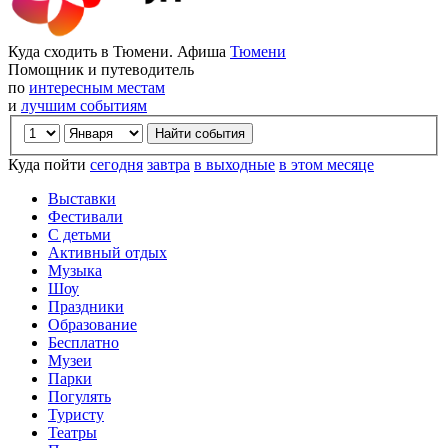
Куда сходить в Тюмени. Афиша
Тюмени
Помощник и путеводитель
по
интересным местам
и
лучшим событиям
Куда пойти
сегодня
завтра
в выходные
в этом месяце
Выставки
Фестивали
С детьми
Активный отдых
Музыка
Шоу
Праздники
Образование
Бесплатно
Музеи
Парки
Погулять
Туристу
Театры