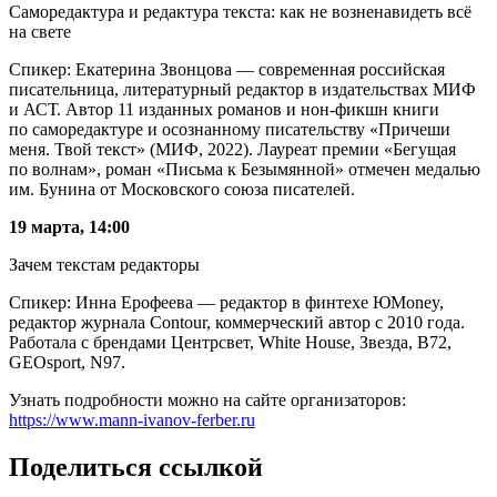
Саморедактура и редактура текста: как не возненавидеть всё
на свете
Спикер: Екатерина Звонцова — современная российская
писательница, литературный редактор в издательствах МИФ
и АСТ. Автор 11 изданных романов и нон-фикшн книги
по саморедактуре и осознанному писательству «Причеши
меня. Твой текст» (МИФ, 2022). Лауреат премии «Бегущая
по волнам», роман «Письма к Безымянной» отмечен медалью
им. Бунина от Московского союза писателей.
19 марта, 14:00
Зачем текстам редакторы
Спикер: Инна Ерофеева — редактор в финтехе ЮMoney,
редактор журнала Contour, коммерческий автор с 2010 года.
Работала с брендами Центрсвет, White House, Звезда, B72,
GEOsport, N97.
Узнать подробности можно на сайте организаторов:
https://www.mann-ivanov-ferber.ru
Поделиться ссылкой