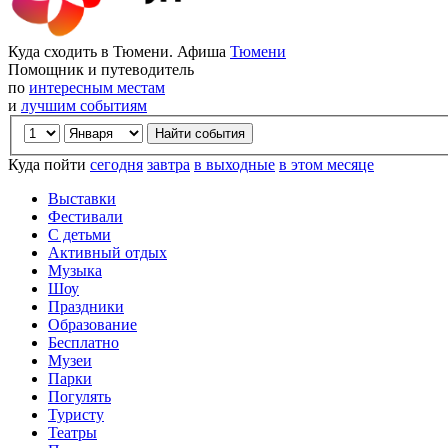
Куда сходить в Тюмени. Афиша
Тюмени
Помощник и путеводитель
по
интересным местам
и
лучшим событиям
Куда пойти
сегодня
завтра
в выходные
в этом месяце
Выставки
Фестивали
С детьми
Активный отдых
Музыка
Шоу
Праздники
Образование
Бесплатно
Музеи
Парки
Погулять
Туристу
Театры