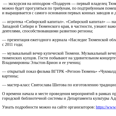
— экскурсия на ипподром «Подаруев — первый владелец Тюмен
можно будет прогуляться по трибунам, по подтрибунным помещен
и выращивается с самого основания первых конных заводов и 
— игротека «Сибирский капитал». «Сибирский капитал» — нас
Западной Сибири и Тюменского края, в частности, узнают важ
деятелями, способствовавшими развитию региона;
— презентация ежегодного журнала «Наследие Тюменской обла
с 2011 года;
— музыкальный вечер купеческой Тюмени. Музыкальный вечер
тюменских купцов. Гости побывают на удивительном концерте
Владимировны Эльстон-Брион и ее учениц;
— открытый показ фильма ВГТРК «Регион-Тюмень» «Чукмалдин
картины;
— мастер-класс Святослава Шитова по изготовлению традици
О времени начала и месте проведения мероприятий в рамках п
городской библиотечной системы и Департамента культуры А
Узнать подробности можно на сайте организаторов:
https://www