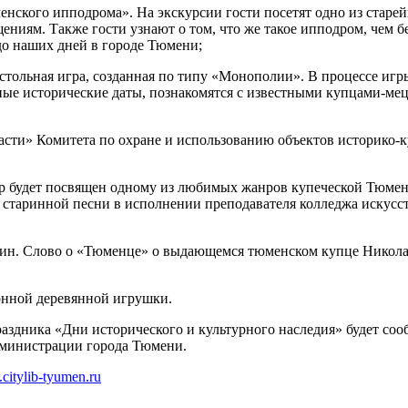
ского ипподрома». На экскурсии гости посетят одно из старе
иям. Также гости узнают о том, что же такое ипподром, чем бег
до наших дней в городе Тюмени;
тольная игра, созданная по типу «Монополии». В процессе игр
ные исторические даты, познакомятся с известными купцами-ме
сти» Комитета по охране и использованию объектов историко-к
 будет посвящен одному из любимых жанров купеческой Тюмени
 старинной песни в исполнении преподавателя колледжа искусс
. Слово о «Тюменце» о выдающемся тюменском купце Николае 
онной деревянной игрушки.
раздника «Дни исторического и культурного наследия» будет со
дминистрации города Тюмени.
.citylib-tyumen.ru