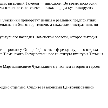
йших заведений Тюмени — ипподром. Во время экскурсии
а отличаются от скачек, и какая порода культивируется
ы участники приобретут знания о реальных предприятиях
ценатами и благотворителями, а также административными
ультурного наследия Тюменской области, которое выходит
 — романсу. Он пройдёт в атмосфере культурного отдыха
тв Тюменского Государственного института культуры Татьяны
Мартемьяновиче Чукмалдине с участием авторов и героев
общено отдельно. Следите за анонсами Централизованной