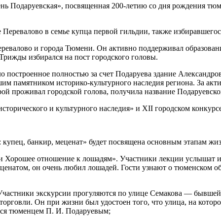
ь Подаруевская», посвященная 200-летию со дня рождения тюмен
 Перевалово в семье купца первой гильдии, также избиравшегос
ревалово и города Тюмени. Он активно поддерживал образовани
Трижды избирался на пост городского головы.
 построенное полностью за счет Подаруева здание Александро
шим памятником историко-культурного наследия региона. За ак
рой проживал городской голова, получила название Подаруевско
сторического и культурного наследия» и XII городском конкурсе
 купец, банкир, меценат» будет посвящена основным этапам жиз
и Хорошее отношение к лошадям». Участники лекции услышат и
натом, он очень любил лошадей. Гости узнают о тюменском обще
Участники экскурсии прогуляются по улице Семакова — бывшей 
орговли. Он при жизни был удостоен того, что улица, на которой
мся тюменцем П. И. Подаруевым;