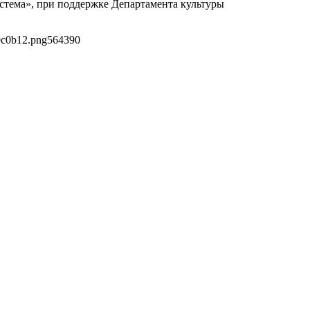
тема», при поддержке Департамента культуры
9c0b12.png
564
390