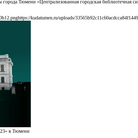
 города Тюмени «Централизованная городская библиотечная сис
c0b12.png
https://kudatumen.ru/uploads/33565b92c11c60acdcca84f144
023» в Тюмени