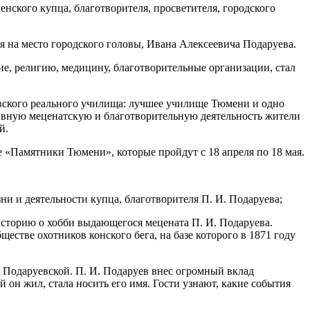
ского купца, благотворителя, просветителя, городского
я на место городского головы, Ивана Алексеевича Подаруева.
е, религию, медицину, благотворительные организации, стал
вского реального училища: лучшее училище Тюмени и одно
тивную меценатскую и благотворительную деятельность жители
й.
 «Памятники Тюмени», которые пройдут с 18 апреля по 18 мая.
ни и деятельности купца, благотворителя П. И. Подаруева;
сторию о хобби выдающегося мецената П. И. Подаруева.
стве охотников конского бега, на базе которого в 1871 году
Подаруевской. П. И. Подаруев внес огромный вклад
 он жил, стала носить его имя. Гости узнают, какие события