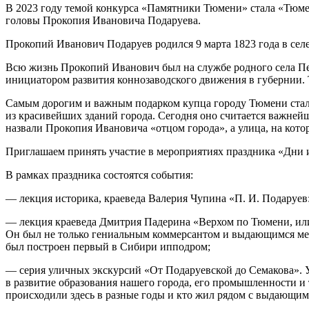
В 2023 году темой конкурса «Памятники Тюмени» стала «Тюмен
головы Прокопия Ивановича Подаруева.
Прокопий Иванович Подаруев родился 9 марта 1823 года в селе
Всю жизнь Прокопий Иванович был на службе родного села Пе
инициатором развития коннозаводского движения в губернии. 
Самым дорогим и важным подарком купца городу Тюмени стало
из красивейших зданий города. Сегодня оно считается важней
назвали Прокопия Ивановича «отцом города», а улица, на кото
Приглашаем принять участие в мероприятиях праздника «Дни и
В рамках праздника состоятся события:
— лекция историка, краеведа Валерия Чупина «П. И. Подаруев:
— лекция краеведа Дмитрия Падерина «Верхом по Тюмени, ил
Он был не только гениальным коммерсантом и выдающимся меце
был построен первый в Сибири ипподром;
— серия уличных экскурсий «От Подаруевской до Семакова». 
в развитие образования нашего города, его промышленности и т
происходили здесь в разные годы и кто жил рядом с выдающи