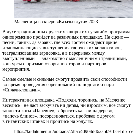
Масленица в сквере «Казачьи луга» 2023
В духе традиционных русских «широких гуляний» программа
одновременно пройдет на различных площадках. На сцене —
песни, танцы, да забавы, где всех гостей ожидают яркие
и запоминающиеся выступления творческих коллективов,
театрализованная зарисовка, а в перерывах между
выступлениями — знакомство с масленичными традициями,
конкурсы с призами от организаторов и партнеров
мероприятия.
Самые смелые и сильные смогут проявить свои способности
во время проведения соревнований по поднятию гири
«Силачи-ловкачи».
Интерактивная площадка «Подходи, торопись, на Масленке
веселись» не даст заскучать ни детям, ни взрослым, все смогут
заплести косы «Царевне», забросить калачи на дерево,
«напечь блинов», посоревноваться, пробежав с другом
в гигантских штанах и пройтись на ходулях.
https://kudatumen.ru/uploads/2dfa54d904dd62a5b91bce1db1c