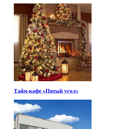
Тайм-кафе «Пятый угол»