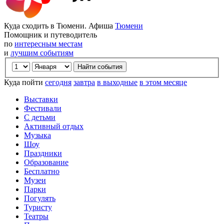
Куда сходить в Тюмени. Афиша
Тюмени
Помощник и путеводитель
по
интересным местам
и
лучшим событиям
Куда пойти
сегодня
завтра
в выходные
в этом месяце
Выставки
Фестивали
С детьми
Активный отдых
Музыка
Шоу
Праздники
Образование
Бесплатно
Музеи
Парки
Погулять
Туристу
Театры