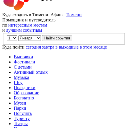
Куда сходить в Тюмени. Афиша
Тюмени
Помощник и путеводитель
по
интересным местам
и
лучшим событиям
Куда пойти
сегодня
завтра
в выходные
в этом месяце
Выставки
Фестивали
С детьми
Активный отдых
Музыка
Шоу
Праздники
Образование
Бесплатно
Музеи
Парки
Погулять
Туристу
Театры