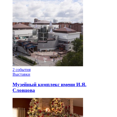
2
события
Выставки
Музейный комплекс имени И.Я.
Словцова