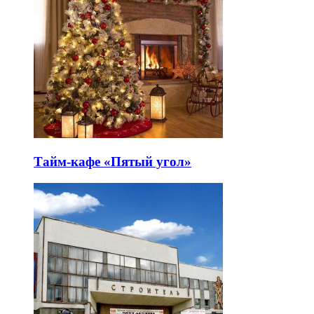
Тайм-кафе «Пятый угол»