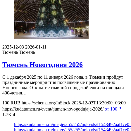
2025-12-03
2026-01-11
Тюмень
Тюмень
Тюмень Новогодняя 2026
С 1 декабря 2025 по 11 января 2026 года, в Тюмени пройдут
праздничные мероприятия посвященные празднованию
Нового года. Открытие главной городской елки на площади
400-летия…
100
RUB
https://schema.org/InStock
2025-12-03T13:30:00+03:00
https://kudatumen.ru/event/tjumen-novogodnjaja-2026/
от 100
₽
1.7K
4
https://kudatumen.ru/image/255/255/uploads/f1543492aaf1ce
https://kudatumen.ru/image/255/255/uploads/f1543492aaf1ce