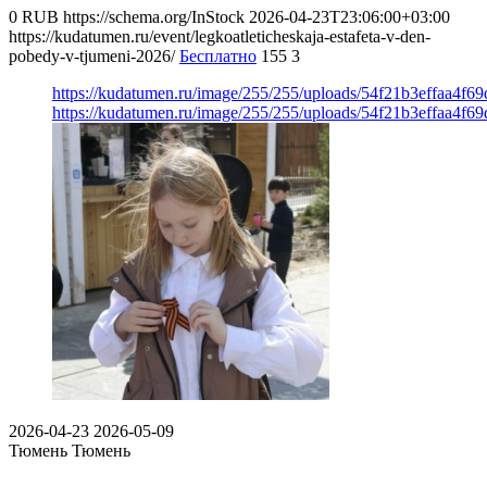
0
RUB
https://schema.org/InStock
2026-04-23T23:06:00+03:00
https://kudatumen.ru/event/legkoatleticheskaja-estafeta-v-den-
pobedy-v-tjumeni-2026/
Бесплатно
155
3
https://kudatumen.ru/image/255/255/uploads/54f21b3effaa4f
https://kudatumen.ru/image/255/255/uploads/54f21b3effaa4f
2026-04-23
2026-05-09
Тюмень
Тюмень