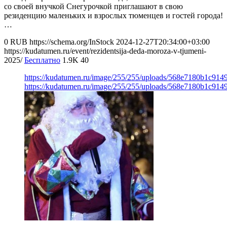
со своей внучкой Снегурочкой приглашают в свою
резиденцию маленьких и взрослых тюменцев и гостей города!
…
0
RUB
https://schema.org/InStock
2024-12-27T20:34:00+03:00
https://kudatumen.ru/event/rezidentsija-deda-moroza-v-tjumeni-
2025/
Бесплатно
1.9K
40
https://kudatumen.ru/image/255/255/uploads/568e7180b1c91
https://kudatumen.ru/image/255/255/uploads/568e7180b1c91