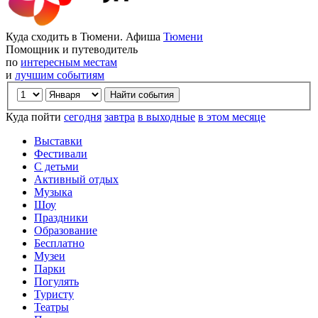
Куда сходить в Тюмени. Афиша
Тюмени
Помощник и путеводитель
по
интересным местам
и
лучшим событиям
Куда пойти
сегодня
завтра
в выходные
в этом месяце
Выставки
Фестивали
С детьми
Активный отдых
Музыка
Шоу
Праздники
Образование
Бесплатно
Музеи
Парки
Погулять
Туристу
Театры