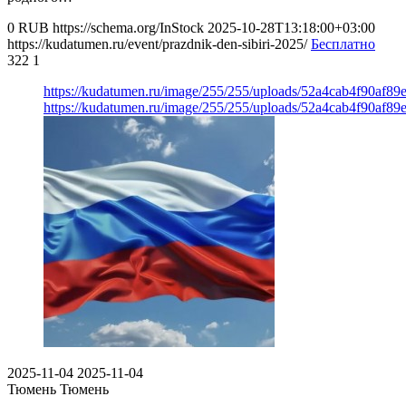
0
RUB
https://schema.org/InStock
2025-10-28T13:18:00+03:00
https://kudatumen.ru/event/prazdnik-den-sibiri-2025/
Бесплатно
322
1
https://kudatumen.ru/image/255/255/uploads/52a4cab4f90af8
https://kudatumen.ru/image/255/255/uploads/52a4cab4f90af8
2025-11-04
2025-11-04
Тюмень
Тюмень