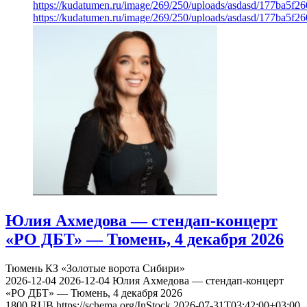
https://kudatumen.ru/image/269/250/uploads/asdasd/177ba5f
https://kudatumen.ru/image/269/250/uploads/asdasd/177ba5f
Юлия Ахмедова — стендап-концерт
«РО ДБТ» — Тюмень, 4 декабря 2026
Тюмень
КЗ «Золотые ворота Сибири»
2026-12-04
2026-12-04
Юлия Ахмедова — стендап-концерт
«РО ДБТ» — Тюмень, 4 декабря 2026
1800
RUB
https://schema.org/InStock
2026-07-31T03:42:00+03:00