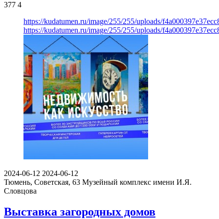
377
4
https://kudatumen.ru/image/255/255/uploads/f4a000397e37ec
https://kudatumen.ru/image/255/255/uploads/f4a000397e37ec
2024-06-12
2024-06-12
Тюмень, Советская, 63
Музейный комплекс имени И.Я.
Словцова
Выставка загородных домов