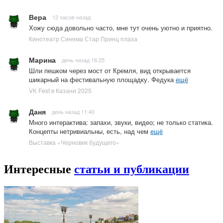
Вера
12 часов назад
Хожу сюда довольно часто, мне тут очень уютно и приятно.
Кинотеатр Синема Стар Принц плаза
Марина
день назад 16:25
Шли пешком через мост от Кремля, вид открывается
шикарный на фестивальную площадку. Федука
ещё
VK Fest в Казани 2025
Даня
день назад 11:40
Много интерактива: запахи, звуки, видео; не только статика.
Концепты нетривиальны, есть, над чем
ещё
Выставка «Черновик будущего»
Интересные
статьи и публикации