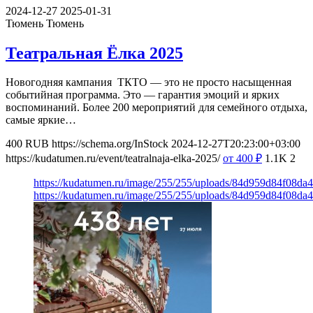
2024-12-27
2025-01-31
Тюмень
Тюмень
Театральная Ёлка 2025
Новогодняя кампания ТКТО — это не просто насыщенная
событийная программа. Это — гарантия эмоций и ярких
воспоминаний. Более 200 мероприятий для семейного отдыха,
самые яркие…
400
RUB
https://schema.org/InStock
2024-12-27T20:23:00+03:00
https://kudatumen.ru/event/teatralnaja-elka-2025/
от 400
₽
1.1K
2
https://kudatumen.ru/image/255/255/uploads/84d959d84f08d
https://kudatumen.ru/image/255/255/uploads/84d959d84f08d