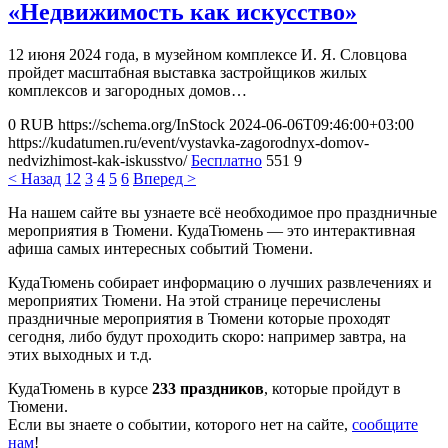
«Недвижимость как искусство»
12 июня 2024 года, в музейном комплексе И. Я. Словцова
пройдет масштабная выставка застройщиков жилых
комплексов и загородных домов…
0
RUB
https://schema.org/InStock
2024-06-06T09:46:00+03:00
https://kudatumen.ru/event/vystavka-zagorodnyx-domov-
nedvizhimost-kak-iskusstvo/
Бесплатно
551
9
< Назад
1
2
3
4
5
6
Вперед >
На нашем сайте вы узнаете всё необходимое про праздничные
мероприятия в Тюмени. КудаТюмень — это интерактивная
афиша самых интересных событий Тюмени.
КудаТюмень собирает информацию о лучших развлечениях и
мероприятих Тюмени. На этой странице перечислены
праздничные мероприятия в Тюмени которые проходят
сегодня, либо будут проходить скоро: например завтра, на
этих выходных и т.д.
КудаТюмень в курсе
233 праздников
, которые пройдут в
Тюмени.
Если вы знаете о событии, которого нет на сайте,
сообщите
нам
!