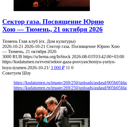
Сектор газа. Посвящение Юрию
Хою — Тюмень, 21 октября 2026
Тюмень
Глав клуб (ex. Дом культуры)
2026-10-21
2026-10-21
Сектор газа. Посвящение Юрию Хою
— Тюмень, 21 октября 2026
3000
RUB
https://schema.org/InStock
2026-08-03T03:42:00+03:00
https://kudatumen.ru/event/sektor-gaza-posvyascheniyu-yuriyu-
hoyu-tyumen-2026-10-21/
3 000
₽
11
0
Советуем Шоу
https://kudatumen.ru/image/269/250/uploads/asdasd/905b05fd
https://kudatumen.ru/image/269/250/uploads/asdasd/905b05fd