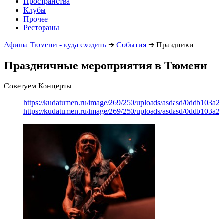
Пространства
Клубы
Прочее
Рестораны
Афиша Тюмени - куда сходить
➔
События
➔
Праздники
Праздничные мероприятия в Тюмени
Советуем Концерты
https://kudatumen.ru/image/269/250/uploads/asdasd/0ddb103
https://kudatumen.ru/image/269/250/uploads/asdasd/0ddb103