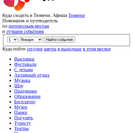
Куда сходить в Тюмени. Афиша
Тюмени
Помощник и путеводитель
по
интересным местам
и
лучшим событиям
Куда пойти
сегодня
завтра
в выходные
в этом месяце
Выставки
Фестивали
С детьми
Активный отдых
Музыка
Шоу
Праздники
Образование
Бесплатно
Музеи
Парки
Погулять
Туристу
Театры