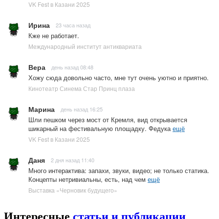
VK Fest в Казани 2025
Ирина
23 часа назад
Кже не работает.
Международный институт антиквариата
Вера
день назад 08:48
Хожу сюда довольно часто, мне тут очень уютно и приятно.
Кинотеатр Синема Стар Принц плаза
Марина
день назад 16:25
Шли пешком через мост от Кремля, вид открывается
шикарный на фестивальную площадку. Федука
ещё
VK Fest в Казани 2025
Даня
2 дня назад 11:40
Много интерактива: запахи, звуки, видео; не только статика.
Концепты нетривиальны, есть, над чем
ещё
Выставка «Черновик будущего»
Интересные
статьи и публикации