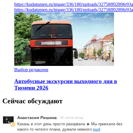
https://kudatumen.ru/image/336/180/uploads/32758ff0289fe9
https://kudatumen.ru/image/336/180/uploads/32758ff0289fe9
Выбор редакции
Автобусные экскурсии выходного дня в
Тюмени 2026
Сейчас обсуждают
Анастасия Ришина
20 часов назад
Казань в этот день просто разорвала 🔥 Мы приехали без
какого то четкого плана, думали немного
ещё