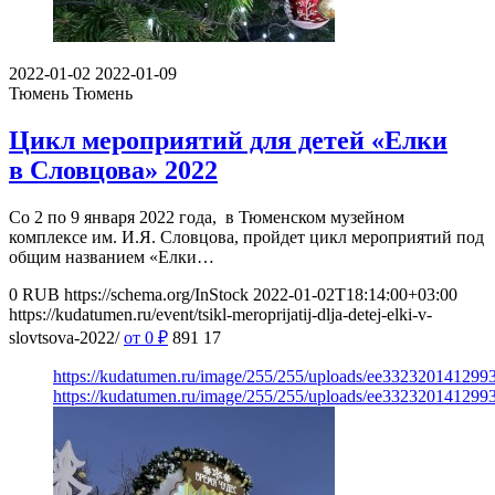
2022-01-02
2022-01-09
Тюмень
Тюмень
Цикл мероприятий для детей «Елки
в Словцова» 2022
Со 2 по 9 января 2022 года, в Тюменском музейном
комплексе им. И.Я. Словцова, пройдет цикл мероприятий под
общим названием «Елки…
0
RUB
https://schema.org/InStock
2022-01-02T18:14:00+03:00
https://kudatumen.ru/event/tsikl-meroprijatij-dlja-detej-elki-v-
slovtsova-2022/
от 0
₽
891
17
https://kudatumen.ru/image/255/255/uploads/ee33232014129
https://kudatumen.ru/image/255/255/uploads/ee33232014129