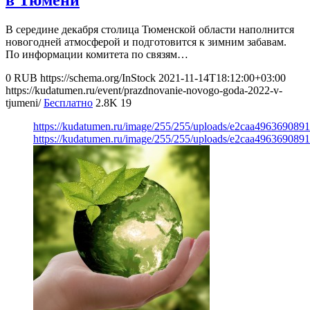
в Тюмени
В середине декабря столица Тюменской области наполнится
новогодней атмосферой и подготовится к зимним забавам.
По информации комитета по связям…
0
RUB
https://schema.org/InStock
2021-11-14T18:12:00+03:00
https://kudatumen.ru/event/prazdnovanie-novogo-goda-2022-v-
tjumeni/
Бесплатно
2.8K
19
https://kudatumen.ru/image/255/255/uploads/e2caa49636908
https://kudatumen.ru/image/255/255/uploads/e2caa49636908