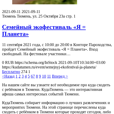
2021-09-11
2021-09-11
Тюмень
Тюмень, ул. 25 Октября 23а стр. 1
Семейный экофестиваль «Я =
Планета»
11 сентября 2021 года, с 10:00 до 20:00 в Конторе Пароходства,
пройдет Семейный экофестиваль «Я = Планета». Вход
свободный. На фестивале участники…
0
RUB
https://schema.org/InStock
2021-09-10T10:34:00+03:00
https://kudatumen.ru/event/semejnyj-ekofestival-ja-planeta/
Бесплатно
274
1
<Назад
1
2
3
4
5
6
7
8
9
10
11
Вперед >
На нашем сайте вы узнаете всё необходимое про куда сходить
с ребёнком в Тюмени. КудаТюмень — это интерактивная
афиша самых интересных событий Тюмени.
КудаТюмень собирает информацию о лучших развлечениях и
мероприятих Тюмени. На этой странице перечислены куда
сходить с ребёнком в Тюмени которые проходят сегодня, либо