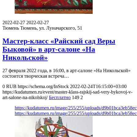
2022-02-27
2022-02-27
Тюмень
Тюмень, ул. Луначарского, 51
Мастер-класс «Райский сад Веры
Быковой» в арт-салоне «На
Никольской»
27 февраля 2022 года, в 16:00, в арт-салоне «На Никольской»
состоится творческая встреча…
0
RUB
https://schema.org/InStock
2022-02-24T16:15:00+03:00
https://kudatumen.ru/event/master-klass-rajskij-sad-very-bykovoj-v-
art-salone-na-nikolskoj/
Бесплатно
149
2
https://kudatumen.ru/image/255/255/uploads/d9b01bca3eb58e
https://kudatumen.ru/image/255/255/uploads/d9b01bca3eb58e