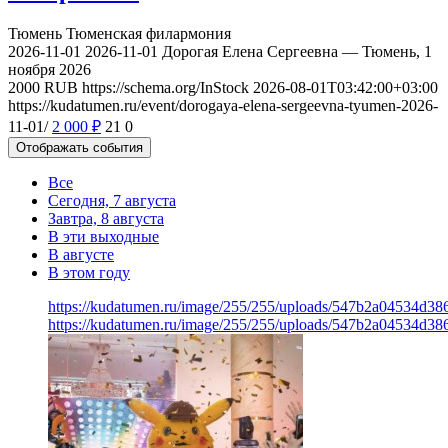
Тюмень
Тюменская филармония
2026-11-01
2026-11-01
Дорогая Елена Сергеевна — Тюмень, 1
ноября 2026
2000
RUB
https://schema.org/InStock
2026-08-01T03:42:00+03:00
https://kudatumen.ru/event/dorogaya-elena-sergeevna-tyumen-2026-
11-01/
2 000
₽
21
0
Отображать события
Все
Сегодня, 7 августа
Завтра, 8 августа
В эти выходные
В августе
В этом году
https://kudatumen.ru/image/255/255/uploads/547b2a04534d3
https://kudatumen.ru/image/255/255/uploads/547b2a04534d3