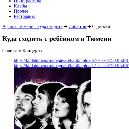
Пространства
Клубы
Прочее
Рестораны
Афиша Тюмени - куда сходить
➔
События
➔
С детьми
Куда сходить с ребёнком в Тюмени
Советуем Концерты
https://kudatumen.ru/image/269/250/uploads/asdasd/7503f5df
https://kudatumen.ru/image/269/250/uploads/asdasd/7503f5df