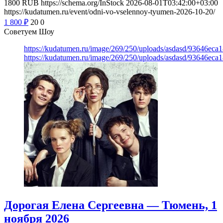
1800
RUB
https://schema.org/InStock
2026-08-01T03:42:00+03:00
https://kudatumen.ru/event/odni-vo-vselennoy-tyumen-2026-10-20/
1 800
₽
20
0
Советуем Шоу
https://kudatumen.ru/image/269/250/uploads/asdasd/93646eca
https://kudatumen.ru/image/269/250/uploads/asdasd/93646eca
Дорогая Елена Сергеевна — Тюмень, 1
ноября 2026