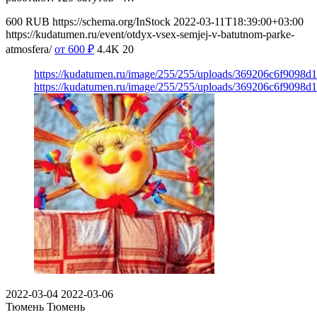
600
RUB
https://schema.org/InStock
2022-03-11T18:39:00+03:00
https://kudatumen.ru/event/otdyx-vsex-semjej-v-batutnom-parke-
atmosfera/
от 600
₽
4.4K
20
https://kudatumen.ru/image/255/255/uploads/369206c6f9098
https://kudatumen.ru/image/255/255/uploads/369206c6f9098
2022-03-04
2022-03-06
Тюмень
Тюмень