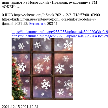
приглашают на Новогодний «Праздник рукоделия» в ГМ
«ОКЕЙ»…
0
RUB
https://schema.org/InStock
2021-12-21T18:57:00+03:00
https://kudatumen.ru/event/novogodnij-prazdnik-rukodelija-v-
tjumeni-2021-22/
Бесплатно
893
11
https://kudatumen.ru/image/255/255/uploads/4a59d220a3ba9c
https://kudatumen.ru/image/255/255/uploads/4a59d220a3ba9c
2021-12-15
2021-12-31