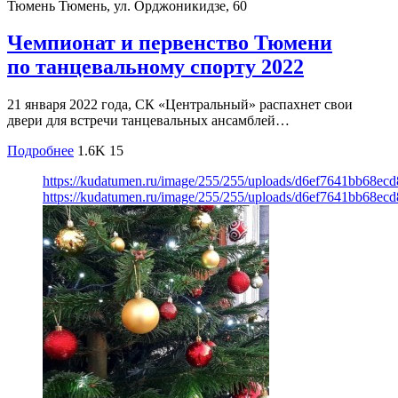
Тюмень
Тюмень, ул. Орджоникидзе, 60
Чемпионат и первенство Тюмени
по танцевальному спорту 2022
21 января 2022 года, СК «Центральный» распахнет свои
двери для встречи танцевальных ансамблей…
Подробнее
1.6K
15
https://kudatumen.ru/image/255/255/uploads/d6ef7641bb68ec
https://kudatumen.ru/image/255/255/uploads/d6ef7641bb68ec