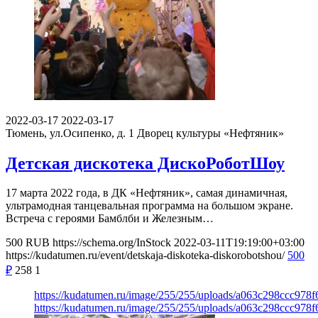
2022-03-17
2022-03-17
Тюмень, ул.Осипенко, д. 1
Дворец культуры «Нефтяник»
Детская дискотека ДискоРоботШоу
17 марта 2022 года, в ДК «Нефтяник», самая динамичная,
ультрамодная танцевальная программа на большом экране.
Встреча с героями Бамблби и Железным…
500
RUB
https://schema.org/InStock
2022-03-11T19:19:00+03:00
https://kudatumen.ru/event/detskaja-diskoteka-diskorobotshou/
500
₽
258
1
https://kudatumen.ru/image/255/255/uploads/a063c298ccc978
https://kudatumen.ru/image/255/255/uploads/a063c298ccc978