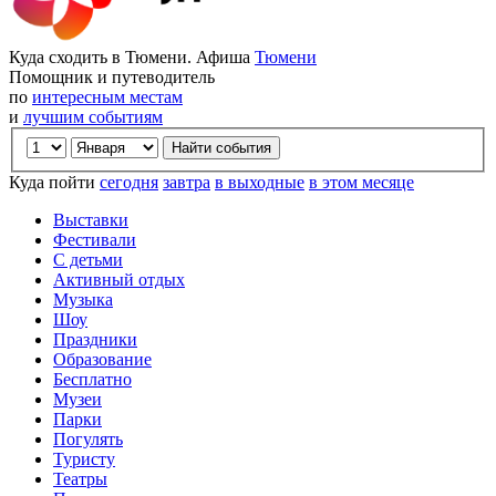
Куда сходить в Тюмени. Афиша
Тюмени
Помощник и путеводитель
по
интересным местам
и
лучшим событиям
Куда пойти
сегодня
завтра
в выходные
в этом месяце
Выставки
Фестивали
С детьми
Активный отдых
Музыка
Шоу
Праздники
Образование
Бесплатно
Музеи
Парки
Погулять
Туристу
Театры