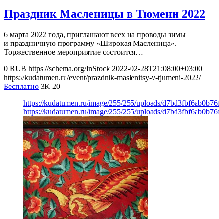
Праздник Масленицы в Тюмени 2022
6 марта 2022 года, приглашают всех на проводы зимы
и праздничную программу «Широкая Масленица».
Торжественное мероприятие состоится…
0
RUB
https://schema.org/InStock
2022-02-28T21:08:00+03:00
https://kudatumen.ru/event/prazdnik-maslenitsy-v-tjumeni-2022/
Бесплатно
3K
20
https://kudatumen.ru/image/255/255/uploads/d7bd3fbf6ab0b7
https://kudatumen.ru/image/255/255/uploads/d7bd3fbf6ab0b7