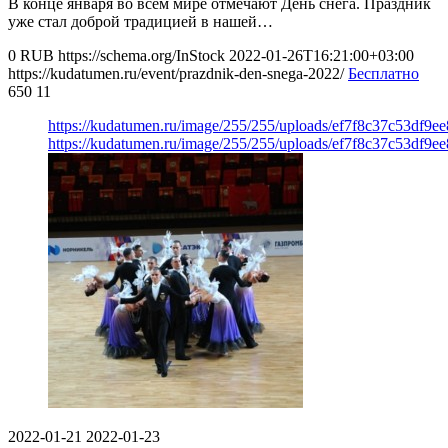
В конце января во всем мире отмечают День снега. Праздник
уже стал доброй традицией в нашей…
0
RUB
https://schema.org/InStock
2022-01-26T16:21:00+03:00
https://kudatumen.ru/event/prazdnik-den-snega-2022/
Бесплатно
650
11
https://kudatumen.ru/image/255/255/uploads/ef7f8c37c53df9
https://kudatumen.ru/image/255/255/uploads/ef7f8c37c53df9
2022-01-21
2022-01-23