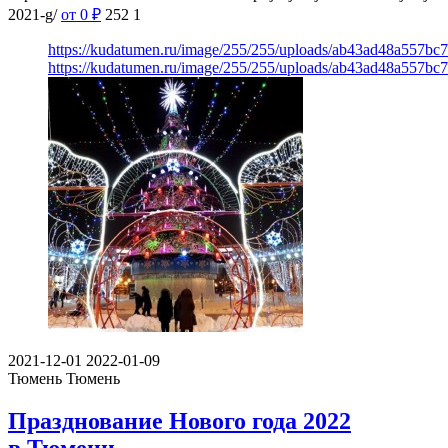
2021-g/
от 0
₽
252
1
https://kudatumen.ru/image/255/255/uploads/ab43ad48a557b
https://kudatumen.ru/image/255/255/uploads/ab43ad48a557b
2021-12-01
2022-01-09
Тюмень
Тюмень
Празднование Нового года 2022