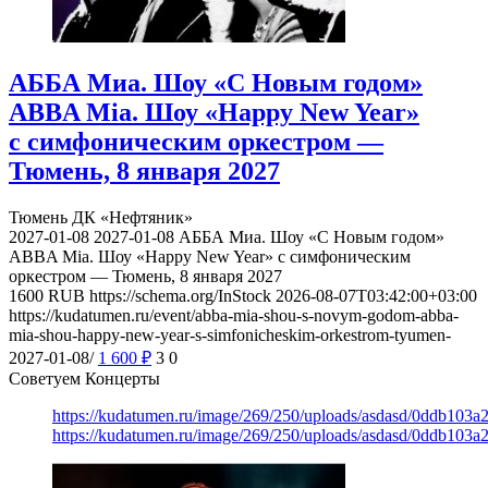
АББА Миа. Шоу «С Новым годом»
ABBA Mia. Шоу «Happy New Year»
с симфоническим оркестром —
Тюмень, 8 января 2027
Тюмень
ДК «Нефтяник»
2027-01-08
2027-01-08
АББА Миа. Шоу «С Новым годом»
ABBA Mia. Шоу «Happy New Year» с симфоническим
оркестром — Тюмень, 8 января 2027
1600
RUB
https://schema.org/InStock
2026-08-07T03:42:00+03:00
https://kudatumen.ru/event/abba-mia-shou-s-novym-godom-abba-
mia-shou-happy-new-year-s-simfonicheskim-orkestrom-tyumen-
2027-01-08/
1 600
₽
3
0
Советуем Концерты
https://kudatumen.ru/image/269/250/uploads/asdasd/0ddb103
https://kudatumen.ru/image/269/250/uploads/asdasd/0ddb103