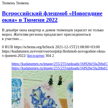
Тюмень
Тюмень
Всероссийский флешмоб «Новогодние
окна» в Тюмени 2022
В декабре окна квартир и домов тюменцев украсит не только
мороз. Жителям региона предлагают присоединиться
к участию…
0
RUB
https://schema.org/InStock
2021-12-15T21:08:00+03:00
https://kudatumen.ru/event/vserossijskij-fleshmob-novogodnie-okna-
v-tjumeni-2022/
Бесплатно
304
2
https://kudatumen.ru/image/255/255/uploads/16f926e5fa2bbd
https://kudatumen.ru/image/255/255/uploads/16f926e5fa2bbd