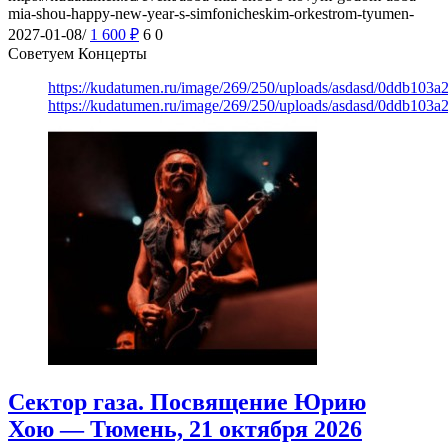
mia-shou-happy-new-year-s-simfonicheskim-orkestrom-tyumen-
2027-01-08/
1 600
₽
6
0
Советуем Концерты
https://kudatumen.ru/image/269/250/uploads/asdasd/0ddb103
https://kudatumen.ru/image/269/250/uploads/asdasd/0ddb103
Сектор газа. Посвящение Юрию
Хою — Тюмень, 21 октября 2026