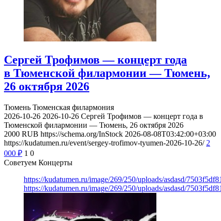
Сергей Трофимов — концерт года
в Тюменской филармонии — Тюмень,
26 октября 2026
Тюмень
Тюменская филармония
2026-10-26
2026-10-26
Сергей Трофимов — концерт года в
Тюменской филармонии — Тюмень, 26 октября 2026
2000
RUB
https://schema.org/InStock
2026-08-08T03:42:00+03:00
https://kudatumen.ru/event/sergey-trofimov-tyumen-2026-10-26/
2
000
₽
1
0
Советуем Концерты
https://kudatumen.ru/image/269/250/uploads/asdasd/7503f5df
https://kudatumen.ru/image/269/250/uploads/asdasd/7503f5df