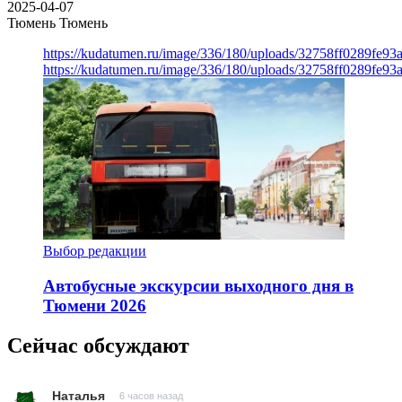
2025-04-07
Тюмень
Тюмень
https://kudatumen.ru/image/336/180/uploads/32758ff0289fe9
https://kudatumen.ru/image/336/180/uploads/32758ff0289fe9
Выбор редакции
Автобусные экскурсии выходного дня в
Тюмени 2026
Сейчас обсуждают
Наталья
6 часов назад