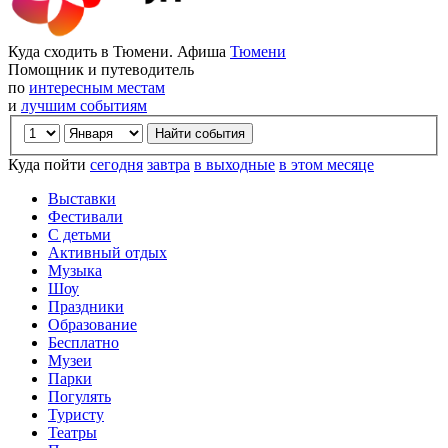
Куда сходить в Тюмени. Афиша
Тюмени
Помощник и путеводитель
по
интересным местам
и
лучшим событиям
Куда пойти
сегодня
завтра
в выходные
в этом месяце
Выставки
Фестивали
С детьми
Активный отдых
Музыка
Шоу
Праздники
Образование
Бесплатно
Музеи
Парки
Погулять
Туристу
Театры