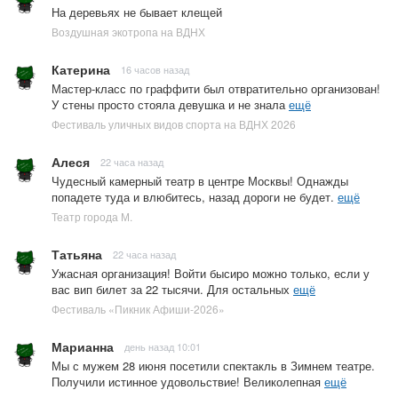
На деревьях не бывает клещей
Воздушная экотропа на ВДНХ
Катерина
16 часов назад
Мастер-класс по граффити был отвратительно организован!
У стены просто стояла девушка и не знала
ещё
Фестиваль уличных видов спорта на ВДНХ 2026
Алеся
22 часа назад
Чудесный камерный театр в центре Москвы! Однажды
попадете туда и влюбитесь, назад дороги не будет.
ещё
Театр города М.
Татьяна
22 часа назад
Ужасная организация! Войти бысиро можно только, если у
вас вип билет за 22 тысячи. Для остальных
ещё
Фестиваль «Пикник Афиши-2026»
Марианна
день назад 10:01
Мы с мужем 28 июня посетили спектакль в Зимнем театре.
Получили истинное удовольствие! Великолепная
ещё