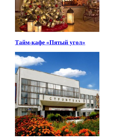
Тайм-кафе «Пятый угол»