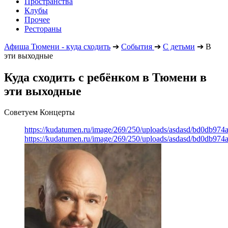
Пространства
Клубы
Прочее
Рестораны
Афиша Тюмени - куда сходить
➔
События
➔
С детьми
➔
В
эти выходные
Куда сходить с ребёнком в Тюмени в
эти выходные
Советуем Концерты
https://kudatumen.ru/image/269/250/uploads/asdasd/bd0db97
https://kudatumen.ru/image/269/250/uploads/asdasd/bd0db97