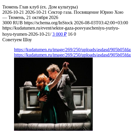
Тюмень
Глав клуб (ex. Дом культуры)
2026-10-21
2026-10-21
Сектор газа. Посвящение Юрию Хою
— Тюмень, 21 октября 2026
3000
RUB
https://schema.org/InStock
2026-08-03T03:42:00+03:00
https://kudatumen.ru/event/sektor-gaza-posvyascheniyu-yuriyu-
hoyu-tyumen-2026-10-21/
3 000
₽
16
0
Советуем Шоу
https://kudatumen.ru/image/269/250/uploads/asdasd/905b05fd
https://kudatumen.ru/image/269/250/uploads/asdasd/905b05fd