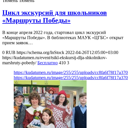
Тюмень
Тюмень
Цикл экскурсий для школьников
«Маршруты Победы»
В конце апреля 2022 года, стартовал цикл экскурсий
«Маршруты Победы». В библиотеках МАУК «ЦГБС» открыт
прием заявок…
0
RUB
https://schema.org/InStock
2022-04-26T12:05:00+03:00
https://kudatumen.ru/event/tsikl-ekskursij-dlja-shkolnikov-
marshruty-pobedy/
Бесплатно
410
3
https://kudatumen.ru/image/255/255/uploads/cc8fa6f78f17a3
https://kudatumen.ru/image/255/255/uploads/cc8fa6f78f17a3