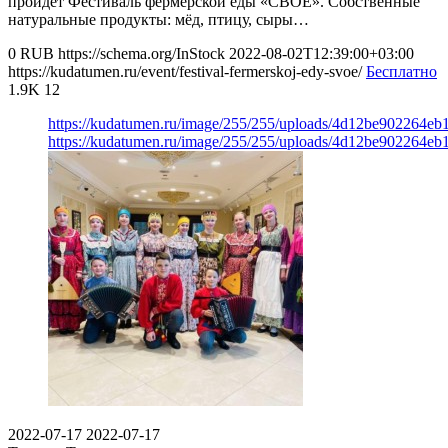
пройдет Фестиваль фермерской еды «СВОЁ». Собственные
натуральные продукты: мёд, птицу, сыры…
0
RUB
https://schema.org/InStock
2022-08-02T12:39:00+03:00
https://kudatumen.ru/event/festival-fermerskoj-edy-svoe/
Бесплатно
1.9K
12
https://kudatumen.ru/image/255/255/uploads/4d12be902264e
https://kudatumen.ru/image/255/255/uploads/4d12be902264e
2022-07-17
2022-07-17