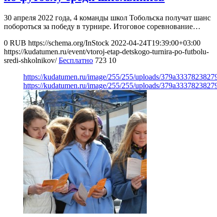
30 апреля 2022 года, 4 команды школ Тобольска получат шанс
побороться за победу в турнире. Итоговое соревнование…
0
RUB
https://schema.org/InStock
2022-04-24T19:39:00+03:00
https://kudatumen.ru/event/vtoroj-etap-detskogo-turnira-po-futbolu-
sredi-shkolnikov/
Бесплатно
723
10
https://kudatumen.ru/image/255/255/uploads/379a333782382
https://kudatumen.ru/image/255/255/uploads/379a333782382