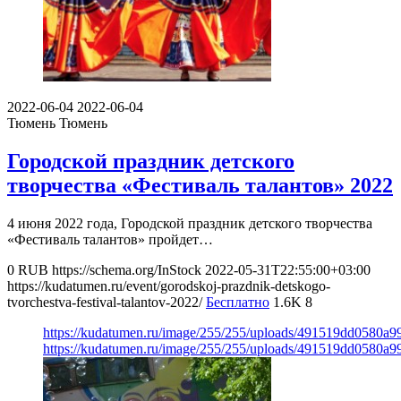
2022-06-04
2022-06-04
Тюмень
Тюмень
Городской праздник детского
творчества «Фестиваль талантов» 2022
4 июня 2022 года, Городской праздник детского творчества
«Фестиваль талантов» пройдет…
0
RUB
https://schema.org/InStock
2022-05-31T22:55:00+03:00
https://kudatumen.ru/event/gorodskoj-prazdnik-detskogo-
tvorchestva-festival-talantov-2022/
Бесплатно
1.6K
8
https://kudatumen.ru/image/255/255/uploads/491519dd0580a
https://kudatumen.ru/image/255/255/uploads/491519dd0580a