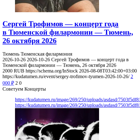
Сергей Трофимов — концерт года
в Тюменской филармонии — Тюмень,
26 октября 2026
Тюмень
Тюменская филармония
2026-10-26
2026-10-26
Сергей Трофимов — концерт года в
Тюменской филармонии — Тюмень, 26 октября 2026
2000
RUB
https://schema.org/InStock
2026-08-08T03:42:00+03:00
https://kudatumen.ru/event/sergey-trofimov-tyumen-2026-10-26/
2
000
₽
2
0
Советуем Концерты
https://kudatumen.ru/image/269/250/uploads/asdasd/7503f5df
https://kudatumen.ru/image/269/250/uploads/asdasd/7503f5df