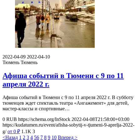
2022-04-09
2022-04-10
Тюмень
Тюмень
Афиша событий в Тюмени с 9 по 11
апреля 2022 г.
Афиша событий в Тюмени с 9 по 11 апреля 2022 г. В субботу
тюменцев ждет спектакль театра «Ангажемент» для детей,
мастер-классы и спортивные…
0
RUB
https://schema.org/InStock
2022-04-08T21:58:00+03:00
https://kudatumen.ru/event/afisha-sobytij-v-tjumeni-9-aprelja-2022-
g/
от 0
₽
1.1K
3
<Назад
1
2
3
4
5
6
7
8
9
10
Вперед >