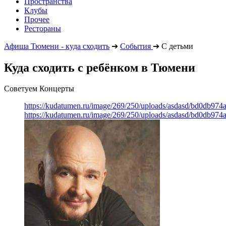
Пространства
Клубы
Прочее
Рестораны
Афиша Тюмени - куда сходить
➔
События
➔
С детьми
Куда сходить с ребёнком в Тюмени
Советуем Концерты
https://kudatumen.ru/image/269/250/uploads/asdasd/bd0db97
https://kudatumen.ru/image/269/250/uploads/asdasd/bd0db97