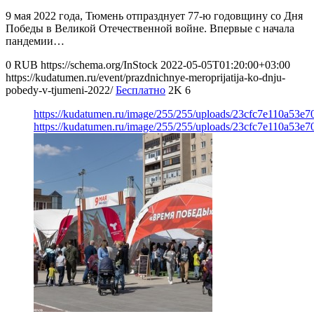
9 мая 2022 года, Тюмень отпразднует 77-ю годовщину со Дня
Победы в Великой Отечественной войне. Впервые с начала
пандемии…
0
RUB
https://schema.org/InStock
2022-05-05T01:20:00+03:00
https://kudatumen.ru/event/prazdnichnye-meroprijatija-ko-dnju-
pobedy-v-tjumeni-2022/
Бесплатно
2K
6
https://kudatumen.ru/image/255/255/uploads/23cfc7e110a53e
https://kudatumen.ru/image/255/255/uploads/23cfc7e110a53e