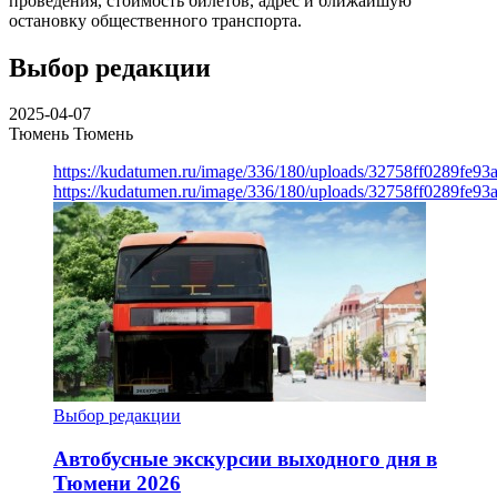
проведения, стоимость билетов, адрес и ближайшую
остановку общественного транспорта.
Выбор редакции
2025-04-07
Тюмень
Тюмень
https://kudatumen.ru/image/336/180/uploads/32758ff0289fe9
https://kudatumen.ru/image/336/180/uploads/32758ff0289fe9
Выбор редакции
Автобусные экскурсии выходного дня в
Тюмени 2026