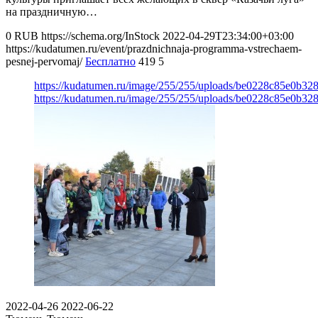
на праздничную…
0
RUB
https://schema.org/InStock
2022-04-29T23:34:00+03:00
https://kudatumen.ru/event/prazdnichnaja-programma-vstrechaem-
pesnej-pervomaj/
Бесплатно
419
5
https://kudatumen.ru/image/255/255/uploads/be0228c85e0b3
https://kudatumen.ru/image/255/255/uploads/be0228c85e0b3
2022-04-26
2022-06-22