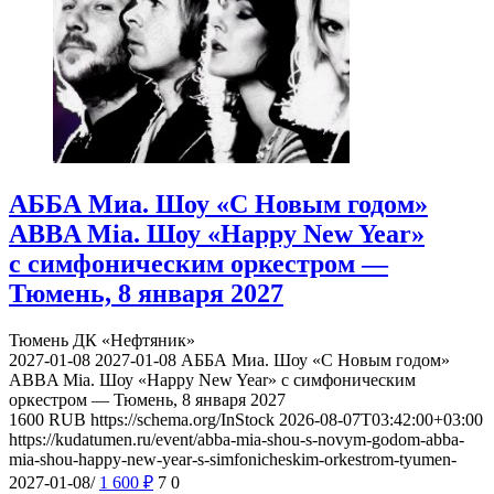
АББА Миа. Шоу «С Новым годом»
ABBA Mia. Шоу «Happy New Year»
с симфоническим оркестром —
Тюмень, 8 января 2027
Тюмень
ДК «Нефтяник»
2027-01-08
2027-01-08
АББА Миа. Шоу «С Новым годом»
ABBA Mia. Шоу «Happy New Year» с симфоническим
оркестром — Тюмень, 8 января 2027
1600
RUB
https://schema.org/InStock
2026-08-07T03:42:00+03:00
https://kudatumen.ru/event/abba-mia-shou-s-novym-godom-abba-
mia-shou-happy-new-year-s-simfonicheskim-orkestrom-tyumen-
2027-01-08/
1 600
₽
7
0