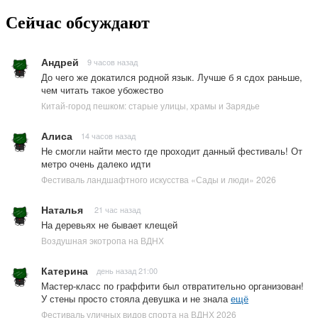
Сейчас обсуждают
Андрей
9 часов назад
До чего же докатился родной язык. Лучше б я сдох раньше,
чем читать такое убожество
Китай-город пешком: старые улицы, храмы и Зарядье
Алиса
14 часов назад
Не смогли найти место где проходит данный фестиваль! От
метро очень далеко идти
Фестиваль ландшафтного искусства «Сады и люди» 2026
Наталья
21 час назад
На деревьях не бывает клещей
Воздушная экотропа на ВДНХ
Катерина
день назад 21:00
Мастер-класс по граффити был отвратительно организован!
У стены просто стояла девушка и не знала
ещё
Фестиваль уличных видов спорта на ВДНХ 2026