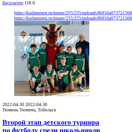
Бесплатно
118
0
https://kudatumen.ru/image/255/255/uploads/80f10a0737215
https://kudatumen.ru/image/255/255/uploads/80f10a0737215
2022-04-30
2022-04-30
Тюмень
Тюмень, Тобольск
Второй этап детского турнира
по футболу среди школьников