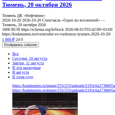
Тюмень, 20 октября 2026
Тюмень
ДК «Нефтяник»
2026-10-20
2026-10-20
Спектакль «Одни во вселенной» —
Тюмень, 20 октября 2026
1800
RUB
https://schema.org/InStock
2026-08-01T03:42:00+03:00
https://kudatumen.ru/event/odni-vo-vselennoy-tyumen-2026-10-20/
1 800
₽
24
0
Отображать события
Все
Сегодня, 10 августа
Завтра, 11 августа
В эти выходные
В августе
В этом году
https://kudatumen.ru/image/255/255/uploads/2193c6a2738605
https://kudatumen.ru/image/255/255/uploads/2193c6a2738605