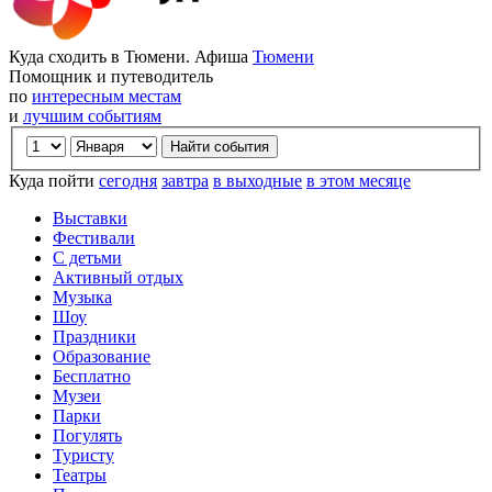
Куда сходить в Тюмени. Афиша
Тюмени
Помощник и путеводитель
по
интересным местам
и
лучшим событиям
Куда пойти
сегодня
завтра
в выходные
в этом месяце
Выставки
Фестивали
С детьми
Активный отдых
Музыка
Шоу
Праздники
Образование
Бесплатно
Музеи
Парки
Погулять
Туристу
Театры