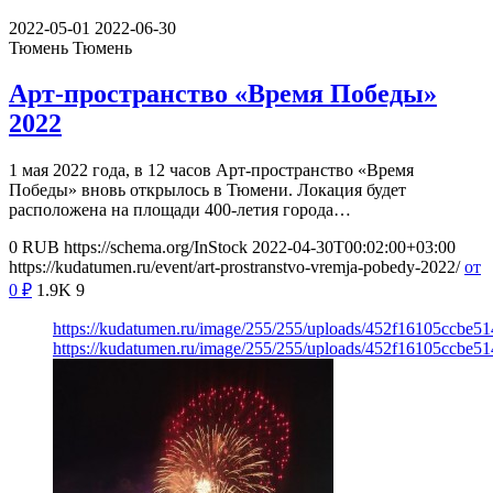
2022-05-01
2022-06-30
Тюмень
Тюмень
Арт-пространство «Время Победы»
2022
1 мая 2022 года, в 12 часов Арт-пространство «Время
Победы» вновь открылось в Тюмени. Локация будет
расположена на площади 400-летия города…
0
RUB
https://schema.org/InStock
2022-04-30T00:02:00+03:00
https://kudatumen.ru/event/art-prostranstvo-vremja-pobedy-2022/
от
0
₽
1.9K
9
https://kudatumen.ru/image/255/255/uploads/452f16105ccbe5
https://kudatumen.ru/image/255/255/uploads/452f16105ccbe5