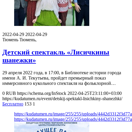
2022-04-29
2022-04-29
Тюмень
Тюмень,
Детский спектакль «Лисичкины
шанежки»
29 апреля 2022 года, в 17:00, в Библиотеке истории города
имени А. И. Текутьева, пройдет премьерный показ
иммерсивного кукольного спектакля на фольклорной…
0
RUB
https://schema.org/InStock
2022-04-25T23:11:00+03:00
https://kudatumen.ru/event/detskij-spektakl-lisichkiny-shanezhki/
Бесплатно
153
1
https://kudatumen.ru/image/255/255/uploads/4442d3312f3d7
https://kudatumen.ru/image/255/255/uploads/4442d3312f3d7