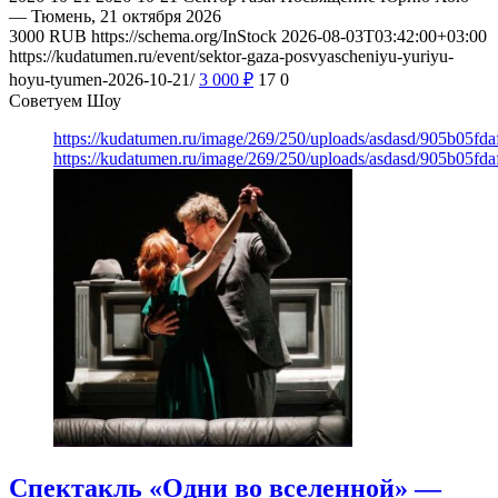
— Тюмень, 21 октября 2026
3000
RUB
https://schema.org/InStock
2026-08-03T03:42:00+03:00
https://kudatumen.ru/event/sektor-gaza-posvyascheniyu-yuriyu-
hoyu-tyumen-2026-10-21/
3 000
₽
17
0
Советуем Шоу
https://kudatumen.ru/image/269/250/uploads/asdasd/905b05fd
https://kudatumen.ru/image/269/250/uploads/asdasd/905b05fd
Спектакль «Одни во вселенной» —