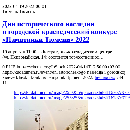
2022-04-19
2022-06-01
Тюмень
Тюмень
Дни исторического наследия
и городской краеведческий конкурс
«Памятники Тюмени» 2022
19 апреля в 11:00 в Литературно-краеведческом центре
(ул. Первомайская, 14) состоится торжественное…
0
RUB
https://schema.org/InStock
2022-04-14T12:50:00+03:00
https://kudatumen.ru/event/dni-istoricheskogo-nasledija-i-gorodskoj-
kraevedcheskij-konkurs-pamjatniki-tjumeni-2022/
Бесплатно
744
11
https://kudatumen.ru/image/255/255/uploads/3bd6ff167e7c97
https://kudatumen.ru/image/255/255/uploads/3bd6ff167e7c97