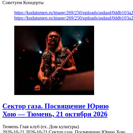
Советуем Концерты
https://kudatumen.ru/image/269/250/uploads/asdasd/0ddb103
https://kudatumen.ru/image/269/250/uploads/asdasd/0ddb103
Сектор газа. Посвящение Юрию
Хою — Тюмень, 21 октября 2026
Тюмень
Глав клуб (ex. Дом культуры)
2026-10-21
2026-10-21
Сектор газа. Посвящение Юрию Хою